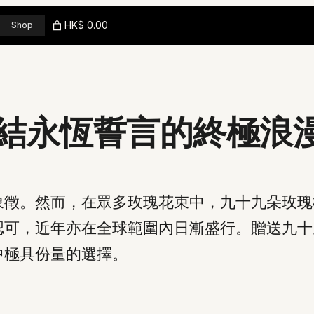
HK$ 0.00
Shop
結永恆誓言的終極浪
象徵。然而，在眾多玫瑰花束中，九十九朵玫瑰
認可，近年亦在全球範圍內日漸盛行。贈送九十
中極具份量的選擇。