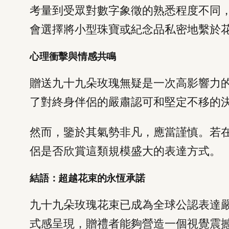
考量到受眾對數字象徵的熟悉程度不同
會選擇將小型珠寶或紀念品私密地繫於
心理衝擊與情感共鳴
贈送九十九朵玫瑰無疑是一次高影響力
了對終身伴侶的嚴肅認可和堅定不移的
然而，鑒於其氣勢非凡，應當謹慎。若
侶是否欣賞這類規模盛大的表達方式。
結語：超越花束的永恆承諾
九十九朵玫瑰花束已成為全球公認表達
式感呈現，贈禮者能夠營造一個視覺震