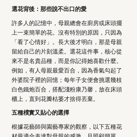
選花背後：那些說不出口的愛
許多人的記憶中，母親總會在廚房或床頭擺
上一束簡單的花。沒有特別的原因，只因為
「看了心情好」。長大後才明白，那是母親
留給自己的片刻溫柔。選花這件事，核心從
來不是名貴品種，而是你記得她喜歡什麼。
例如，有人母親最愛百合，因為香氣勾起了
外婆院子裡的回憶；每年子女便會挑選幾枝
白色鐵炮百合，搭配淺粉康乃馨，放在床頭
櫃上，直到花瓣枯萎才捨得丟棄。
五種樸實又貼心的選擇
根據花藝師與園藝專家的觀察，以下五種花
材最適合表達對母親的感激，且照顧簡單，