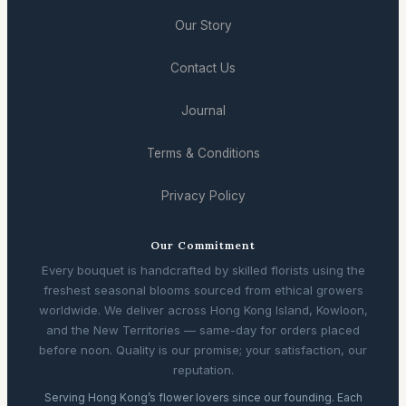
Our Story
Contact Us
Journal
Terms & Conditions
Privacy Policy
Our Commitment
Every bouquet is handcrafted by skilled florists using the
freshest seasonal blooms sourced from ethical growers
worldwide. We deliver across Hong Kong Island, Kowloon,
and the New Territories — same-day for orders placed
before noon. Quality is our promise; your satisfaction, our
reputation.
Serving Hong Kong’s flower lovers since our founding. Each