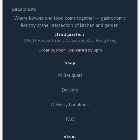
Buds n' Bite
Where flowers and food come together — gastronomic
floristry at the intersection of kitchen and garden.
Headquarters
G/F, 13 Haven Street, Causeway Bay, Hong Kong
Order by noon · Delivered by 6pm
Shop
All Bouquets
Delivery
Delivery Locations
FAQ
About