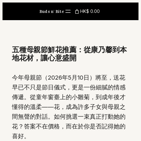
Skip
HK$ 0.00
Buds n' Bite
to
content
五種母親節鮮花推薦：從康乃馨到本
地花材，讓心意盛開
今年母親節（2026年5月10日）將至，送花
早已不只是節日儀式，更是一份細膩的情感
傳遞。從童年窗臺上的小雛菊，到成年後才
懂得的溫柔——花，成為許多子女與母親之
間無聲的對話。如何挑選一束真正打動她的
花？答案不在價格，而在於你是否記得她的
喜好。