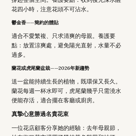
花四小時，注意花頭不可沾水。
鬱金香——簡約的體貼
適合不愛繁複、只求清爽的母親。養護要
點：放置涼爽處，避免陽光直射，水量不必
過多。
蘭花或虎尾蘭盆栽——2026年新趨勢
送一盆能持續生長的植物，既環保又長久。
蘭花每週一杯水即可，虎尾蘭幾乎只需澆水
便能存活，適合擺在客廳或廚房。
真摯心意勝過名貴花束
一位花店顧客分享她的經驗：去年母親節，