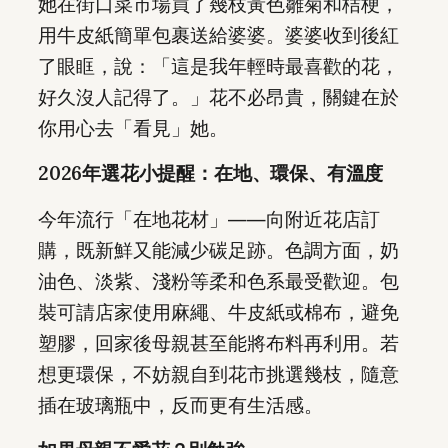
她在街口菜市場買了幾枝黃色雛菊和桔梗，
用牛皮紙簡單包裹送給婆婆。婆婆收到後紅
了眼眶，說：「這是我年輕時最喜歡的花，
好久沒人記得了。」花不必昂貴，關鍵在於
你用心去「看見」她。
2026年選花小提醒：在地、環保、有溫度
今年流行「在地花材」——向附近花店訂
購，既新鮮又能減少碳足跡。色調方面，奶
油色、淡紫、淺粉等柔和色系最受歡迎。包
裝可請店家使用麻繩、牛皮紙或棉布，避免
塑膠，回家後母親甚至能將布料再利用。若
想更環保，不妨親自到花市挑選幾枝，隨意
插在玻璃瓶中，反而更有生活感。