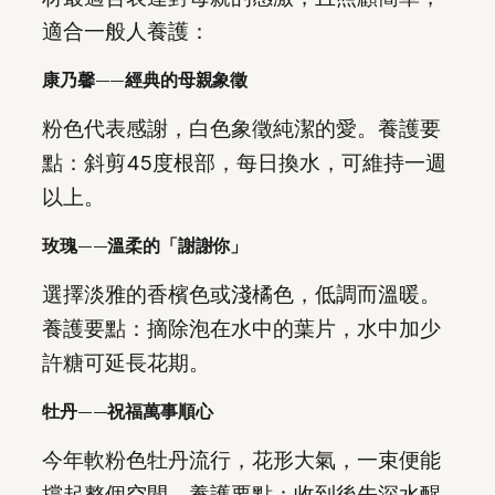
適合一般人養護：
康乃馨——經典的母親象徵
粉色代表感謝，白色象徵純潔的愛。養護要
點：斜剪45度根部，每日換水，可維持一週
以上。
玫瑰——溫柔的「謝謝你」
選擇淡雅的香檳色或淺橘色，低調而溫暖。
養護要點：摘除泡在水中的葉片，水中加少
許糖可延長花期。
牡丹——祝福萬事順心
今年軟粉色牡丹流行，花形大氣，一束便能
撐起整個空間。養護要點：收到後先深水醒