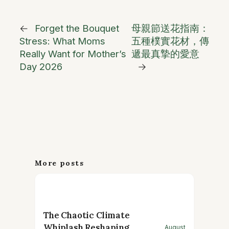
←
Forget the Bouquet
母親節送花指南：
Stress: What Moms
五種樸實花材，傳
Really Want for Mother’s
遞最真摯的愛意
Day 2026
→
More posts
The Chaotic Climate
Whiplash Reshaping
August