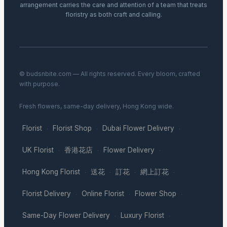
arrangement carries the care and attention of a team that treats
floristry as both craft and calling.
© budsnbite.com — All rights reserved. Every bloom, crafted
with purpose.
Fresh flowers, same-day delivery, Hong Kong wide.
Florist
Florist Shop
Dubai Flower Delivery
·
·
·
UK Florist
香港花店
Flower Delivery
·
·
·
Hong Kong Florist
送花
訂花
網上訂花
·
·
·
·
Florist Delivery
Online Florist
Flower Shop
·
·
·
Same-Day Flower Delivery
Luxury Florist
·
·