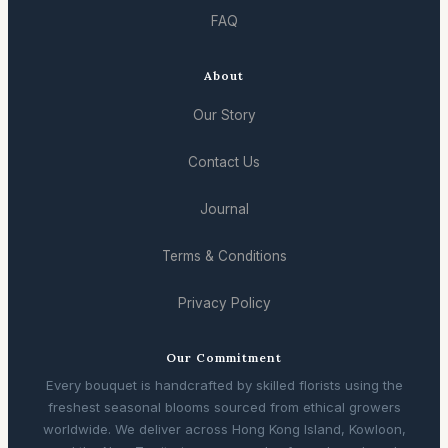
FAQ
About
Our Story
Contact Us
Journal
Terms & Conditions
Privacy Policy
Our Commitment
Every bouquet is handcrafted by skilled florists using the
freshest seasonal blooms sourced from ethical growers
worldwide. We deliver across Hong Kong Island, Kowloon,