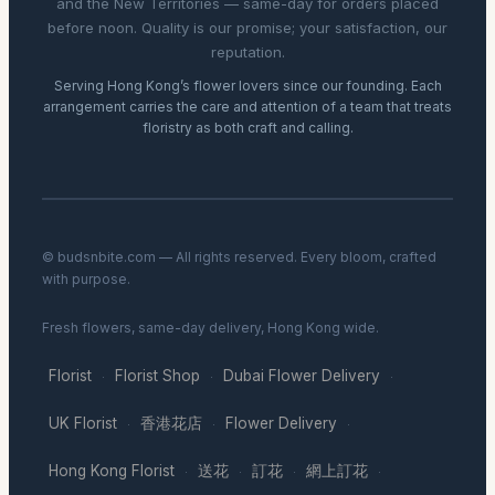
and the New Territories — same-day for orders placed
before noon. Quality is our promise; your satisfaction, our
reputation.
Serving Hong Kong’s flower lovers since our founding. Each
arrangement carries the care and attention of a team that treats
floristry as both craft and calling.
© budsnbite.com — All rights reserved. Every bloom, crafted
with purpose.
Fresh flowers, same-day delivery, Hong Kong wide.
Florist
Florist Shop
Dubai Flower Delivery
·
·
·
UK Florist
香港花店
Flower Delivery
·
·
·
Hong Kong Florist
送花
訂花
網上訂花
·
·
·
·