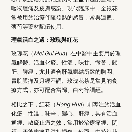
咽喉腫痛及皮膚感染。現代臨床中，金銀花
常被用於治療伴隨發熱的感冒，常與連翹、
薄荷等藥材配伍使用。
理氣活血之選：玫瑰與紅花
玫瑰花（
Mei Gui Hua
）在中醫中主要用於理
氣解鬱、活血化瘀。性溫，味甘、微苦，歸
肝、脾經，尤其適合肝氣鬱結所致的胸悶、
胃脘脹痛及月經不調。玫瑰花茶是常見的食
療方式，亦可配合當歸、白芍等調經。
相比之下，紅花（
Hong Hua
）則專注於活血
化瘀。性溫，味辛，歸心、肝經，具有活血
通經、散瘀止痛之效，常用於治療痛經、閉
經、產後腹痛及跌打損傷。然而，由於紅花