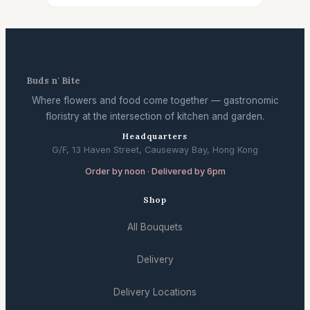
Buds n' Bite
Where flowers and food come together — gastronomic
floristry at the intersection of kitchen and garden.
Headquarters
G/F, 13 Haven Street, Causeway Bay, Hong Kong
Order by noon · Delivered by 6pm
Shop
All Bouquets
Delivery
Delivery Locations