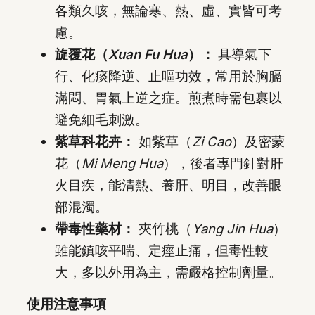
各類久咳，無論寒、熱、虛、實皆可考
慮。
旋覆花（
Xuan Fu Hua
）：
具導氣下
行、化痰降逆、止嘔功效，常用於胸膈
滿悶、胃氣上逆之症。煎煮時需包裹以
避免細毛刺激。
紫草科花卉：
如紫草（
Zi Cao
）及密蒙
花（
Mi Meng Hua
），後者專門針對肝
火目疾，能清熱、養肝、明目，改善眼
部混濁。
帶毒性藥材：
夾竹桃（
Yang Jin Hua
）
雖能鎮咳平喘、定痙止痛，但毒性較
大，多以外用為主，需嚴格控制劑量。
使用注意事項