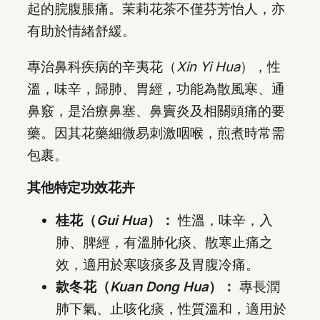
起的脘腹脹痛。茉莉花茶不僅芬芳怡人，亦
有助於情緒舒緩。
專治鼻科疾病的辛夷花（
Xin Yi Hua
），性
溫，味辛，歸肺、胃經，功能為散風寒、通
鼻竅，是治療鼻塞、鼻竇炎及相關頭痛的要
藥。因其花藥細微易刺激咽喉，煎煮時常需
包裹。
其他特定功效花卉
桂花（
Gui Hua
）：
性溫，味辛，入
肺、脾經，有溫肺化痰、散寒止痛之
效，適用於寒咳痰多及胃腹冷痛。
款冬花（
Kuan Dong Hua
）：
專長潤
肺下氣、止咳化痰，性質溫和，適用於