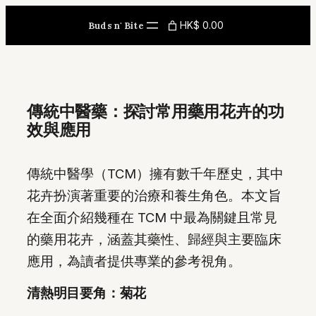
Skip
HK$ 0.00
Buds n' Bite
to
content
傳統中醫藥：探討常用藥用花卉的功
效與應用
傳統中醫學（TCM）擁有數千年歷史，其中
花卉扮演著重要的治療和養生角色。本文旨
在全面介紹幾種在 TCM 中最為關鍵且常見
的藥用花卉，涵蓋其藥性、歸經與主要臨床
應用，為讀者提供專業的參考視角。
清熱明目要角：菊花