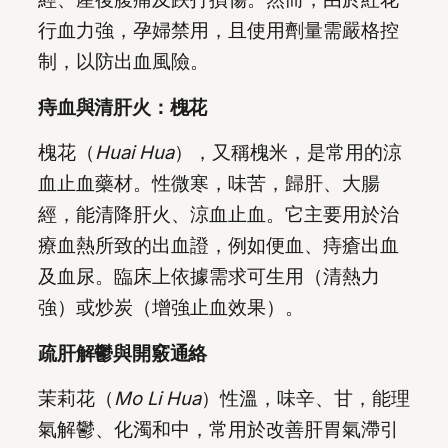
行血力強，孕婦禁用，且使用劑量需嚴格控
制，以防出血風險。
痔血與清肝火：槐花
槐花（
Huai Hua
），又稱槐米，是常用的涼
血止血藥材。性微寒，味苦，歸肝、大腸
經，能清降肝火、涼血止血。它主要用於治
療血熱所致的出血證，例如便血、痔瘡出血
及血尿。臨床上依據需求可生用（清熱力
強）或炒炭（增強止血效果）。
疏肝解鬱與開竅通絡
茉莉花（
Mo Li Hua
）性溫，味辛、甘，能理
氣解鬱、化濁和中，常用於改善肝胃氣滯引