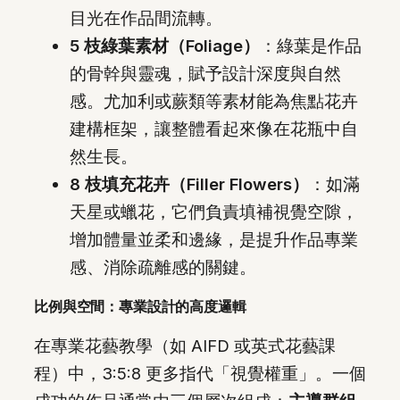
目光在作品間流轉。
5 枝綠葉素材（Foliage）
：綠葉是作品
的骨幹與靈魂，賦予設計深度與自然
感。尤加利或蕨類等素材能為焦點花卉
建構框架，讓整體看起來像在花瓶中自
然生長。
8 枝填充花卉（Filler Flowers）
：如滿
天星或蠟花，它們負責填補視覺空隙，
增加體量並柔和邊緣，是提升作品專業
感、消除疏離感的關鍵。
比例與空間：專業設計的高度邏輯
在專業花藝教學（如 AIFD 或英式花藝課
程）中，3:5:8 更多指代「視覺權重」。一個