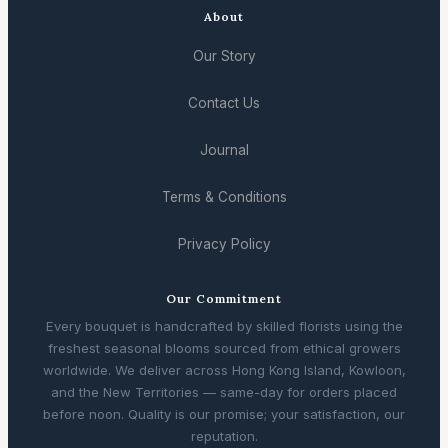
About
Our Story
Contact Us
Journal
Terms & Conditions
Privacy Policy
Our Commitment
Every bouquet is handcrafted by skilled florists using the
freshest seasonal blooms sourced from ethical growers
worldwide. We deliver across Hong Kong Island, Kowloon,
and the New Territories — same-day for orders placed
before noon. Quality is our promise; your satisfaction, our
reputation.