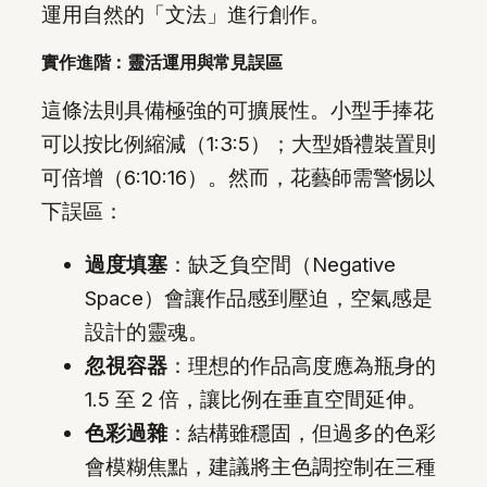
運用自然的「文法」進行創作。
實作進階：靈活運用與常見誤區
這條法則具備極強的可擴展性。小型手捧花
可以按比例縮減（1:3:5）；大型婚禮裝置則
可倍增（6:10:16）。然而，花藝師需警惕以
下誤區：
過度填塞
：缺乏負空間（Negative
Space）會讓作品感到壓迫，空氣感是
設計的靈魂。
忽視容器
：理想的作品高度應為瓶身的
1.5 至 2 倍，讓比例在垂直空間延伸。
色彩過雜
：結構雖穩固，但過多的色彩
會模糊焦點，建議將主色調控制在三種