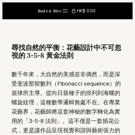
Skip
HK$ 0.00
Buds n' Bite
to
content
尋找自然的平衡：花藝設計中不可忽
視的 3-5-8 黃金法則
數千年來，大自然的美感並非偶然，而是深
受斐波那契數列（Fibonacci sequence）的
規律所主導。從向日葵種子的排列到海螺的
螺旋紋理，這種數學邏輯無處不在。在專業
花藝界，花藝師將這套神秘的數字轉化為實
用的「3-5-8 法則」。這不僅是一套插花公
式，更是讓作品呈現視覺和諧與藝術張力的