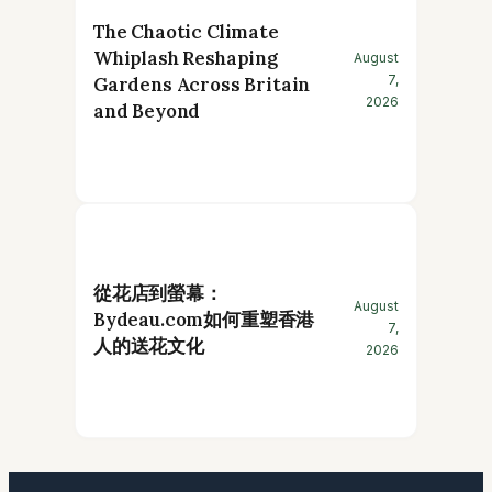
The Chaotic Climate
Whiplash Reshaping
August
7,
Gardens Across Britain
2026
and Beyond
從花店到螢幕：
August
Bydeau.com如何重塑香港
7,
人的送花文化
2026