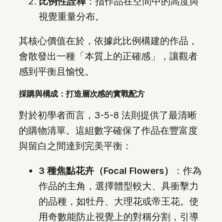
比例性詮釋
：指作品在空間中的高度與
視覺重量分布。
其核心價值在於，依據此比例構建的作品，
會散發出一種「本質上的正確感」，讓觀者
感到平衡且愉悅。
採購與構成：打造層次感的實戰配方
對於初學者而言，3-5-8 法則提供了最清晰
的購物清單。這組數字確保了作品在豐富度
與留白之間達到完美平衡：
3 種焦點花卉（Focal Flowers）
：作為
作品的主角，選擇體型較大、具衝擊力
的品種，如牡丹、大理花或帝王花。使
用奇數能防止視覺上的對稱分割，引導