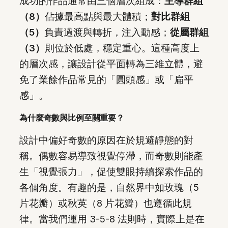
成功的作品通常由三個層次組成：
主導群組
（8）
佔據最高點與最大體積；
對比群組
（5）
負責過渡與轉折，注入動感；
從屬群組
（3）
則位於低處，穩定重心。這種高度上
的層次感，讓設計從平面轉為三維立體，避
免了業餘作品常見的「圓頭感」或「扁平
感」。
為什麼奇數與比例至關重要？
設計中偏好奇數的原因在於規避靜態的對
稱。偶數容易導致視覺停滯，而奇數則能產
生「視覺張力」，促使雙眼持續探索作品的
各個角度。有趣的是，自然界中如玫瑰（5
片花瓣）或秋英（8 片花瓣）也遵循此規
律。當我們運用 3-5-8 法則時，實際上是在