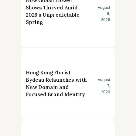
How Global Flower
Shows Thrived Amid
August
8,
2026’s Unpredictable
2026
Spring
Hong Kong Florist
Bydeau Relaunches with
August
7,
New Domain and
2026
Focused Brand Identity