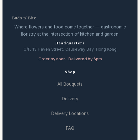
Buds n' Bite
Where flowers and food come together — gastronomic
floristry at the intersection of kitchen and garden.
Headquarters
G/F, 13 Haven Street, Causeway Bay, Hong Kong
Order by noon · Delivered by 6pm
Shop
All Bouquets
Delivery
Delivery Locations
FAQ