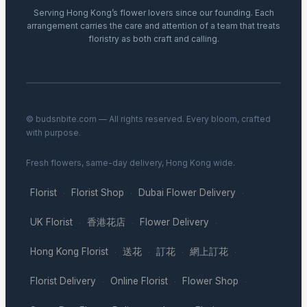
Serving Hong Kong’s flower lovers since our founding. Each
arrangement carries the care and attention of a team that treats
floristry as both craft and calling.
© budsnbite.com — All rights reserved. Every bloom, crafted
with purpose.
Fresh flowers, same-day delivery, Hong Kong wide.
Florist
Florist Shop
Dubai Flower Delivery
·
·
·
UK Florist
香港花店
Flower Delivery
·
·
·
Hong Kong Florist
送花
訂花
網上訂花
·
·
·
·
Florist Delivery
Online Florist
Flower Shop
·
·
·