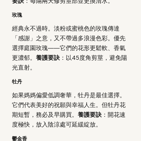
要訣
：每隔兩天修剪莖部並更換清水。
玫瑰
經典永不過時。淡粉或蜜桃色的玫瑰傳達
「感謝」之意，又不帶過多浪漫色彩。優先
選擇庭園玫瑰——它們的花形更鬆軟、香氣
更濃郁。
養護要訣
：以45度角剪莖，避免陽
光直射。
牡丹
如果媽媽偏愛低調奢華，牡丹是最佳選擇。
它們代表美好的祝願與幸福人生。但牡丹花
期短暫，務必及早購買。
養護要訣
：開花速
度極快，放入陰涼處可延緩綻放。
鬱金香