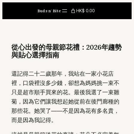
Skip
HK$ 0.00
Buds n' Bite
to
content
從心出發的母親節花禮：2026年趨勢
與貼心選擇指南
還記得二十二歲那年，我站在一家小花店
裡，口袋裡沒多少錢，卻想為媽媽挑一束不
只是超市順手買來的花。最後我選了一束雛
菊，因為它們讓我想起她從前在後門廊種的
那些花。她哭了——不是因為花有多名貴，
而是因為我記得。