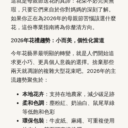
這就是母親節送花的真諦：花朵不必完美無
瑕，只要它們來自於你對媽媽的深刻了解。
如果你正在為2026年的母親節苦惱該選什麼
花，這份專業指南將為你釐清方向。
2026年花禮趨勢：小而美，個性化當道
今年花藝界最明顯的轉變，就是人們開始追
求更小巧、更具個人意義的選擇。捨棄那些
兩天就凋謝的複雜大型花束吧。2026年的主
流趨勢聚焦於：
本地花卉
：支持在地農家，減少碳足跡
柔和色調
：塵粉紅、奶油白、鼠尾草綠
等低飽和色彩
環保包裝
：牛皮紙、麻繩、可重複使用