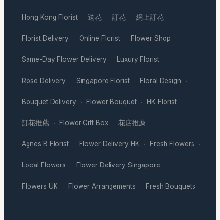
Hong Kong Florist
送花
訂花
網上訂花
·
·
·
·
Florist Delivery
Online Florist
Flower Shop
·
·
·
Same-Day Flower Delivery
Luxury Florist
·
·
Rose Delivery
Singapore Florist
Floral Design
·
·
·
Bouquet Delivery
Flower Bouquet
HK Florist
·
·
·
訂花推薦
Flower Gift Box
花店推薦
·
·
·
Agnes B Florist
Flower Delivery HK
Fresh Flowers
·
·
·
Local Flowers
Flower Delivery Singapore
·
·
Flowers UK
Flower Arrangements
Fresh Bouquets
·
·