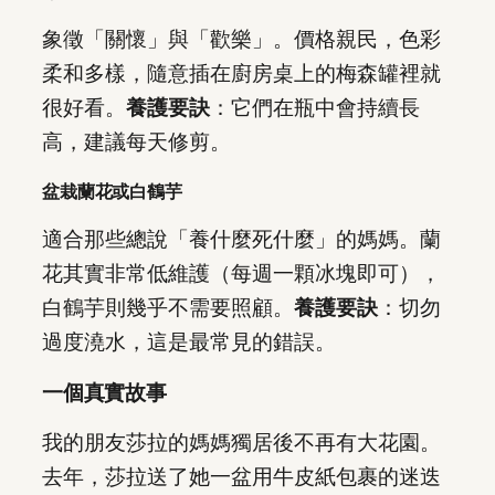
象徵「關懷」與「歡樂」。價格親民，色彩
柔和多樣，隨意插在廚房桌上的梅森罐裡就
很好看。
養護要訣
：它們在瓶中會持續長
高，建議每天修剪。
盆栽蘭花或白鶴芋
適合那些總說「養什麼死什麼」的媽媽。蘭
花其實非常低維護（每週一顆冰塊即可），
白鶴芋則幾乎不需要照顧。
養護要訣
：切勿
過度澆水，這是最常見的錯誤。
一個真實故事
我的朋友莎拉的媽媽獨居後不再有大花園。
去年，莎拉送了她一盆用牛皮紙包裹的迷迭