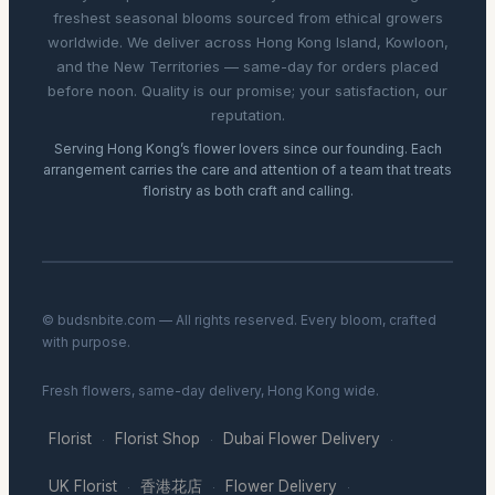
freshest seasonal blooms sourced from ethical growers
worldwide. We deliver across Hong Kong Island, Kowloon,
and the New Territories — same-day for orders placed
before noon. Quality is our promise; your satisfaction, our
reputation.
Serving Hong Kong’s flower lovers since our founding. Each
arrangement carries the care and attention of a team that treats
floristry as both craft and calling.
© budsnbite.com — All rights reserved. Every bloom, crafted
with purpose.
Fresh flowers, same-day delivery, Hong Kong wide.
Florist
Florist Shop
Dubai Flower Delivery
·
·
·
UK Florist
香港花店
Flower Delivery
·
·
·