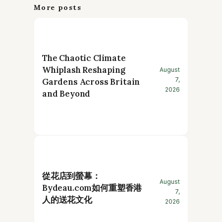
More posts
The Chaotic Climate
Whiplash Reshaping
August
7,
Gardens Across Britain
2026
and Beyond
從花店到螢幕：
August
Bydeau.com如何重塑香港
7,
人的送花文化
2026