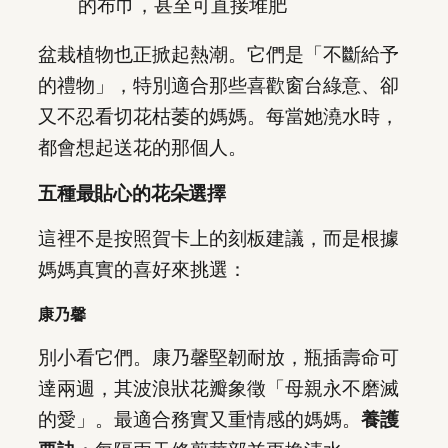
的布巾，甚至可直接堆肥
盆栽植物也正掀起熱潮。它們是「不斷給予
的禮物」，特別適合那些喜歡窗台綠意、卻
又不忍看切花枯萎的媽媽。每當她澆水時，
都會想起送花的那個人。
五種最貼心的花朵選擇
這裡不是按照賀卡上的刻板建議，而是根據
媽媽真實的喜好來挑選：
康乃馨
別小看它們。康乃馨堅韌耐放，瓶插壽命可
達兩週，其波浪狀花瓣象徵「母親永不磨滅
的愛」。最適合務實又重情感的媽媽。
養護