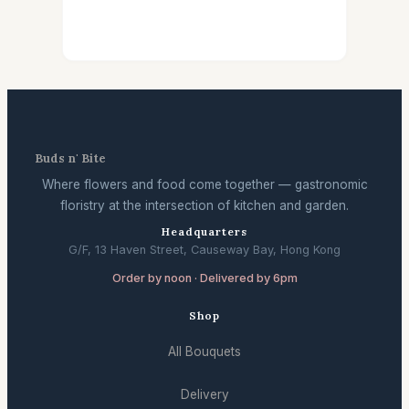
Buds n' Bite
Where flowers and food come together — gastronomic
floristry at the intersection of kitchen and garden.
Headquarters
G/F, 13 Haven Street, Causeway Bay, Hong Kong
Order by noon · Delivered by 6pm
Shop
All Bouquets
Delivery