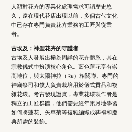
人類對花卉的專業化處理需求可謂歷史悠
久，遠在現代花店出現以前，多個古代文化
中已存在專門負責花卉業務的工匠與從業
者。
古埃及：神聖花卉的守護者
古埃及人發展出極為周詳的花卉體系，其在
宗教儀式中扮演核心角色。藍色蓮花享有崇
高地位，與太陽神拉（Ra）相關聯。專門的
神廟祭司和僕人負責栽培用於儀式貢品和複
雜花環。考古發現證實，專業花環製作者是
獨立的工匠群體，他們需要經年累月地學習
如何將蓮花、矢車菊等複雜編織成葬禮和慶
典所需的裝飾。