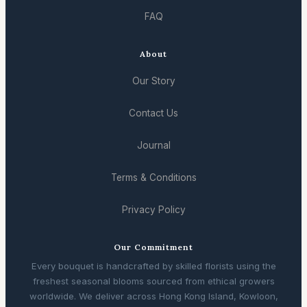
FAQ
About
Our Story
Contact Us
Journal
Terms & Conditions
Privacy Policy
Our Commitment
Every bouquet is handcrafted by skilled florists using the
freshest seasonal blooms sourced from ethical growers
worldwide. We deliver across Hong Kong Island, Kowloon,