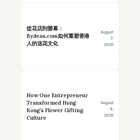
從花店到螢幕：
August
Bydeau.com如何重塑香港
7,
人的送花文化
2026
How One Entrepreneur
Transformed Hong
August
6,
Kong’s Flower Gifting
2026
Culture