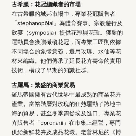
古希臘：花冠編織者的市場
在古希臘的城邦市場中，專業花冠販售者
「stephanopōlai」為體育賽事、宗教遊行及
飲宴（symposia）提供花冠與花環。獲勝的
運動員會獲贈橄欖花冠，而專業工匠則依據
不同場合的象徵意義，選用玫瑰、水仙等花
材來編織。他們傳承了延長花卉壽命的實用
技術，構成了早期的知識社群。
古羅馬：繁盛的商業貿易
羅馬帝國擁有古代世界中最成熟的商業花卉
產業。富裕階層對玫瑰的狂熱驅動了跨地中
海的貿易，甚至冬季需從埃及進口。專業花
卉販售者「coronarii」在市集上經營，專門
供給新鮮花卉及成品花環。老普林尼的《博