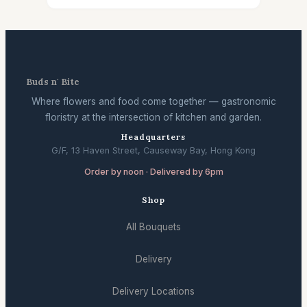
Buds n' Bite
Where flowers and food come together — gastronomic
floristry at the intersection of kitchen and garden.
Headquarters
G/F, 13 Haven Street, Causeway Bay, Hong Kong
Order by noon · Delivered by 6pm
Shop
All Bouquets
Delivery
Delivery Locations