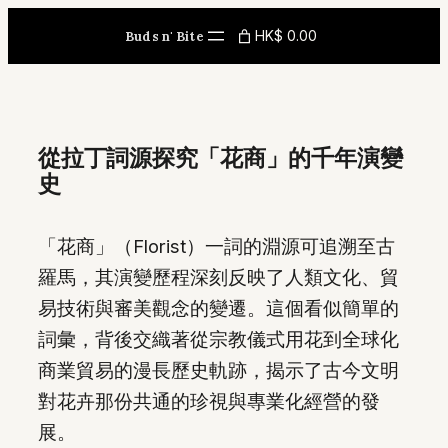
Skip
HK$ 0.00
Buds n' Bite
to
content
從拉丁詞源探究「花商」的千年演變
史
「花商」（Florist）一詞的淵源可追溯至古
羅馬，其演變歷程深刻反映了人類文化、貿
易技術與審美觀念的變遷。這個看似簡單的
詞彙，背後交織著從宗教儀式用花到全球化
商業貿易的漫長歷史軌跡，揭示了古今文明
對花卉那份共通的珍視與專業化經營的發
展。