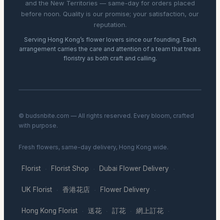
and the New Territories — same-day for orders placed
before noon. Quality is our promise; your satisfaction, our
reputation.
Serving Hong Kong’s flower lovers since our founding. Each
arrangement carries the care and attention of a team that treats
floristry as both craft and calling.
© budsnbite.com — All rights reserved. Every bloom, crafted
with purpose.
Fresh flowers, same-day delivery, Hong Kong wide.
Florist
Florist Shop
Dubai Flower Delivery
·
·
·
UK Florist
香港花店
Flower Delivery
·
·
·
Hong Kong Florist
送花
訂花
網上訂花
·
·
·
·