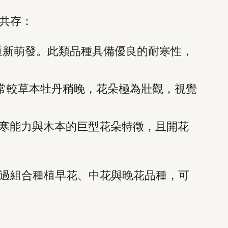
共存：
重新萌發。此類品種具備優良的耐寒性，
常較草本牡丹稍晚，花朵極為壯觀，視覺
寒能力與木本的巨型花朵特徵，且開花
過組合種植早花、中花與晚花品種，可