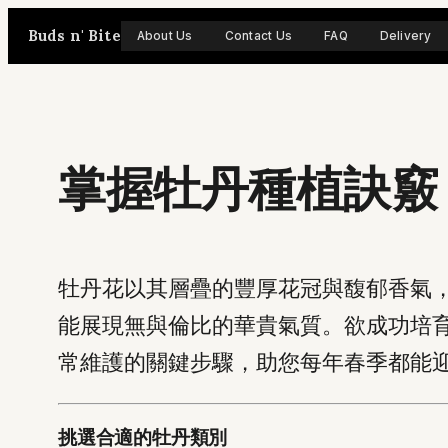
Skip
Buds n' Bite
About Us
Contact Us
FAQ
Delivery
to
content
掌握牡丹種植訣竅
牡丹花以其層疊的豐厚花冠與馥郁香氣
能展現無與倫比的華貴氣質。欲成功培
常維護的關鍵步驟，助您每年春季都能
挑選合適的牡丹類別