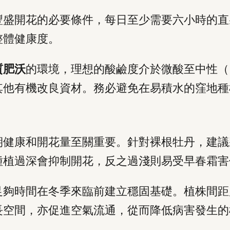
豐盛開花的必要條件，每日至少需要六小時的直
整體健康度。
質肥沃
的環境，理想的酸鹼度介於微酸至中性（pH值
其他有機改良資材。務必避免在易積水的窪地種
期健康和開花量至關重要。針對裸根牡丹，建議
種植過深會抑制開花，反之過淺則易受早春霜害
足夠時間在冬季來臨前建立穩固基礎。植株間距
長空間，亦促進空氣流通，從而降低病害發生的