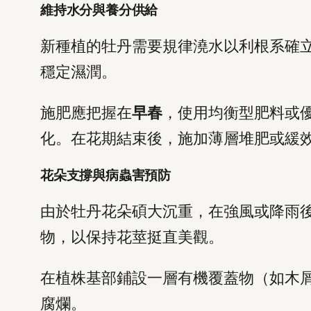
維持水分與養分供給
新種植的牡丹需要規律澆水以利根系確
穩定濕潤。
施肥應把握在
早春
，使用均衡型肥料或
化。在花期結束後，施加薄層堆肥或緩
花朵支撐與病蟲害預防
由於牡丹花朵碩大沉重，在強風或降雨
物，以保持花莖挺直美觀。
在植株基部鋪設一層有機覆蓋物（如木
腐爛。