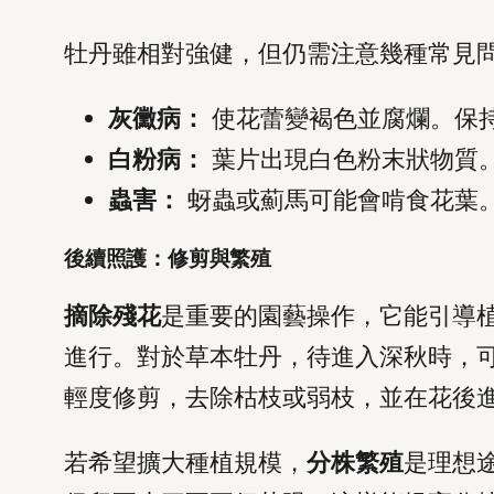
牡丹雖相對強健，但仍需注意幾種常見
灰黴病：
使花蕾變褐色並腐爛。保
白粉病：
葉片出現白色粉末狀物質
蟲害：
蚜蟲或薊馬可能會啃食花葉
後續照護：修剪與繁殖
摘除殘花
是重要的園藝操作，它能引導
進行。對於草本牡丹，待進入深秋時，
輕度修剪，去除枯枝或弱枝，並在花後
若希望擴大種植規模，
分株繁殖
是理想