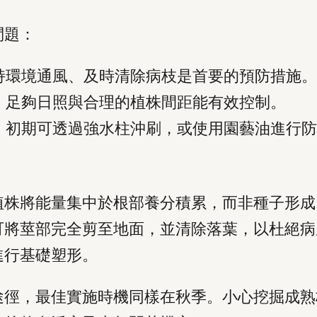
問題：
持環境通風、及時清除病枝是首要的預防措施。
。足夠日照與合理的植株間距能有效控制。
。初期可透過強水柱沖刷，或使用園藝油進行防
植株將能量集中於根部養分積累，而非種子形成
可將莖部完全剪至地面，並清除落葉，以杜絕病
進行基礎塑形。
途徑，最佳實施時機同樣在秋季。小心挖掘成熟