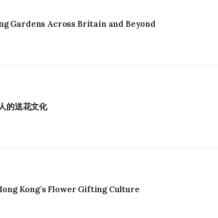
ng Gardens Across Britain and Beyond
港人的送花文化
ng Kong’s Flower Gifting Culture