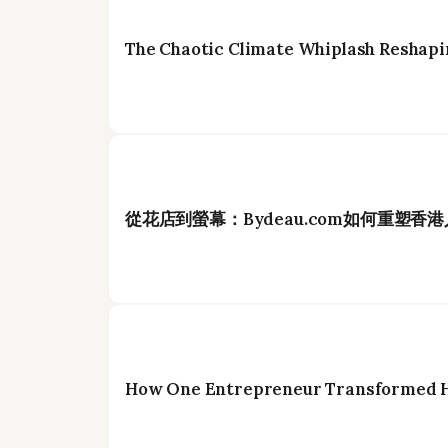
The Chaotic Climate Whiplash Reshapi
從花店到螢幕：Bydeau.com如何重塑香
How One Entrepreneur Transformed Ho