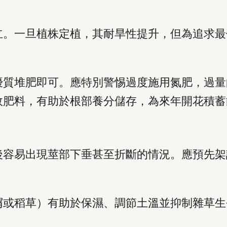
立。一旦植株定植，其耐旱性提升，但為追求最
優質堆肥即可。應特別警惕過度施用氮肥，過量
效肥料，有助於根部養分儲存，為來年開花積蓄
後容易出現莖部下垂甚至折斷的情況。應預先架
屑或稻草）有助於保濕、調節土溫並抑制雜草生