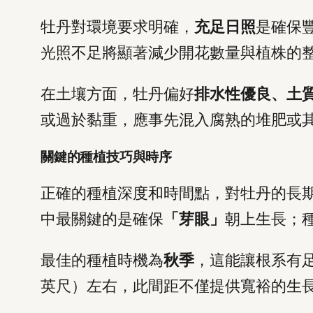
牡丹對環境要求明確，
充足日照
是確保
光照不足將顯著減少開花數量與植株的
在土壤方面，牡丹偏好
排水性優良、土
或過於黏重，應事先混入腐熟的堆肥或
關鍵的種植技巧與時序
正確的種植深度和時間點，對牡丹的長
中最關鍵的是確保
「芽眼」
朝上生長；
最佳的種植時機為
秋季
，這能讓根系有
英尺）左右，此間距不僅提供寬裕的生