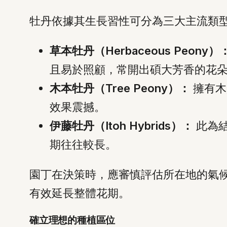
牡丹依據其生長習性可分為三大主流類
草本牡丹（Herbaceous Peony）
且易於照顧，常開出碩大芳香的花
木本牡丹（Tree Peony）：
擁有木
效果震撼。
伊藤牡丹（Itoh Hybrids）：
此為結
期往往較長。
園丁在決策時，應審慎評估所在地的氣
有效延長整體花期。
確立理想的種植區位