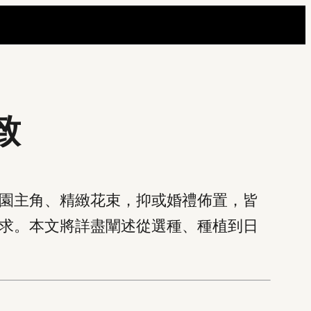
致
園主角、精緻花束，抑或婚禮佈置，皆
求。本文將詳盡闡述從選種、種植到日