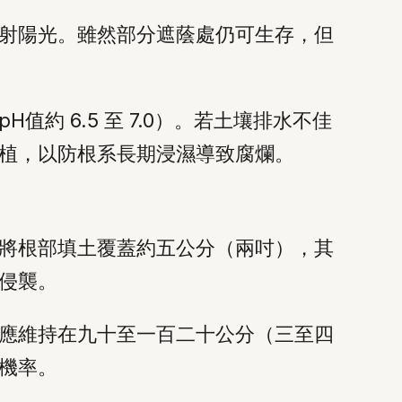
射陽光。雖然部分遮蔭處仍可生存，但
約 6.5 至 7.0）。若土壤排水不佳
植，以防根系長期浸濕導致腐爛。
將根部填土覆蓋約五公分（兩吋），其
侵襲。
應維持在九十至一百二十公分（三至四
機率。