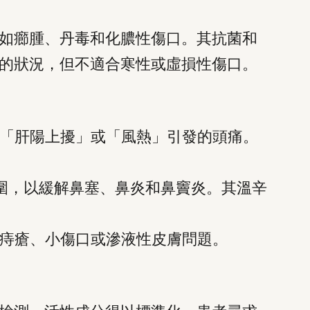
如癤腫、丹毒和化膿性傷口。其抗菌和
的狀況，但不適合寒性或虛損性傷口。
「肝陽上擾」或「風熱」引發的頭痛。
圍，以緩解鼻塞、鼻炎和鼻竇炎。其溫辛
痔瘡、小傷口或滲液性皮膚問題。