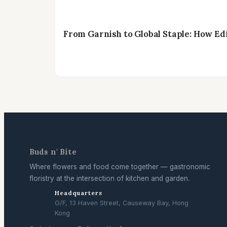
From Garnish to Global Staple: How Ed
Buds n' Bite
Where flowers and food come together — gastronomic
floristry at the intersection of kitchen and garden.
Headquarters
G/F, 13 Haven Street, Causeway Bay, Hong
Kong