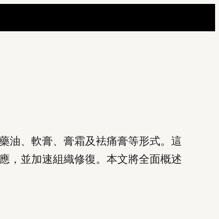
藥油、軟膏、膏霜及袪痛膏等形式。這
應，並加速組織修復。本文將全面概述