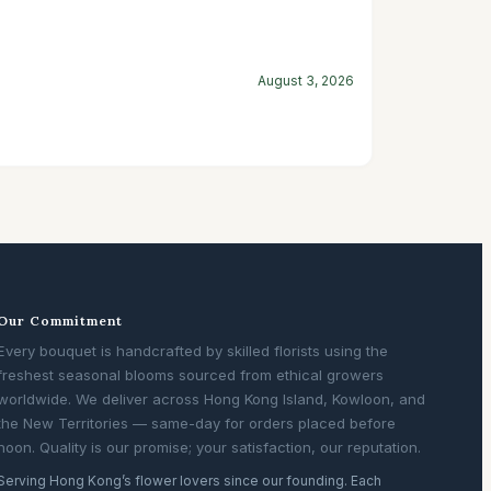
August 3, 2026
Our Commitment
Every bouquet is handcrafted by skilled florists using the
freshest seasonal blooms sourced from ethical growers
worldwide. We deliver across Hong Kong Island, Kowloon, and
the New Territories — same-day for orders placed before
noon. Quality is our promise; your satisfaction, our reputation.
Serving Hong Kong’s flower lovers since our founding. Each