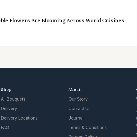
ible Flowers Are Blooming Across World Cuisines
Shop
About
All Bouquets
Our Story
Delivery
Contact Us
Delivery Locations
Journal
FAQ
Terms & Conditions
Privacy Policy