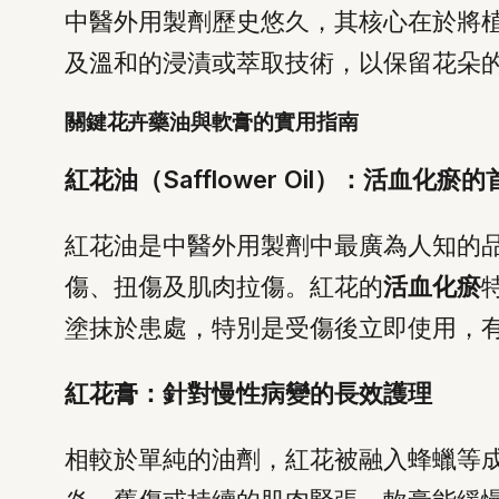
中醫外用製劑歷史悠久，其核心在於將
及溫和的浸漬或萃取技術，以保留花朵
關鍵花卉藥油與軟膏的實用指南
紅花油（Safflower Oil）：活血化瘀的
紅花油是中醫外用製劑中最廣為人知的
傷、扭傷及肌肉拉傷。紅花的
活血化瘀
塗抹於患處，特別是受傷後立即使用，
紅花膏：針對慢性病變的長效護理
相較於單純的油劑，紅花被融入蜂蠟等