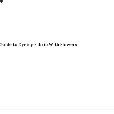
南
uide to Dyeing Fabric With Flowers