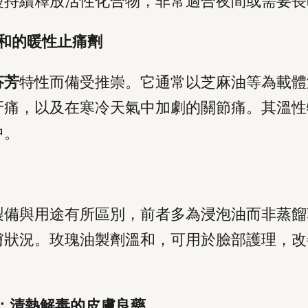
慢持續釋放活性化合物，非常適合夜間或需要長
）：溫和的暖性止痛劑
芬芳
特性而備受推崇。它通常以芝麻油等為載體
牙痛，以及在寒冷天氣中加劇的關節痛。其溫性
中。
製備與用途有所區別，前者多為浸泡油而非蒸餾
膚狀況。玫瑰油製劑溫和，可用於臉部護理，改
Oil）：清熱解毒的皮膚良藥