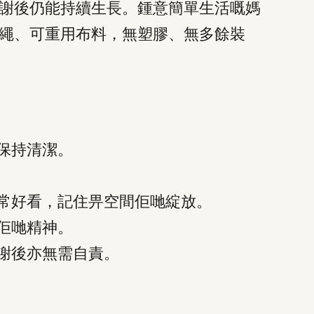
謝後仍能持續生長。鍾意簡單生活嘅媽
繩、可重用布料，無塑膠、無多餘裝
保持清潔。
常好看，記住畀空間佢哋綻放。
佢哋精神。
謝後亦無需自責。