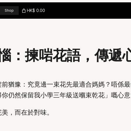
HK$ 0.00
Shop
惱：揀啱花語，傳遞
架前猶豫：究竟邊一束花先最適合媽媽？唔係最
得你仍然保留我小學三年級送嗰束乾花」嘅心意
完美，而在於對味。