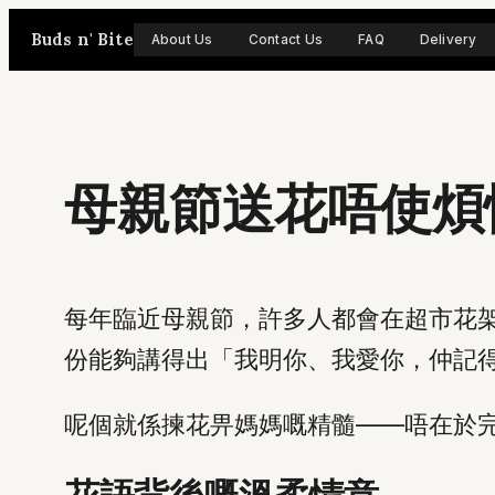
Skip
Buds n' Bite
About Us
Contact Us
FAQ
Delivery
to
content
母親節送花唔使煩
每年臨近母親節，許多人都會在超市花
份能夠講得出「我明你、我愛你，仲記
呢個就係揀花畀媽媽嘅精髓——唔在於