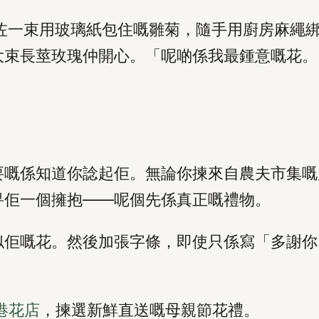
買咗一束用玻璃紙包住嘅雛菊，隨手用廚房麻繩
大束長莖玫瑰仲開心。「呢啲係我最鍾意嘅花。
要嘅係知道你諗起佢。無論你揀來自農夫市集嘅
畀佢一個擁抱——呢個先係真正嘅禮物。
似佢嘅花。然後加張字條，即使只係寫「多謝你
港花店
，揀選新鮮直送嘅母親節花禮。