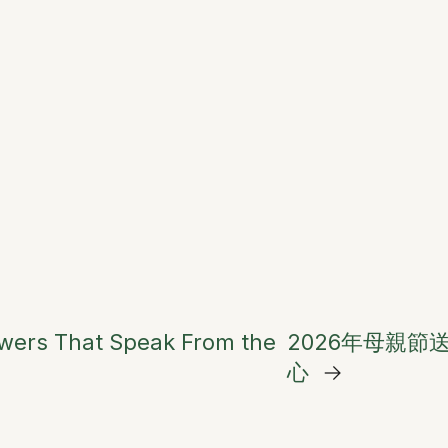
owers That Speak From the
2026年母親
心
→