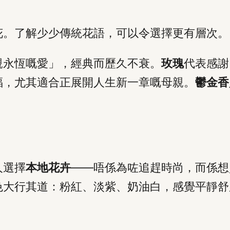
花。了解少少傳統花語，可以令選擇更有層次。
親永恆嘅愛」，經典而歷久不衰。
玫瑰
代表感謝
福，尤其適合正展開人生新一章嘅母親。
鬱金香
人選擇
本地花卉
——唔係為咗追趕時尚，而係想
色大行其道：粉紅、淡紫、奶油白，感覺平靜舒