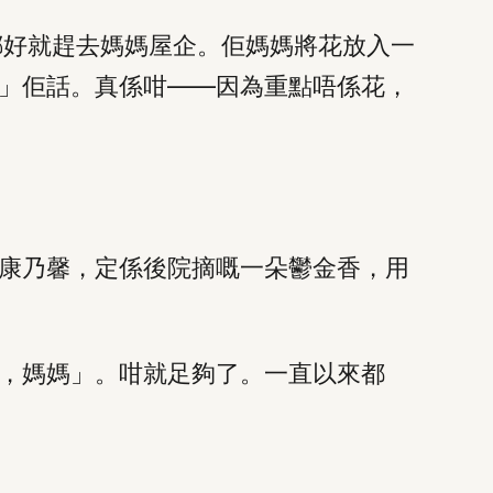
綁好就趕去媽媽屋企。佢媽媽將花放入一
」佢話。真係咁——因為重點唔係花，
康乃馨，定係後院摘嘅一朵鬱金香，用
，媽媽」。咁就足夠了。一直以來都