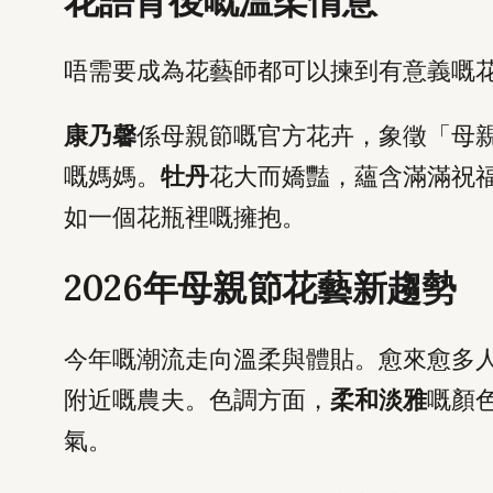
花語背後嘅溫柔情意
唔需要成為花藝師都可以揀到有意義嘅
康乃馨
係母親節嘅官方花卉，象徵「母
嘅媽媽。
牡丹
花大而嬌豔，蘊含滿滿祝
如一個花瓶裡嘅擁抱。
2026年母親節花藝新趨勢
今年嘅潮流走向溫柔與體貼。愈來愈多
附近嘅農夫。色調方面，
柔和淡雅
嘅顏
氣。