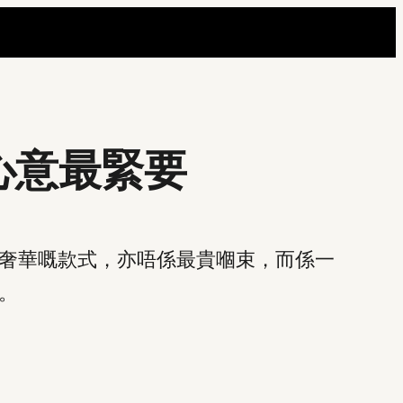
心意最緊要
奢華嘅款式，亦唔係最貴嗰束，而係一
。