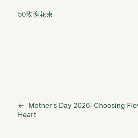
50玫瑰花束
←
Mother’s Day 2026: Choosing Fl
Heart