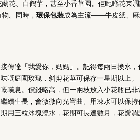
花蘭花、白鶴芋，甚至小香草園。佢哋喺花束凋
植物。同時，
環保包裝
成為主流——牛皮紙、麻
直接傳達「我愛你，媽媽」。記得每兩日換水，
香味嘅庭園玫瑰，斜剪花莖可保存一星期以上。
福嘅嘆息。價錢略高，但一兩枝放入小花瓶已非
會繼續生長，會微微向光彎曲。用凍水可以保持
星期用三粒冰塊澆水，花期可長達數月，花瓣凋