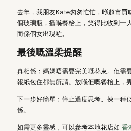
去年，我朋友Kate匆匆忙忙，喺超市
個玻璃瓶，擺喺餐枱上，笑得比收到一
而係個女出現咗。
最後嘅溫柔提醒
真相係：媽媽唔需要完美嘅花束。佢需
報紙包住都無所謂。放喺佢嘅餐枱上，
下一步好簡單：停止過度思考。揀一種
係。
如需更多靈感，可以參考本地花店如
香