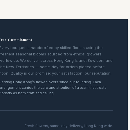
Our Commitment
Every bouquet is handcrafted by skilled florists using the
freshest seasonal blooms sourced from ethical growers
worldwide. We deliver across Hong Kong Island, Kowloon, and
the New Territories — same-day for orders placed before
noon. Quality is our promise; your satisfaction, our reputation.
Serving Hong Kong’s flower lovers since our founding. Each
arrangement carries the care and attention of a team that treats
floristry as both craft and calling.
Fresh flowers, same-day delivery, Hong Kong wide.