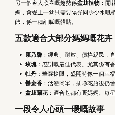
另一個令人欣喜嘅趨勢係
盆栽植物
：開
媽，會愛上一盆只需要陽光同少少水嘅
飾，係一種細膩嘅體貼。
五款適合大部分媽媽嘅花卉
康乃馨
：經典、耐放、價格親民，
玫瑰
：感謝嘅最佳代表。尤其係有
牡丹
：華麗搶眼，盛開時像一個幸
鬱金香
：活潑簡單，插喺花瓶後仍
盆栽蘭花
：適合乜都有嘅媽媽。每
一段令人心頭一暖嘅故事