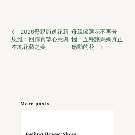
←
2026母親節送花新
母親節選花不再苦
思維：回歸真摯心意與
惱：五種讓媽媽真正
本地花藝之美
感動的花
→
More posts
Beijing Flower Show