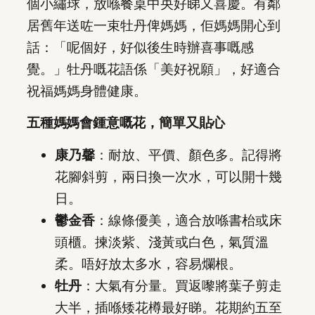
個小繡球，放喺餐桌中央好睇又喜慶。有鄰
居舊年送咗一束牡丹俾媽媽，佢媽媽開心到
話：「呢個好，好似後生時辦喜事嘅感
覺。」牡丹嘅花語係「美好祝願」，好適合
祝福媽媽身體健康。
五種媽媽會鍾意嘅花，簡單又貼心
康乃馨
：耐放、平價、顏色多。記得將
花腳斜剪，兩日換一次水，可以開十幾
日。
鬱金香
：線條優美，適合放喺書枱或床
頭櫃。揀淡紫、淺黃或白色，氣質溫
柔。唔好放太多水，容易爛根。
牡丹
：大氣有分量。買返嚟將葉子剪走
大半，插喺矮花樽最好睇。花期約五至