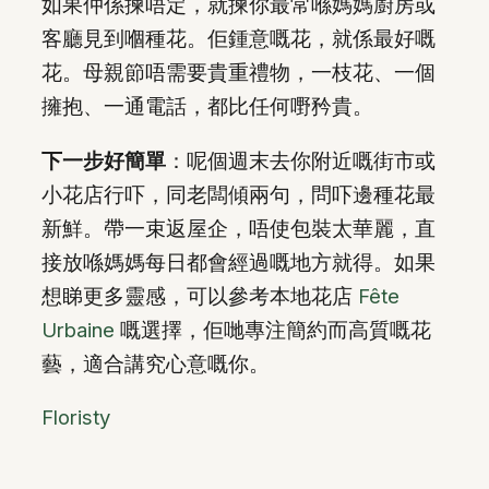
如果仲係揀唔定，就揀你最常喺媽媽廚房或
客廳見到嗰種花。佢鍾意嘅花，就係最好嘅
花。母親節唔需要貴重禮物，一枝花、一個
擁抱、一通電話，都比任何嘢矜貴。
下一步好簡單
：呢個週末去你附近嘅街市或
小花店行吓，同老闆傾兩句，問吓邊種花最
新鮮。帶一束返屋企，唔使包裝太華麗，直
接放喺媽媽每日都會經過嘅地方就得。如果
想睇更多靈感，可以參考本地花店
Fête
Urbaine
嘅選擇，佢哋專注簡約而高質嘅花
藝，適合講究心意嘅你。
Floristy