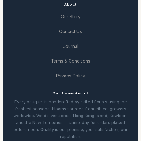
About
Our Story
Contact Us
Journal
Terms & Conditions
Privacy Policy
Our Commitment
Every bouquet is handcrafted by skilled florists using the
freshest seasonal blooms sourced from ethical growers
worldwide. We deliver across Hong Kong Island, Kowloon,
and the New Territories — same-day for orders placed
before noon. Quality is our promise; your satisfaction, our
reputation.