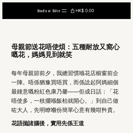
Skip
HK$ 0.00
Buds n' Bite
to
content
母親節送花唔使煩：五種耐放又窩心
嘅花，媽媽見到就笑
每年母親節前夕，我總習慣喺花店櫥窗前企
一陣。唔係猶豫買唔買，而係諗起阿媽細個
最鍾意嘅粉紅色康乃馨——佢成日話：「花
唔使多，一枝擺喺飯枱就開心。」到自己做
咗大人，先明瞭嗰份簡單心意有幾咁矜貴。
花語拋諸腦後，實用先係王道