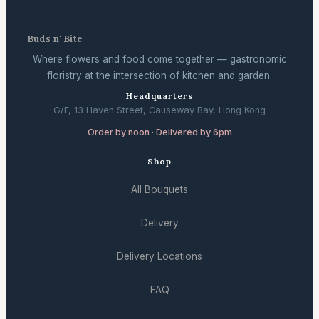
Buds n' Bite
Where flowers and food come together — gastronomic
floristry at the intersection of kitchen and garden.
Headquarters
G/F, 13 Haven Street, Causeway Bay, Hong Kong
Order by noon · Delivered by 6pm
Shop
All Bouquets
Delivery
Delivery Locations
FAQ