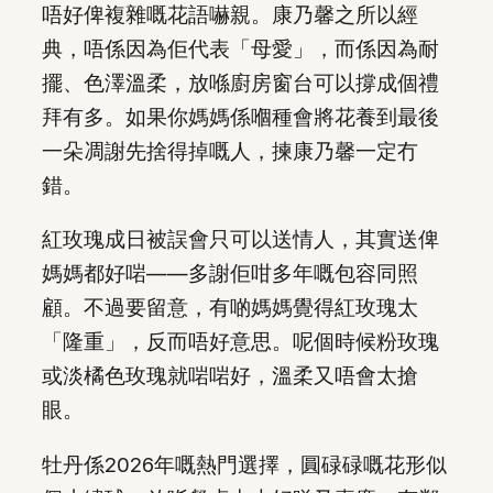
唔好俾複雜嘅花語嚇親。康乃馨之所以經
典，唔係因為佢代表「母愛」，而係因為耐
擺、色澤溫柔，放喺廚房窗台可以撐成個禮
拜有多。如果你媽媽係嗰種會將花養到最後
一朵凋謝先捨得掉嘅人，揀康乃馨一定冇
錯。
紅玫瑰成日被誤會只可以送情人，其實送俾
媽媽都好啱——多謝佢咁多年嘅包容同照
顧。不過要留意，有啲媽媽覺得紅玫瑰太
「隆重」，反而唔好意思。呢個時候粉玫瑰
或淡橘色玫瑰就啱啱好，溫柔又唔會太搶
眼。
牡丹係2026年嘅熱門選擇，圓碌碌嘅花形似