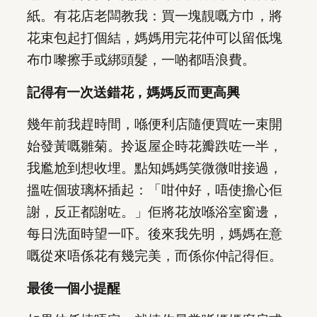
紙。有花店老闆教我：買一塊靚嘅方巾，將
花束包起打個結，媽媽用完花仲可以留低塊
布巾嚟擦手或綁頭髮，一啲都唔浪費。
記得有一次送錯花，媽媽反而更高興
幾年前我趕時間，喺便利店隨便買咗一束開
始發黃嘅雛菊。拎返屋企時花瓣跌咗一半，
我尷尬到想收埋。點知媽媽笑微微咁接過，
搵咗個玻璃杯插起：「咁仲好，唔使擔心佢
謝，反正都謝咗。」佢將花放喺浴室窗邊，
每日洗面時望一吓。後來我先明，媽媽在意
嘅從來唔係花有幾完美，而係你仲記得佢。
最後一個小提醒