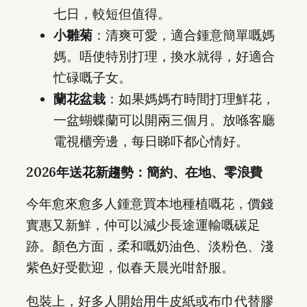
七日，較短但值得。
小雛菊
：清爽可愛，適合鍾意簡單嘅媽
媽。唔使特別打理，換水就得，好適合
忙碌嘅子女。
蘭花盆栽
：如果媽媽冇時間打理鮮花，
一盆蝴蝶蘭可以開兩三個月。放喺客廳
電視櫃旁邊，每日睇吓都心情好。
2026年送花新趨勢：簡約、在地、零浪費
今年愈來愈多人鍾意買本地種植嘅花，價錢
實惠又新鮮，仲可以減少長途運輸嘅碳足
跡。顏色方面，柔和嘅奶油色、淡粉色、淺
紫色好受歡迎，似春天晨光咁舒服。
包裝上，好多人開始用牛皮紙或布巾代替膠