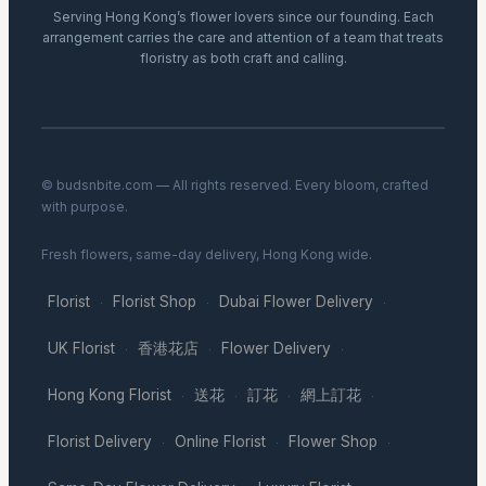
Serving Hong Kong’s flower lovers since our founding. Each
arrangement carries the care and attention of a team that treats
floristry as both craft and calling.
© budsnbite.com — All rights reserved. Every bloom, crafted
with purpose.
Fresh flowers, same-day delivery, Hong Kong wide.
Florist
Florist Shop
Dubai Flower Delivery
·
·
·
UK Florist
香港花店
Flower Delivery
·
·
·
Hong Kong Florist
送花
訂花
網上訂花
·
·
·
·
Florist Delivery
Online Florist
Flower Shop
·
·
·