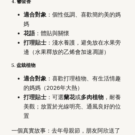
4. 鬱金香
適合對象
：個性低調、喜歡簡約美的媽
媽
花語
：體貼與關懷
打理貼士
：淺水養護，避免放在水果旁
邊（水果釋放的乙烯會加速凋謝）
5. 盆栽植物
適合對象
：喜歡打理植物、有生活情趣
的媽媽（2026年大熱）
打理貼士
：可選
蘭花
或
多肉植物
，耐養
美觀；放置於光線明亮、通風良好的位
置
一個真實故事：去年母親節，朋友阿欣送了