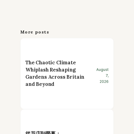
More posts
The Chaotic Climate
Whiplash Reshaping
August
7,
Gardens Across Britain
2026
and Beyond
從花店到螢幕：