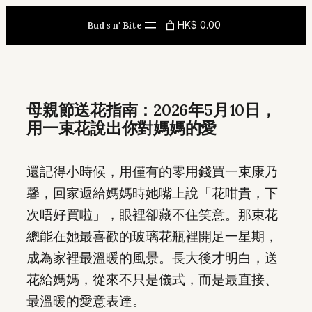
Skip
HK$ 0.00
Buds n' Bite
to
content
母親節送花指南：2026年5月10日，
用一束花說出你對媽媽的愛
還記得小時候，用僅有的零用錢買一束康乃
馨，回家遞給媽媽時她嘴上說「花咁貴，下
次唔好買啦」，眼裡卻藏不住笑意。那束花
總能在她最喜歡的玻璃花瓶裡開足一星期，
成為家裡最溫暖的風景。長大後才明白，送
花給媽媽，從來不只是儀式，而是最直接、
最溫暖的愛意表達。