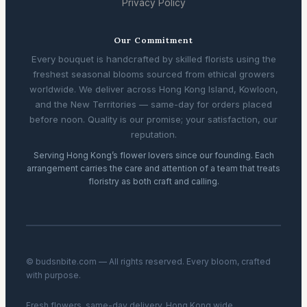
Privacy Policy
Our Commitment
Every bouquet is handcrafted by skilled florists using the
freshest seasonal blooms sourced from ethical growers
worldwide. We deliver across Hong Kong Island, Kowloon,
and the New Territories — same-day for orders placed
before noon. Quality is our promise; your satisfaction, our
reputation.
Serving Hong Kong’s flower lovers since our founding. Each
arrangement carries the care and attention of a team that treats
floristry as both craft and calling.
© budsnbite.com — All rights reserved. Every bloom, crafted
with purpose.
Fresh flowers, same-day delivery, Hong Kong wide.