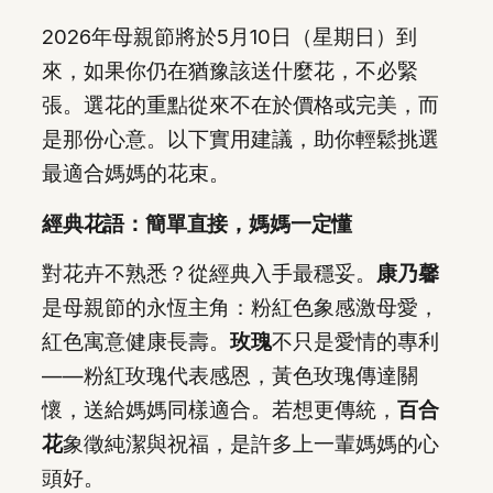
2026年母親節將於5月10日（星期日）到
來，如果你仍在猶豫該送什麼花，不必緊
張。選花的重點從來不在於價格或完美，而
是那份心意。以下實用建議，助你輕鬆挑選
最適合媽媽的花束。
經典花語：簡單直接，媽媽一定懂
對花卉不熟悉？從經典入手最穩妥。
康乃馨
是母親節的永恆主角：粉紅色象感激母愛，
紅色寓意健康長壽。
玫瑰
不只是愛情的專利
——粉紅玫瑰代表感恩，黃色玫瑰傳達關
懷，送給媽媽同樣適合。若想更傳統，
百合
花
象徵純潔與祝福，是許多上一輩媽媽的心
頭好。