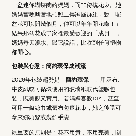
一盆迷你蝴蝶蘭給媽媽，而非傳統花束。她
媽媽當晚興奮地拍照上傳家庭群組，說「呢
盆花可以開幾個月，仲可以年年開花㗎！」
結果那盆花成了家裡最受歡迎的「成員」，
媽媽每天澆水、跟它說話，比收到任何禮物
都開心。
包裝與心意：簡約環保成潮流
2026年包裝趨勢是「
簡約環保
」。用麻布、
牛皮紙或可循環使用的玻璃紙取代塑膠包
裝，既美觀又實用。若媽媽喜歡DIY，甚至
可用一條絲巾或舊布包裹花束，她之後還可
拿來綁頭髮或裝飾手袋。
最重要的原則是：花不用貴，不用完美，關