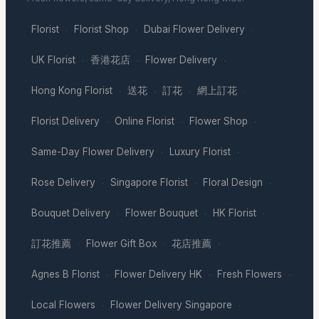
Florist
Florist Shop
Dubai Flower Delivery
·
·
·
UK Florist
香港花店
Flower Delivery
·
·
·
Hong Kong Florist
送花
訂花
網上訂花
·
·
·
·
Florist Delivery
Online Florist
Flower Shop
·
·
·
Same-Day Flower Delivery
Luxury Florist
·
·
Rose Delivery
Singapore Florist
Floral Design
·
·
·
Bouquet Delivery
Flower Bouquet
HK Florist
·
·
·
訂花推薦
Flower Gift Box
花店推薦
·
·
·
Agnes B Florist
Flower Delivery HK
Fresh Flowers
·
·
·
Local Flowers
Flower Delivery Singapore
·
·