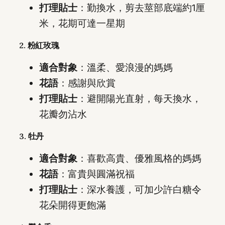
打理貼士
：勤換水，剪去莖部底端約1厘
米，花期可達一星期
2. 粉紅玫瑰
適合對象
：溫柔、愛浪漫的媽媽
花語
：感謝與欣賞
打理貼士
：避開陽光直射，每天換水，
花瓣勿沾水
3. 牡丹
適合對象
：喜歡高貴、優雅風格的媽媽
花語
：富貴與圓滿祝福
打理貼士
：深水養護，可加少許白糖令
花朵開得更飽滿