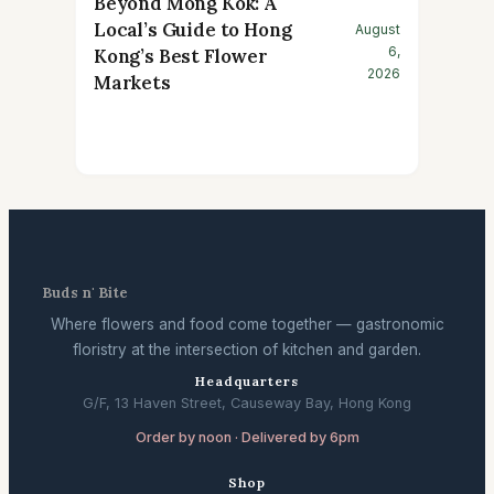
Beyond Mong Kok: A
Local’s Guide to Hong
August
6,
Kong’s Best Flower
2026
Markets
Buds n' Bite
Where flowers and food come together — gastronomic
floristry at the intersection of kitchen and garden.
Headquarters
G/F, 13 Haven Street, Causeway Bay, Hong Kong
Order by noon · Delivered by 6pm
Shop