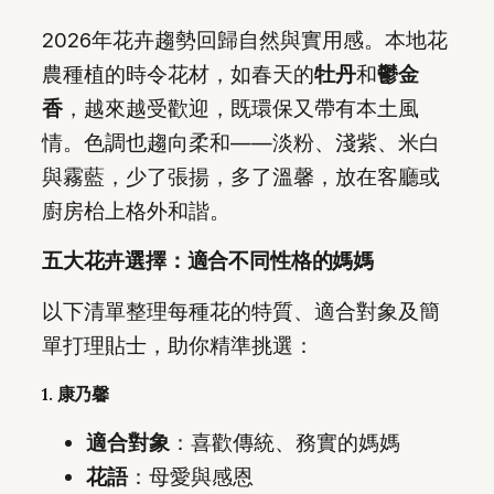
2026年花卉趨勢回歸自然與實用感。本地花
農種植的時令花材，如春天的
牡丹
和
鬱金
香
，越來越受歡迎，既環保又帶有本土風
情。色調也趨向柔和——淡粉、淺紫、米白
與霧藍，少了張揚，多了溫馨，放在客廳或
廚房枱上格外和諧。
五大花卉選擇：適合不同性格的媽媽
以下清單整理每種花的特質、適合對象及簡
單打理貼士，助你精準挑選：
1. 康乃馨
適合對象
：喜歡傳統、務實的媽媽
花語
：母愛與感恩