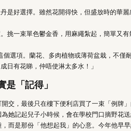
牡丹是好選擇。雖然花開得快，但盛放時的華麗
宜。挑一束單色鬱金香，用麻繩紮起，簡單又有
擇這個選項。蘭花、多肉植物或薄荷盆栽，不僅
「成日有花睇，仲唔使淋太多水！」
實是「記得」
可開交，最後只在樓下便利店買了一束「例牌」
因為她記起兒子小時候，會在學校門口摘野花送
種，而是那份「他想起我」的心意。今年他早早