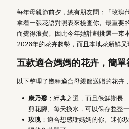
每年母親節前夕，總有朋友問：「玫瑰
拿着一張花語對照表來檢查你。最重要
而覺得浪費。因此今年她計劃挑選一束
2026年的花卉趨勢，而且本地花新鮮
五款適合媽媽的花卉，簡單
以下整理了幾種適合母親節送贈的花卉
康乃馨
：經典之選，而且保鮮期長
剪花腳、每天換水，可以保存整整
玫瑰
：適合想感謝媽媽的你。迷你