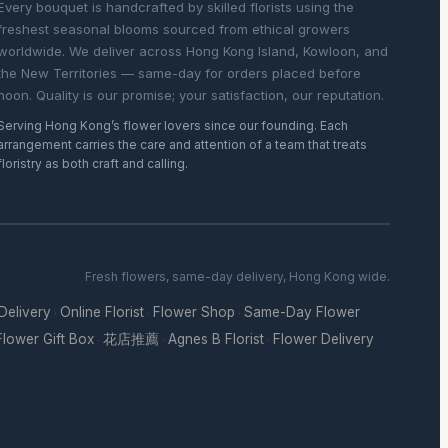
Every bouquet is handcrafted by skilled florists using the
freshest seasonal blooms sourced from ethical growers
worldwide. We deliver across Hong Kong Island, Kowloon, and
the New Territories — same-day for orders placed before
noon. Quality is our promise; your satisfaction, our reputation.
Serving Hong Kong’s flower lovers since our founding. Each
arrangement carries the care and attention of a team that treats
floristry as both craft and calling.
Fresh flowers, same-day delivery, Hong Kong wide.
 Delivery
Online Florist
Flower Shop
Same-Day Flower
·
·
·
Flower Gift Box
花店推薦
Agnes B Florist
Flower Delivery
·
·
·