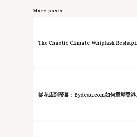
More posts
The Chaotic Climate Whiplash Reshapi
從花店到螢幕：Bydeau.com如何重塑香