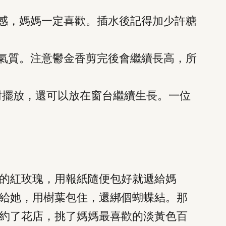
感，媽媽一定喜歡。插水後記得加少許糖
氣質。注意鬱金香剪完後會繼續長高，所
耐擺放，還可以放在窗台繼續生長。一位
的紅玫瑰，用報紙隨便包好就遞給媽
給她，用樹葉包住，還綁個蝴蝶結。那
約了花店，挑了媽媽最喜歡的淡黃色百