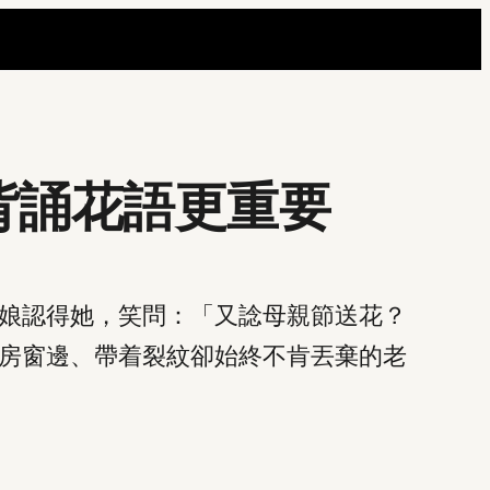
背誦花語更重要
娘認得她，笑問：「又諗母親節送花？
房窗邊、帶着裂紋卻始終不肯丟棄的老