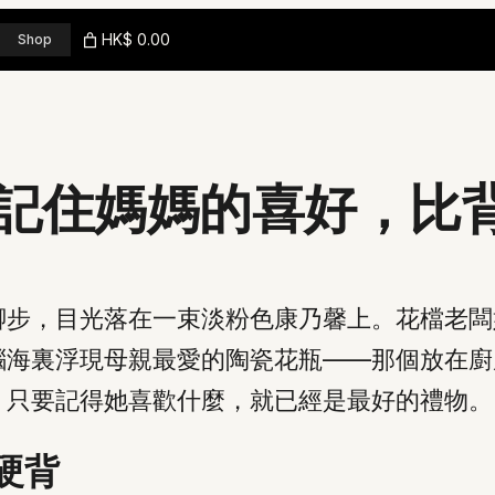
HK$ 0.00
Shop
記住媽媽的喜好，比
腳步，目光落在一束淡粉色康乃馨上。花檔老闆
腦海裏浮現母親最愛的陶瓷花瓶——那個放在廚
，只要記得她喜歡什麼，就已經是最好的禮物。
硬背