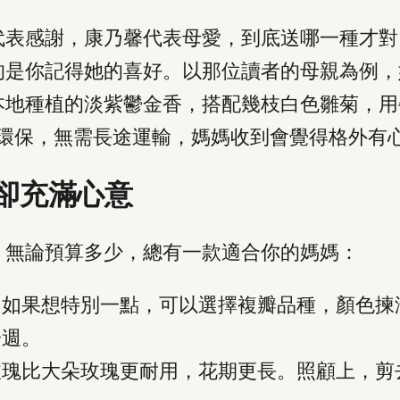
代表感謝，康乃馨代表母愛，到底送哪一種才對
的是你記得她的喜好。以那位讀者的母親為例，
本地種植的淡紫鬱金香，搭配幾枝白色雛菊，用
又環保，無需長途運輸，媽媽收到會覺得格外有
卻充滿心意
，無論預算多少，總有一款適合你的媽媽：
。如果想特別一點，可以選擇複瓣品種，顏色揀
一週。
玫瑰比大朵玫瑰更耐用，花期更長。照顧上，剪