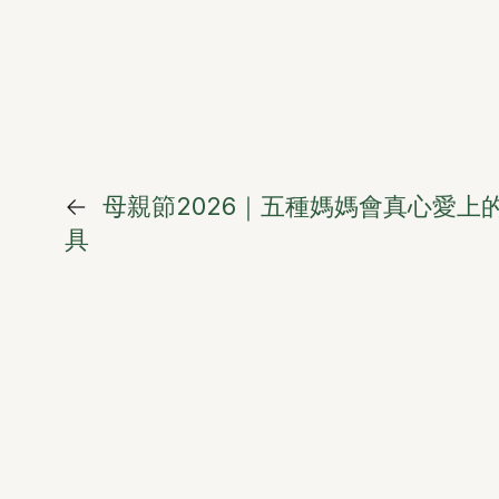
←
母親節2026｜五種媽媽會真心愛上
具