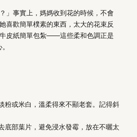
？」事實上，媽媽收到花的時候，不會
她喜歡簡單樸素的東西，太大的花束反
牛皮紙簡單包紮——這些柔和色調正是
心。
淡粉或米白，溫柔得來不顯老套。記得斜
去底部葉片，避免浸水發霉，放在不曬太