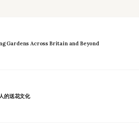
ng Gardens Across Britain and Beyond
港人的送花文化