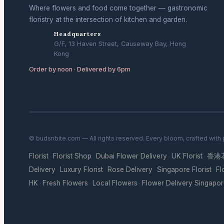
Where flowers and food come together — gastronomic
floristry at the intersection of kitchen and garden.
Headquarters
G/F, 13 Haven Street, Causeway Bay, Hong
Kong
Order by noon · Delivered by 6pm
© budsnbite.com — All rights reserved. Every bloom, crafted with
Florist
Florist Shop
Dubai Flower Delivery
UK Florist
香港
·
·
·
·
Delivery
Luxury Florist
Rose Delivery
Singapore Florist
Fl
·
·
·
·
HK
Fresh Flowers
Local Flowers
Flower Delivery Singapo
·
·
·