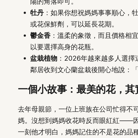
陽的角落即可。
牡丹
：如果你想祝媽媽事事順心，
或花保鮮劑，可以延長花期。
鬱金香
：溫柔的象徵，而且價格相
以要選擇高身的花瓶。
盆栽植物
：2026年越來越多人選
鄰居收到文心蘭盆栽後開心地說：
一個小故事：最美的花，其
去年母親節，一位上班族在公司忙得不
媽。沒想到媽媽收花時反而眼紅紅——
一刻他才明白，媽媽記住的不是花的品