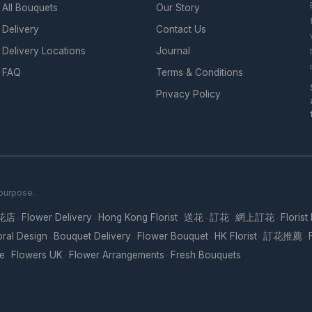
All Bouquets
Our Story
Delivery
Contact Us
Delivery Locations
Journal
FAQ
Terms & Conditions
Privacy Policy
 purpose.
花店
Flower Delivery
Hong Kong Florist
送花
訂花
網上訂花
Florist
·
·
·
·
·
·
oral Design
Bouquet Delivery
Flower Bouquet
HK Florist
訂花推薦
·
·
·
·
·
re
Flowers UK
Flower Arrangements
Fresh Bouquets
·
·
·