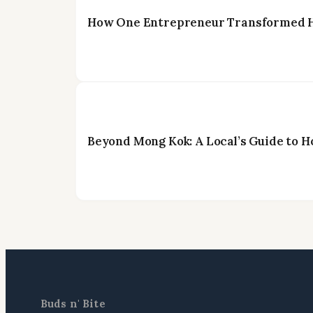
How One Entrepreneur Transformed Ho
Beyond Mong Kok: A Local’s Guide to H
Buds n' Bite