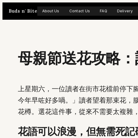
Skip
Buds n' Bite
About Us
Contact Us
FAQ
Delivery
to
content
母親節送花攻略：
上星期六，一位讀者在街市花檔前停下
今年早咗好多喎。」讀者望着那束花，
花樽。選花這件事，從來不需要太複雜
花語可以浪漫，但無需死記