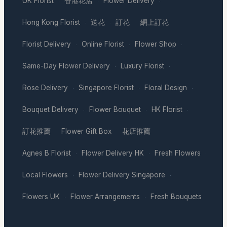
UK Florist
香港花店
Flower Delivery
·
·
·
Hong Kong Florist
送花
訂花
網上訂花
·
·
·
·
Florist Delivery
Online Florist
Flower Shop
·
·
·
Same-Day Flower Delivery
Luxury Florist
·
·
Rose Delivery
Singapore Florist
Floral Design
·
·
·
Bouquet Delivery
Flower Bouquet
HK Florist
·
·
·
訂花推薦
Flower Gift Box
花店推薦
·
·
·
Agnes B Florist
Flower Delivery HK
Fresh Flowers
·
·
·
Local Flowers
Flower Delivery Singapore
·
·
Flowers UK
Flower Arrangements
Fresh Bouquets
·
·