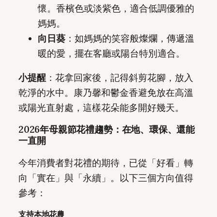
懷。香檳色或淡紫色，適合低調優雅的
媽媽。
向日葵
：如媽媽的笑容般燦爛，傳遞溫
暖的愛，擺在客廳或陽台特別適合。
小提醒
：花拿回家後，記得斜剪花腳，放入
乾淨的水中。康乃馨和鬱金香避免放在高溫
或陽光直射處，這樣花朵能多開好幾天。
2026年母親節花禮趨勢：在地、環保、還能
一直開
今年消費者對花禮的期待，已從「好看」轉
向「實在」與「永續」。以下三個方向值得
參考：
支持本地花農