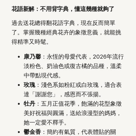
花語新解：不用背字典，懂這幾種就夠了
過去送花總得翻花語字典，現在反而簡單
了。掌握幾種經典花卉的象徵意義，就能挑
得精準又時髦。
康乃馨
：永恆的母愛代表，2026年流行
淡粉色、奶油色或復古橘的品種，溫柔
中帶點現代感。
玫瑰
：淺色系如粉紅或白玫瑰，適合表
達「謝謝您」，感恩而不張揚。
牡丹
：五月正值花季，飽滿的花型象徵
美好祝福與圓滿，送給浪漫型的媽媽，
她一定愛不釋手。
鬱金香
：簡約有氣質，代表體貼的關