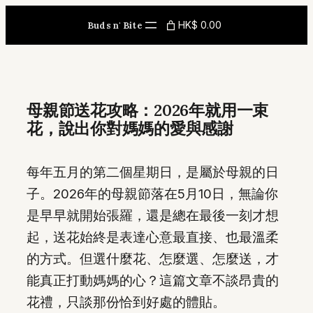
Skip
HK$ 0.00
Buds n' Bite
to
content
母親節送花攻略：2026年就用一束
花，說出你對媽媽的愛與感謝
每年五月的第二個星期日，是屬於母親的日
子。2026年的母親節落在5月10日，無論你
是早早就開始張羅，還是總在最後一刻才想
起，送花始終是表達心意最直接、也最溫柔
的方式。但選什麼花、怎麼選、怎麼送，才
能真正打動媽媽的心？這篇文章不談昂貴的
花禮，只談那份恰到好處的體貼。