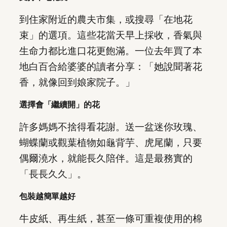
到住家附近的農夫市集，或搜尋「在地花
束」的選項。這些花當天早上採收，香氣與
生命力都比進口花更飽滿。一位去年買了本
地白百合給婆婆的讀者分享：「她說聞著花
香，就像回到娘家院子。」
選擇會「繼續開」的花
許多媽媽不捨得看花謝。送一盆迷你玫瑰、
蝴蝶蘭或觀葉植物如龜背芋、虎尾蘭，只要
偶爾澆水，就能長久陪伴。這是最務實的
「長長久久」。
包裝越簡單越好
牛皮紙、再生紙，甚至一條可重複使用的棉