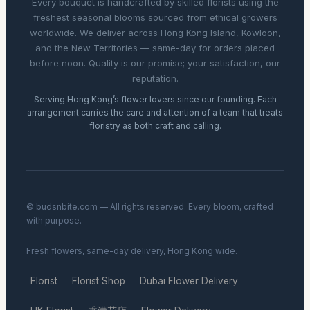
Every bouquet is handcrafted by skilled florists using the
freshest seasonal blooms sourced from ethical growers
worldwide. We deliver across Hong Kong Island, Kowloon,
and the New Territories — same-day for orders placed
before noon. Quality is our promise; your satisfaction, our
reputation.
Serving Hong Kong’s flower lovers since our founding. Each
arrangement carries the care and attention of a team that treats
floristry as both craft and calling.
© budsnbite.com — All rights reserved. Every bloom, crafted
with purpose.
Fresh flowers, same-day delivery, Hong Kong wide.
Florist
Florist Shop
Dubai Flower Delivery
·
·
·