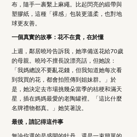
布，隨手一裹繫上麻繩。比起閃亮的緞帶與
塑膠紙，這種「裸感」包裝更溫柔，也對地
球更友善。
一個真實的故事：花不在貴，在於懂
上週，鄰居曉玲告訴我，她準備送花給70歲
的母親。曉玲不擅長說漂亮話，但她說：
「我媽總說不要亂花錢，但我知道她每次看
到我買的花，都會拍照傳到姐妹群。」於
是，她決定去市場挑幾朵當季的桔梗和滿天
星，插在媽媽最愛的老陶罐裡。「這比什麼
名牌禮物都真。」她笑著說。
最後，請記得這件事
無論你選的是盛開的牡丹，還是一束簡單的