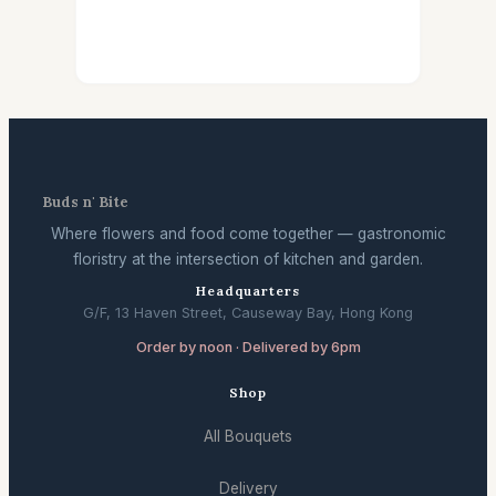
Buds n' Bite
Where flowers and food come together — gastronomic
floristry at the intersection of kitchen and garden.
Headquarters
G/F, 13 Haven Street, Causeway Bay, Hong Kong
Order by noon · Delivered by 6pm
Shop
All Bouquets
Delivery