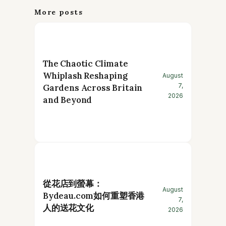
More posts
The Chaotic Climate
Whiplash Reshaping
August
7,
Gardens Across Britain
2026
and Beyond
從花店到螢幕：
August
Bydeau.com如何重塑香港
7,
人的送花文化
2026