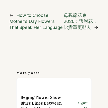
←
How to Choose
母親節花束
Mother’s Day Flowers
2026：選對花，
That Speak Her Language
比貴重更動人
→
More posts
Beijing Flower Show
Blurs Lines Between
August
10,