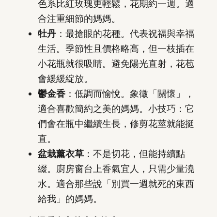
色系比紅玫瑰更輕鬆，花期約一週。適
合注重細節的媽媽。
牡丹
：最搶眼的花種。代表祝福與幸福
生活。季節性且價格略高，但一枝插在
小花瓶就很吸睛。避免陽光直射，花苞
會緩緩綻放。
鬱金香
：低調而愉悅。象徵「關懷」，
適合喜歡簡約之美的媽媽。小技巧：它
們會在瓶中繼續生長，修剪花莖就能挺
直。
盆栽薰衣草
：不是切花，但能持續點
綴。廚房窗台上香氣宜人，只需少量澆
水。適合那些說「別買一週就死的東西
給我」的媽媽。