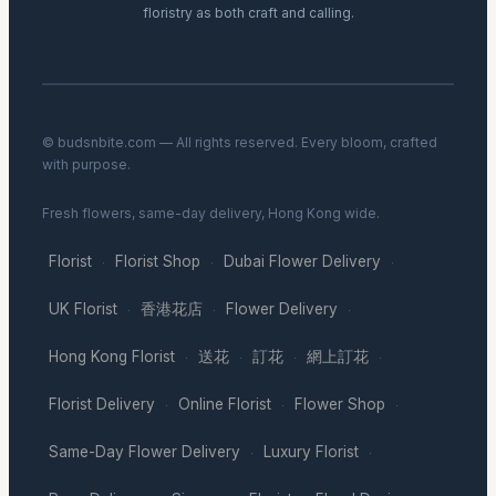
floristry as both craft and calling.
© budsnbite.com — All rights reserved. Every bloom, crafted
with purpose.
Fresh flowers, same-day delivery, Hong Kong wide.
Florist
Florist Shop
Dubai Flower Delivery
·
·
·
UK Florist
香港花店
Flower Delivery
·
·
·
Hong Kong Florist
送花
訂花
網上訂花
·
·
·
·
Florist Delivery
Online Florist
Flower Shop
·
·
·
Same-Day Flower Delivery
Luxury Florist
·
·