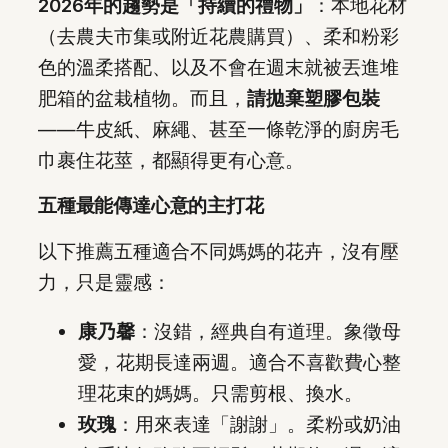
2026年的趨勢是「持續的禮物」
：本地花材
（去農夫市集或附近花農購買）、柔和粉彩
色的溫柔搭配、以及不會在週末就被丟進堆
肥箱的盆栽植物。而且，
請拋棄塑膠包裝
——牛皮紙、麻繩、甚至一條乾淨的廚房毛
巾裹住花莖，都顯得更有心意。
五種最能傳達心意的主打花
以下推薦五種適合不同媽媽的花卉，沒有壓
力，只是靈感：
康乃馨
：沒錯，經典自有道理。象徵母
愛，花期長達兩週。適合不喜歡費心整
理花束的媽媽。只需剪根、換水。
玫瑰
：用來表達「謝謝」。柔粉或奶油