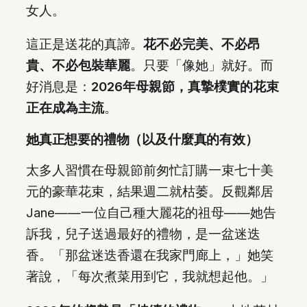
女人。
這正是送花的真諦。
花不必完美、不必昂
貴、不必包裝華麗
。只要「像她」就好。而
好消息是：
2026年母親節，真摯樸實的花束
正在成為主流
。
她真正想要的禮物（以及什麼真的有效）
太多人習慣在母親節前匆忙訂購一束七十美
元的豪華花束，結果週二就枯萎。反觀鄰居
Jane——一位自己種大麗花的祖母——她告
訴我，兒子送過最好的禮物，是一盆迷迭
香。「那盆迷迭香還在我家門廊上，」她笑
著說，「每次煮菜用到它，我就想起他。」