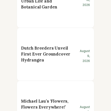
Urban Life and
2026
Botanical Garden
Dutch Breeders Unveil
August
First Ever Groundcover
9,
Hydrangea
2026
Michael Lau’s ‘Flowers,
Flowers Everywhere!’
August