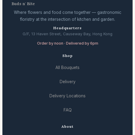
Buds n' Bite
Where flowers and food come together — gastronomic
floristry at the intersection of kitchen and garden.
Headquarters
G/F, 13 Haven Street, Causeway Bay, Hong Kong
Order by noon · Delivered by 6pm
Shop
All Bouquets
Delivery
Delivery Locations
FAQ
About