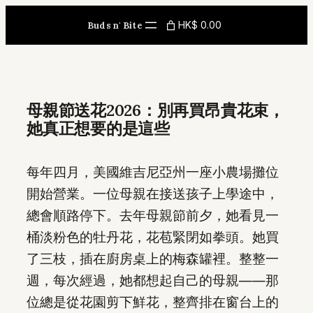
Skip
HK$ 0.00
Buds n' Bite
to
content
母親節送花2026：別再買昂貴花束，
她真正想要的是這些
每年四月，美國維吉尼亞州一座小農場攤位
開始營業。一位母親在接送孩子上學途中，
總會順路停下。去年母親節前夕，她看見一
桶淡粉色的牡丹花，花苞緊閉如拳頭。她買
了三枝，插在廚房桌上的梅森罐裡。整整一
週，每次經過，她都想起自己的母親——那
位總是從花園剪下鮮花，整齊排在窗台上的