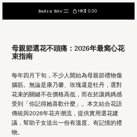
Skip
HK$ 0.00
Buds n' Bite
to
content
母親節選花不頭痛：2026年最窩心花
束指南
每年四月下旬，不少人開始為母親節禮物傷
腦筋。無論是康乃馨、玫瑰還是牡丹，選對
花束的關鍵不在價格高低，而在於讓媽媽感
受到「你記得她喜歡什麼」。本文結合花語
傳統與2026年花卉潮流，提供實用選花建
議，幫助子女送出一份有溫度、有記憶的禮
物。