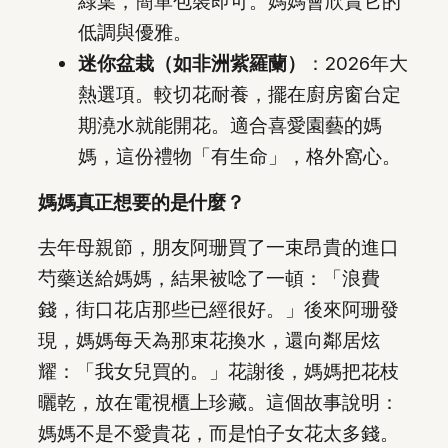
綠葉，簡單包裝即可。媽媽會欣賞它的
低調與優雅。
迷你盆栽（如非洲紫羅蘭）
：2026年大
熱選項。較切花耐養，擺在廚房窗台定
期澆水就能開花。適合喜愛園藝的媽
媽，這份禮物「有生命」，格外窩心。
媽媽真正想要的是什麼？
去年母親節，朋友阿珊買了一束昂貴的進口
芍藥送給媽媽，結果被唸了一頓：「浪費
錢，街口花店那些已經很好。」後來阿珊發
現，媽媽每天為那束花換水，還向鄰居炫
耀：「我女兒買的。」花謝後，媽媽把花枝
曬乾，放在電視櫃上珍藏。這個故事說明：
媽媽不是不愛貴花，而是怕子女花太多錢。