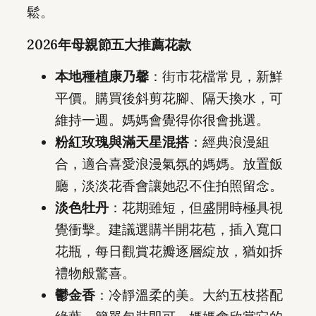
鬆。
2026年母親節五大推薦花款
本地種植康乃馨
：街市花檔常見，新鮮
平價。購買後斜剪花腳、隔天換水，可
維持一週。媽媽會覺得你很會挑選。
粉紅玫瑰與滿天星混搭
：經典浪漫組
合，適合喜愛浪漫氣氛的媽媽。放置飯
廳，淡淡花香會讓她忍不住拍照留念。
淡色牡丹
：花期雖短，但盛開時極具視
覺衝擊。建議選購半開花苞，插入寬口
花瓶，每日觀賞花瓣逐層綻放，猶如拆
禮物般驚喜。
鬱金香
：冷靜溫柔的美。大約五枝搭配