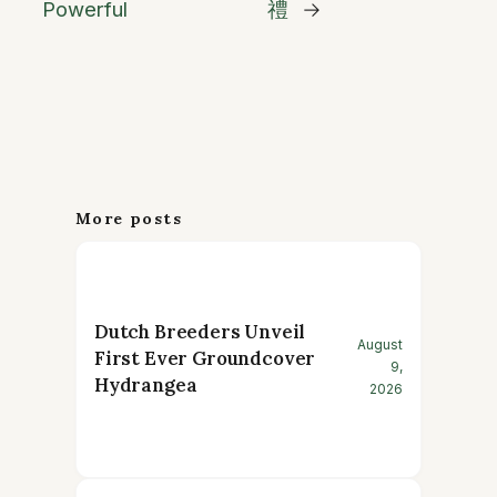
Powerful
禮
→
More posts
Dutch Breeders Unveil
August
First Ever Groundcover
9,
Hydrangea
2026