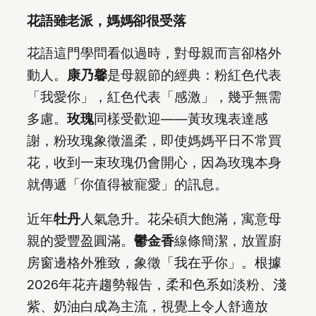
花語雖老派，媽媽卻很受落
花語這門學問看似過時，對母親而言卻格外
動人。
康乃馨
是母親節的經典：粉紅色代表
「我愛你」，紅色代表「感激」，幾乎無需
多慮。
玫瑰
同樣受歡迎——黃玫瑰表達感
謝，粉玫瑰象徵溫柔，即使媽媽平日不常買
花，收到一束玫瑰仍會開心，因為玫瑰本身
就傳遞「你值得被寵愛」的訊息。
近年
牡丹
人氣急升。花朵碩大飽滿，寓意母
親的愛豐盈圓滿。
鬱金香
線條簡潔，放置廚
房窗邊格外雅致，象徵「我在乎你」。根據
2026年花卉趨勢報告，柔和色系如淡粉、淺
紫、奶油白成為主流，視覺上令人舒適放