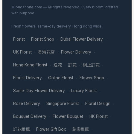
© budsnbite.com — All rights reserved. Every bloom, crafted
with purpose.
Fresh flowers, same-day delivery, Hong Kong wide.
Florist
Florist Shop
Dubai Flower Delivery
·
·
·
UK Florist
香港花店
Flower Delivery
·
·
·
Hong Kong Florist
送花
訂花
網上訂花
·
·
·
·
Florist Delivery
Online Florist
Flower Shop
·
·
·
Same-Day Flower Delivery
Luxury Florist
·
·
Rose Delivery
Singapore Florist
Floral Design
·
·
·
Bouquet Delivery
Flower Bouquet
HK Florist
·
·
·
訂花推薦
Flower Gift Box
花店推薦
·
·
·