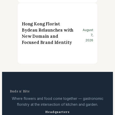
Hong Kong Florist
Bydeau Relaunches with
August
7,
New Domain and
2026
Focused Brand Identity
Buds n' Bite
Where flowers and food come together — gastronomic
floristry at the intersection of kitchen and garden.
Headquarters