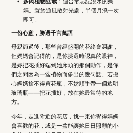
多肉植物盆栽
：適合常忘記澆水的媽
媽。置於通風散射光處，半個月澆一次
即可。
一份心意，勝過千言萬語
母親節過後，那些曾經盛開的花終會凋謝，
但媽媽會記得的，是你挑選時認真的眼神，
是妳把花插好端到她床頭的那個動作，是你
們之間因為一盆植物而多出的幾句話。若擔
心媽媽捨不得買花瓶，不妨順手帶一個透明
玻璃瓶——把花插好，放在她最常待的地
方。
今年，走進附近的花店，挑一束你覺得媽媽
會喜歡的花，或是一盆能讓她日日照顧的小