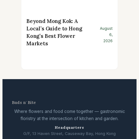
Beyond Mong Kok: A
Local’s Guide to Hong
August
6,
Kong’s Best Flower
2026
Markets
Buds n' Bite
Where flowers and food come together — gastronomic
floristry at the intersection of kitchen and garden.
Headquarters
G/F, 13 Haven Street, Causeway Bay, Hong Kong