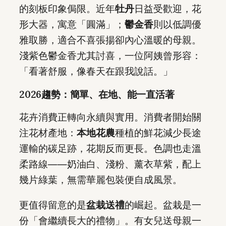
的刻板印象侷限。近年
牡丹
日益受歡迎，花
形大器，寓意「圓滿」；
鬱金香
則以低調優
雅取勝，適合不喜張揚卻內心溫暖的母親。
淺紫色鬱金香尤其討喜，一位阿姨曾形容：
「看著舒服，像春天在跟我說話。」
2026趨勢：簡單、在地、能一直活著
花卉消費正轉向永續與實用。消費者開始關
注花材產地：
本地花農
種植的鮮花減少長途
運輸的碳足跡，花期反而更長。色調也走溫
柔路線——奶油白、淺粉、薰衣草紫，配上
幾片綠葉，無需華麗包裝便自成風景。
更值得留意的是
盆栽送禮
的崛起。盆栽是一
份「會繼續長大的禮物」。有女兒送母親一