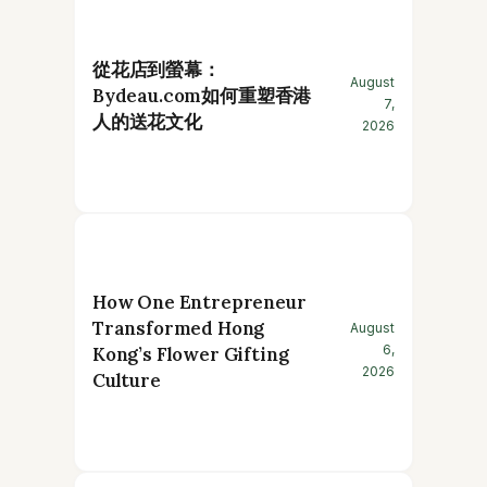
從花店到螢幕：
August
Bydeau.com如何重塑香港
7,
人的送花文化
2026
How One Entrepreneur
Transformed Hong
August
6,
Kong’s Flower Gifting
2026
Culture