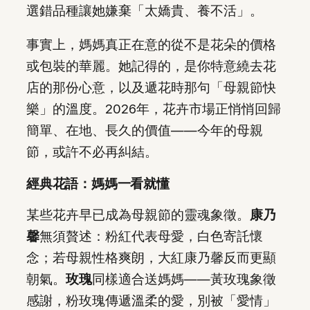
選錯品種讓她嫌棄「太嬌貴、養不活」。
事實上，媽媽真正在意的從不是花朵的價格
或包裝的華麗。她記得的，是你特意繞去花
店的那份心意，以及遞花時那句「母親節快
樂」的溫度。2026年，花卉市場正悄悄回歸
簡單、在地、長久的價值——今年的母親
節，或許不必再糾結。
經典花語：媽媽一看就懂
某些花卉早已成為母親節的靈魂象徵。
康乃
馨
無須贅述：粉紅代表母愛，白色寄託懷
念；若母親性格爽朗，大紅康乃馨反而更顯
朝氣。
玫瑰
同樣適合送媽媽——黃玫瑰象徵
感謝，粉玫瑰傳遞溫柔的愛，別被「愛情」