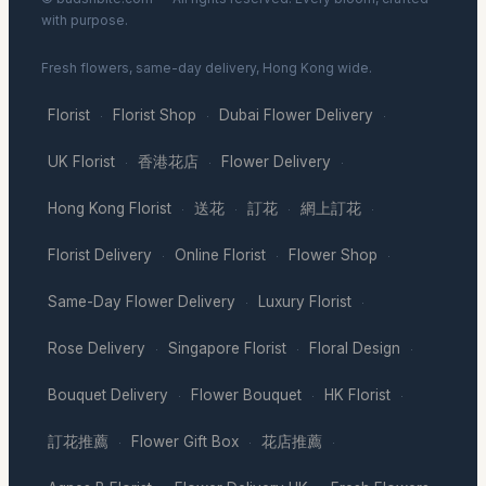
with purpose.
Fresh flowers, same-day delivery, Hong Kong wide.
Florist
Florist Shop
Dubai Flower Delivery
·
·
·
UK Florist
香港花店
Flower Delivery
·
·
·
Hong Kong Florist
送花
訂花
網上訂花
·
·
·
·
Florist Delivery
Online Florist
Flower Shop
·
·
·
Same-Day Flower Delivery
Luxury Florist
·
·
Rose Delivery
Singapore Florist
Floral Design
·
·
·
Bouquet Delivery
Flower Bouquet
HK Florist
·
·
·
訂花推薦
Flower Gift Box
花店推薦
·
·
·