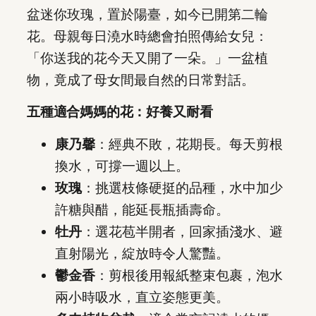
盆迷你玫瑰，置於陽臺，如今已開第二輪
花。母親每日澆水時總會拍照傳給女兒：
「你送我的花今天又開了一朵。」一盆植
物，竟成了母女間最自然的日常對話。
五種適合媽媽的花：好養又耐看
康乃馨
：經典不敗，花期長。每天剪根
換水，可撐一週以上。
玫瑰
：挑選枝條硬挺的品種，水中加少
許糖與醋，能延長瓶插壽命。
牡丹
：選花苞半開者，回家插淺水、避
直射陽光，綻放時令人驚豔。
鬱金香
：剪根後用報紙整束包裹，泡水
兩小時吸水，直立姿態更美。