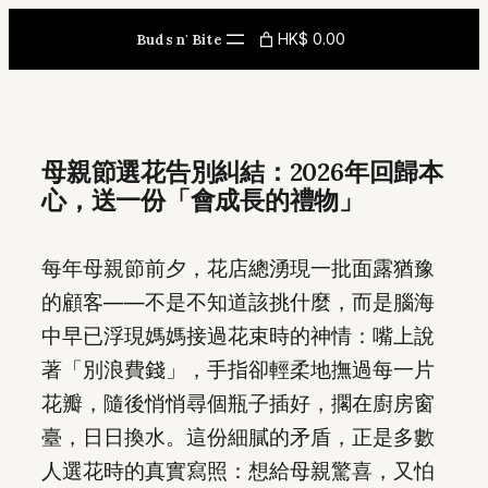
Skip
HK$ 0.00
Buds n' Bite
to
content
母親節選花告別糾結：2026年回歸本
心，送一份「會成長的禮物」
每年母親節前夕，花店總湧現一批面露猶豫
的顧客——不是不知道該挑什麼，而是腦海
中早已浮現媽媽接過花束時的神情：嘴上說
著「別浪費錢」，手指卻輕柔地撫過每一片
花瓣，隨後悄悄尋個瓶子插好，擱在廚房窗
臺，日日換水。這份細膩的矛盾，正是多數
人選花時的真實寫照：想給母親驚喜，又怕