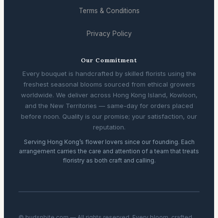
Terms & Conditions
Privacy Policy
Our Commitment
Every bouquet is handcrafted by skilled florists using the
freshest seasonal blooms sourced from ethical growers
worldwide. We deliver across Hong Kong Island, Kowloon,
and the New Territories — same-day for orders placed
before noon. Quality is our promise; your satisfaction, our
reputation.
Serving Hong Kong’s flower lovers since our founding. Each
arrangement carries the care and attention of a team that treats
floristry as both craft and calling.
© budsnbite.com — All rights reserved. Every bloom, crafted