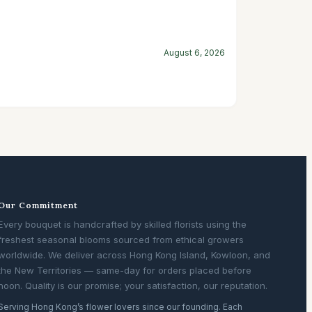
August 6, 2026
Our Commitment
Every bouquet is handcrafted by skilled florists using the
freshest seasonal blooms sourced from ethical growers
worldwide. We deliver across Hong Kong Island, Kowloon, and
the New Territories — same-day for orders placed before
noon. Quality is our promise; your satisfaction, our reputation.
Serving Hong Kong’s flower lovers since our founding. Each