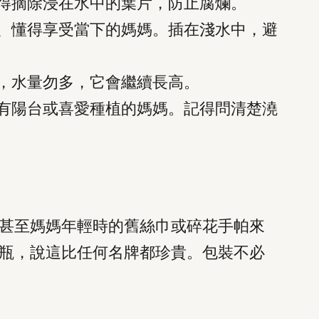
得摘除浸在水中的葉片，防止腐爛。
、懂得享受當下的媽媽。插在淺水中，避
，水量勿多，它會繼續長高。
有陽台或喜愛種植的媽媽。記得問清楚澆
甚至媽媽年輕時的舊絲巾或碎花手帕來
瓶，說這比任何名牌都珍貴。包裝不必