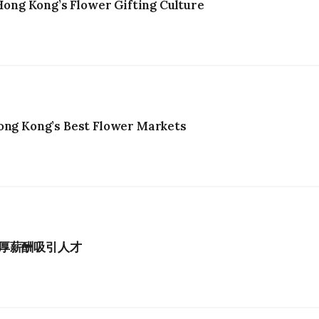
ng Kong’s Flower Gifting Culture
ong Kong’s Best Flower Markets
厚薪酬吸引人才