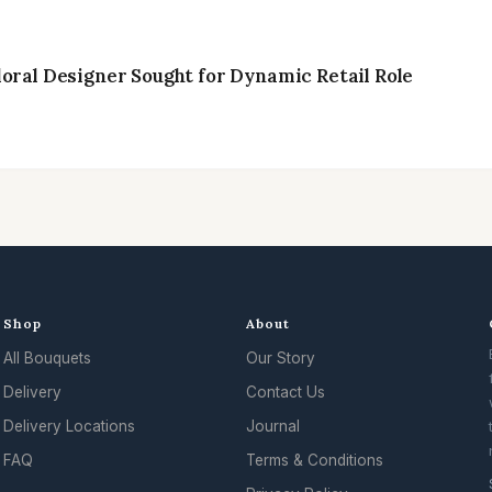
loral Designer Sought for Dynamic Retail Role
Shop
About
All Bouquets
Our Story
Delivery
Contact Us
Delivery Locations
Journal
FAQ
Terms & Conditions