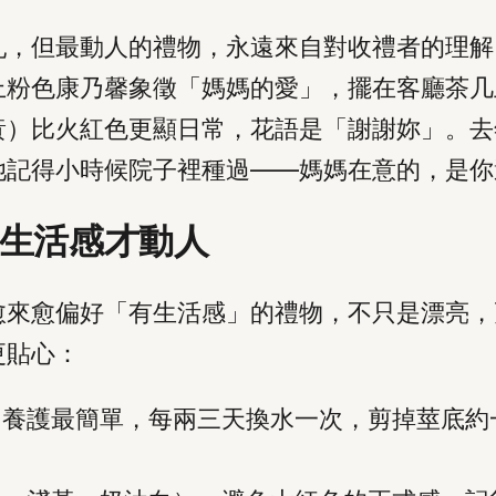
亂，但最動人的禮物，永遠來自對收禮者的理解
上粉色康乃馨象徵「媽媽的愛」，擺在客廳茶几
黃）比火紅色更顯日常，花語是「謝謝妳」。去
她記得小時候院子裡種過——媽媽在意的，是你
有生活感才動人
愈來愈偏好「有生活感」的禮物，不只是漂亮，
更貼心：
。養護最簡單，每兩三天換水一次，剪掉莖底約