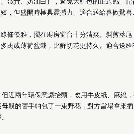
粉、淺黃、奶油白），避免大紅色的正式感。記
稍短，但盛開時極具震撼力。適合送給喜歡驚喜
。線條優雅，擺在廚房窗台十分清爽。斜剪莖尾
、多肉或薄荷盆栽，比鮮切花更持久。適合送給
，但近兩年環保意識抬頭，改用牛皮紙、麻繩，
用母親的舊手帕包了一束野花，對方當場拿來插
懂。