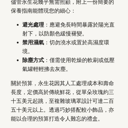
儘管永生花幾乎無需照顧，附上一份簡要的
保養指南能體現您的細心：
避光處理
：應避免長時間暴露於陽光直
射下，以防顏色緩慢褪變。
禁用濕氣
：切勿澆水或置於高濕度環
境。
除塵方式
：僅需使用乾燥的軟刷或低壓
氣罐輕輕拂去灰塵。
關於預算，永生花因其人工處理成本和壽命
長度，定價高於傳統鮮花，從單朵玫瑰約三
十五美元起跳，至複雜玻璃罩設計可達二百
五十美元以上。透過巧妙搭配較小飾品，亦
能以合理的預算打造令人難忘的禮盒。