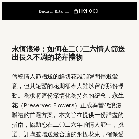
Skip
HK$ 0.00
Buds n' Bite
to
content
永恆浪漫：如何在二〇二六情人節送
出長久不凋的花卉禮物
傳統情人節贈送的鮮切花雖能瞬間傳遞愛
意，但其短暫的花期卻令人難以留存那份悸
動。為求將這份深情化為持久的紀念，
永生
花
（Preserved Flowers）正成為當代浪漫
贈禮的首選方案。本文旨在提供一份詳盡的
指南，協助您在二〇二六年的情人節中，挑
選、訂購並贈送最合適的永恆花束，確保愛