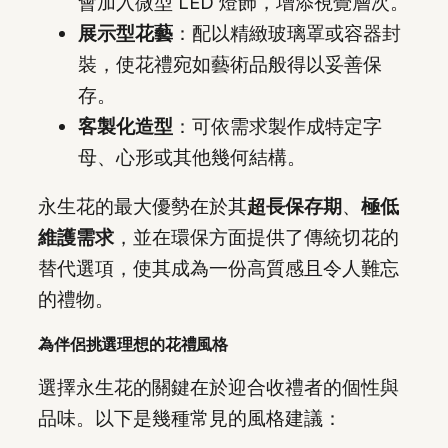
會加入微型 LED 燈飾，增添視覺層次。
展示型花藝
：配以精緻玻璃罩或容器封
裝，使花禮宛如藝術品般得以妥善保
存。
客製化造型
：可依需求製作成特定字
母、心形或其他幾何結構。
永生花的最大優勢在於其
超長保存期
、
極低
維護需求
，並在環保方面提供了傳統切花的
替代選項，使其成為一份高質感且令人難忘
的禮物。
為伴侶挑選理想的花禮風格
選擇永生花的關鍵在於迎合收禮者的個性與
品味。以下是幾種常見的風格建議：