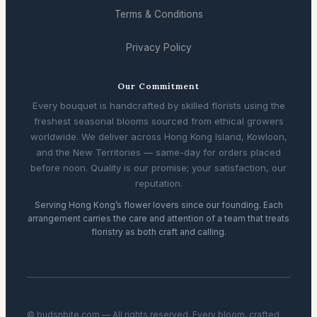
Terms & Conditions
Privacy Policy
Our Commitment
Every bouquet is handcrafted by skilled florists using the
freshest seasonal blooms sourced from ethical growers
worldwide. We deliver across Hong Kong Island, Kowloon,
and the New Territories — same-day for orders placed
before noon. Quality is our promise; your satisfaction, our
reputation.
Serving Hong Kong’s flower lovers since our founding. Each
arrangement carries the care and attention of a team that treats
floristry as both craft and calling.
© budsnbite.com — All rights reserved. Every bloom, crafted