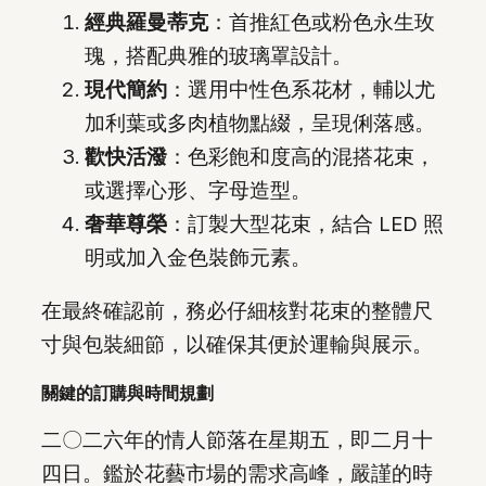
經典羅曼蒂克
：首推紅色或粉色永生玫
瑰，搭配典雅的玻璃罩設計。
現代簡約
：選用中性色系花材，輔以尤
加利葉或多肉植物點綴，呈現俐落感。
歡快活潑
：色彩飽和度高的混搭花束，
或選擇心形、字母造型。
奢華尊榮
：訂製大型花束，結合 LED 照
明或加入金色裝飾元素。
在最終確認前，務必仔細核對花束的整體尺
寸與包裝細節，以確保其便於運輸與展示。
關鍵的訂購與時間規劃
二〇二六年的情人節落在星期五，即二月十
四日。鑑於花藝市場的需求高峰，嚴謹的時