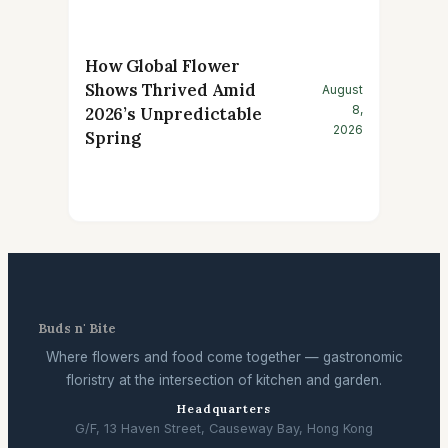
How Global Flower
Shows Thrived Amid
August
8,
2026’s Unpredictable
2026
Spring
Buds n' Bite
Where flowers and food come together — gastronomic
floristry at the intersection of kitchen and garden.
Headquarters
G/F, 13 Haven Street, Causeway Bay, Hong Kong