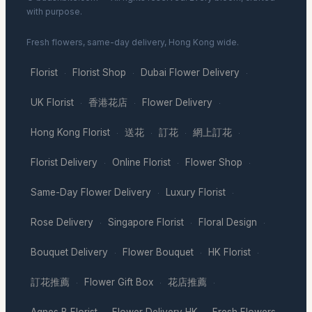
with purpose.
Fresh flowers, same-day delivery, Hong Kong wide.
Florist
Florist Shop
Dubai Flower Delivery
·
·
·
UK Florist
香港花店
Flower Delivery
·
·
·
Hong Kong Florist
送花
訂花
網上訂花
·
·
·
·
Florist Delivery
Online Florist
Flower Shop
·
·
·
Same-Day Flower Delivery
Luxury Florist
·
·
Rose Delivery
Singapore Florist
Floral Design
·
·
·
Bouquet Delivery
Flower Bouquet
HK Florist
·
·
·
訂花推薦
Flower Gift Box
花店推薦
·
·
·