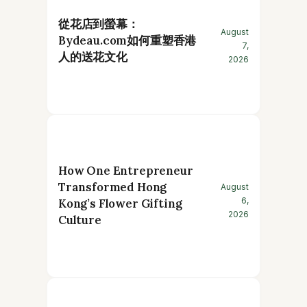
從花店到螢幕：
August
Bydeau.com如何重塑香港
7,
人的送花文化
2026
How One Entrepreneur
Transformed Hong
August
6,
Kong’s Flower Gifting
2026
Culture