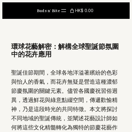
Skip
HK$ 0.00
Buds n' Bite
to
content
環球花藝解密：解構全球聖誕節氛圍
中的花卉應用
聖誕佳節期間，全球各地洋溢著繽紛的色彩
與怡人的香氣，而花卉無疑是營造這種濃郁
節慶氛圍的關鍵元素。儘管各國慶祝習俗迥
異，透過鮮花與綠意點綴空間，傳遞歡愉精
神，乃是這段時光的共同特徵。本文將探討
不同地域的聖誕傳統，並闡述花藝設計師如
何將這些文化精髓轉化為獨特的節慶花藝作