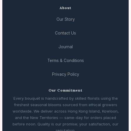
About
Our Story
Contact Us
Journal
Terms & Conditions
Privacy Policy
Our Commitment
Every bouquet is handcrafted by skilled florists using the
freshest seasonal blooms sourced from ethical growers
worldwide. We deliver across Hong Kong Island, Kowloon,
and the New Territories — same-day for orders placed
before noon. Quality is our promise; your satisfaction, our
reputation.