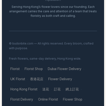
Serving Hong Kong’s flower lovers since our founding. Each
arrangement carries the care and attention of a team that treats
floristry as both craft and calling.
© budsnbite.com — All rights reserved. Every bloom, crafted
with purpose.
Fresh flowers, same-day delivery, Hong Kong wide.
Florist
Florist Shop
Dubai Flower Delivery
·
·
·
UK Florist
香港花店
Flower Delivery
·
·
·
Hong Kong Florist
送花
訂花
網上訂花
·
·
·
·
Florist Delivery
Online Florist
Flower Shop
·
·
·