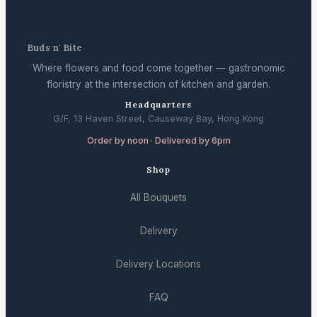
Buds n' Bite
Where flowers and food come together — gastronomic
floristry at the intersection of kitchen and garden.
Headquarters
G/F, 13 Haven Street, Causeway Bay, Hong Kong
Order by noon · Delivered by 6pm
Shop
All Bouquets
Delivery
Delivery Locations
FAQ