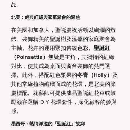
品。
北美：經典紅綠與家庭聚會的聚焦
在美國和加拿大，聖誕慶祝活動以絢爛的燈
飾、裝飾精美的聖誕樹及溫馨的家庭聚會為
主軸。花卉的運用緊扣傳統色彩。
聖誕紅
（Poinsettia）
無疑是主角，其獨特的紅綠
對比，使其成為桌面與窗台裝飾的熱門選
擇。此外，搭配紅色漿果的
冬青（Holly）
及
其他常綠植物編織而成的花環，是北美的節
慶標配。花藝師可提供成品聖誕紅花束或鼓
勵顧客選購 DIY 花環套件，深化顧客的參與
感。
墨西哥：熱情洋溢的「聖誕紅」故鄉