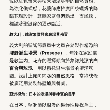
佐以紅色漿果與松果增添冬季的自然質感。
為強化儀式感，花藝師應推廣四枝蠟燭的降
臨花環設計，鼓勵家庭每週點燃一支蠟燭，
標誌著聖誕節的逐步臨近。
義大利：純潔象徵與家庭場景佈置
義大利的聖誕節慶重中之重在於製作精緻的
耶穌誕生場景（Presepe）
，無論在家庭還
是教堂內。花卉的選擇傾向於象徵純潔的
白
百合與玫瑰
，用以襯托誕生場景的聖潔氛
圍。設計上傾向簡潔的自然風格，常綠枝條
被廣泛用於裝飾壁爐與餐桌。
亞洲視角：日本的浪漫與菲律賓的長季
在
日本
，聖誕節以浪漫的裝飾性慶祝為主，