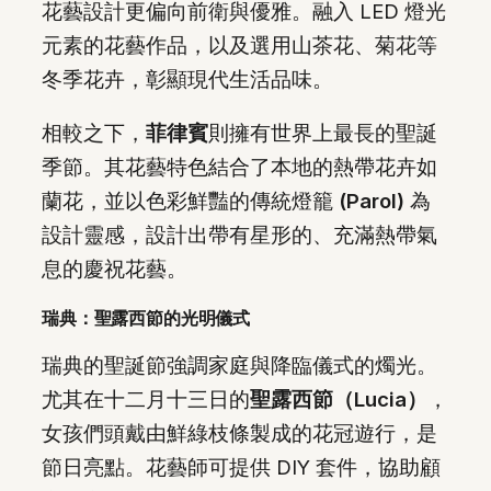
花藝設計更偏向前衛與優雅。融入 LED 燈光
元素的花藝作品，以及選用山茶花、菊花等
冬季花卉，彰顯現代生活品味。
相較之下，
菲律賓
則擁有世界上最長的聖誕
季節。其花藝特色結合了本地的熱帶花卉如
蘭花，並以色彩鮮豔的傳統燈籠
(Parol)
為
設計靈感，設計出帶有星形的、充滿熱帶氣
息的慶祝花藝。
瑞典：聖露西節的光明儀式
瑞典的聖誕節強調家庭與降臨儀式的燭光。
尤其在十二月十三日的
聖露西節（Lucia）
，
女孩們頭戴由鮮綠枝條製成的花冠遊行，是
節日亮點。花藝師可提供 DIY 套件，協助顧