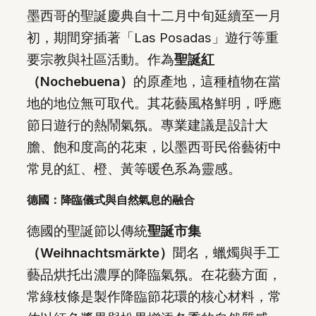
墨西哥的聖誕慶典自十二月中旬延續至一月
初，期間穿插著「Las Posadas」遊行等重
要宗教與社區活動。作為
聖誕紅
（Nochebuena）
的原產地，這種植物在當
地的地位無可取代。其花藝風格鮮明，呼應
節日遊行的熱鬧氣氛。專業建議是設計大
膽、飽和度高的花束，以墨西哥民俗藝術中
常見的紅、橙、黃等暖色系為靈感。
德國：降臨儀式與自然氣息的融合
德國的聖誕節以傳統
聖誕市集
（Weihnachtsmärkte）
聞名，蠟燭與手工
藝品烘托出濃厚的降臨氣氛。在花藝方面，
常綠枝條是製作降臨節花環的核心材料，常