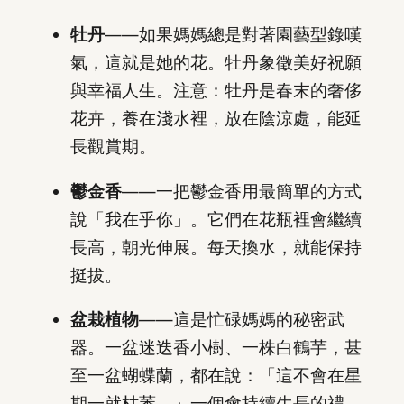
牡丹
——如果媽媽總是對著園藝型錄嘆
氣，這就是她的花。牡丹象徵美好祝願
與幸福人生。注意：牡丹是春末的奢侈
花卉，養在淺水裡，放在陰涼處，能延
長觀賞期。
鬱金香
——一把鬱金香用最簡單的方式
說「我在乎你」。它們在花瓶裡會繼續
長高，朝光伸展。每天換水，就能保持
挺拔。
盆栽植物
——這是忙碌媽媽的秘密武
器。一盆迷迭香小樹、一株白鶴芋，甚
至一盆蝴蝶蘭，都在說：「這不會在星
期一就枯萎。」一個會持續生長的禮