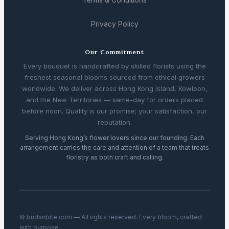
Privacy Policy
Our Commitment
Every bouquet is handcrafted by skilled florists using the
freshest seasonal blooms sourced from ethical growers
worldwide. We deliver across Hong Kong Island, Kowloon,
and the New Territories — same-day for orders placed
before noon. Quality is our promise; your satisfaction, our
reputation.
Serving Hong Kong’s flower lovers since our founding. Each
arrangement carries the care and attention of a team that treats
floristry as both craft and calling.
© budsnbite.com — All rights reserved. Every bloom, crafted
with purpose.