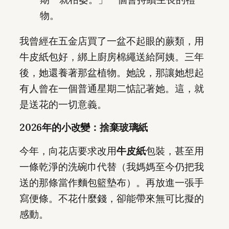
物。
我曾經在五金店買了一盆不起眼的蕨類，用
牛皮紙包好，綁上廚房棉繩送給阿姨。三年
後，她還養著那盆植物。她說，那讓她想起
有人曾在一個普通星期二惦記著她。這，就
是送花的一切意義。
2026年的小改變：捨棄玻璃紙
今年，向花店要求改用
牛皮紙
包裝，甚至用
一條乾淨的洗碗巾代替（我媽媽至今仍把我
送的那條當作麵包籃墊布）。再放進一張手
寫便條。不花什麼錢，卻能帶來無可比擬的
感動。