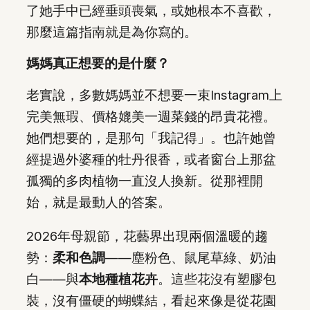
了她手中已經垂頭喪氣，或她根本不喜歡，
那麼這篇指南就是為你寫的。
媽媽真正想要的是什麼？
老實說，多數媽媽並不想要一束Instagram上
完美無瑕、價格媲美一週菜錢的昂貴花禮。
她們想要的，是那句「我記得」。也許她曾
經提過外婆種的牡丹很香，或者窗台上那盆
孤獨的多肉植物一直沒人換新。從那裡開
始，就是最動人的答案。
2026年母親節，花藝界出現兩個溫暖的趨
勢：
柔和色調
——塵粉色、鼠尾草綠、奶油
白——與
本地種植花卉
。這些花沒有塑膠包
裝，沒有僵硬的蝴蝶結，看起來像是從花園