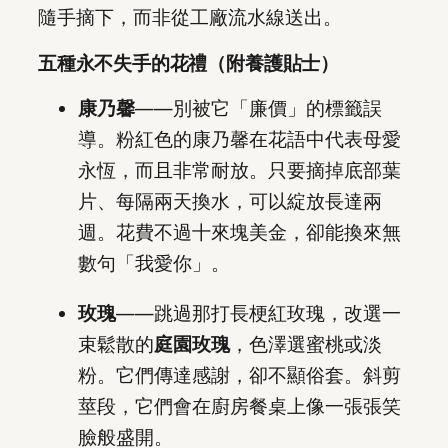
隨手摘下，而非從工廠流水線送出。
五種永不失手的花禮（附養護貼士）
康乃馨
——別被它「廉價」的標籤誤
導。粉紅色的康乃馨在花語中代表母愛
永恆，而且非常耐放。只要摘掉底部葉
片、每隔兩天換水，可以綻放長達兩
週。花費不過十來塊美金，卻能換來無
數句「我愛你」。
玫瑰
——跳過那打長梗紅玫瑰，改選一
束鬆散的
庭園玫瑰
，色澤選蜜桃或淡
粉。它們傳達感謝，卻不顯俗套。斜剪
莖段，它們會在廚房餐桌上像一張張笑
臉般盛開。