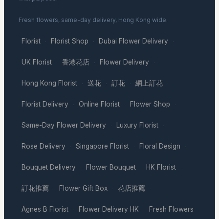
Fresh flowers, same-day delivery, Hong Kong wide.
Florist
Florist Shop
Dubai Flower Delivery
·
·
·
UK Florist
香港花店
Flower Delivery
·
·
·
Hong Kong Florist
送花
訂花
網上訂花
·
·
·
·
Florist Delivery
Online Florist
Flower Shop
·
·
·
Same-Day Flower Delivery
Luxury Florist
·
·
Rose Delivery
Singapore Florist
Floral Design
·
·
·
Bouquet Delivery
Flower Bouquet
HK Florist
·
·
·
訂花推薦
Flower Gift Box
花店推薦
·
·
·
Agnes B Florist
Flower Delivery HK
Fresh Flowers
·
·
·