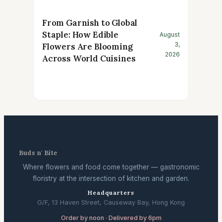
From Garnish to Global
Staple: How Edible
August
3,
Flowers Are Blooming
2026
Across World Cuisines
Buds n' Bite
Where flowers and food come together — gastronomic
floristry at the intersection of kitchen and garden.
Headquarters
G/F, 13 Haven Street, Causeway Bay, Hong Kong
Order by noon · Delivered by 6pm