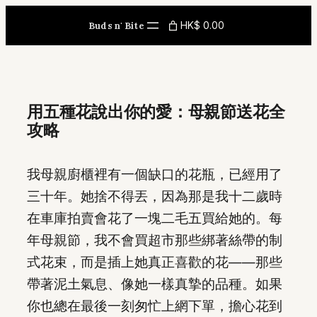
Skip
HK$ 0.00
Buds n' Bite
to
content
用五種花說出你的愛：母親節送花全
攻略
我母親廚櫃裡有一個缺口的花瓶，已經用了
三十年。她捨不得丟，因為那是我十二歲時
在車庫拍賣會花了一塊二毛五買給她的。每
年母親節，我不會買超市那些綁著絲帶的制
式花束，而是插上她真正喜歡的花——那些
帶著泥土氣息、像她一樣真摯的品種。如果
你也總在最後一刻匆忙上網下單，擔心花到