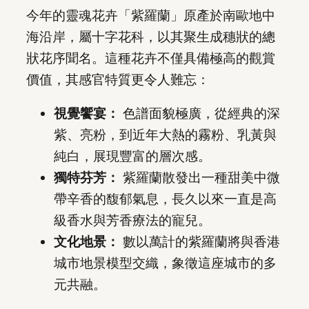
今年的靈魂花卉「紫羅蘭」原產於南歐地中
海沿岸，屬十字花科，以其聚生成穗狀的總
狀花序聞名。這種花卉不僅具備極高的觀賞
價值，其感官特質更令人難忘：
視覺饗宴：
色譜面貌極廣，從經典的深
紫、亮粉，到近年大熱的霧粉、乳黃與
純白，展現豐富的層次感。
獨特芬芳：
紫羅蘭散發出一種甜美中微
帶辛香的馥郁氣息，長久以來一直是高
級香水與芳香療法的寵兒。
文化地景：
數以萬計的紫羅蘭將與香港
城市地景模型交織，象徵這座城市的多
元共融。