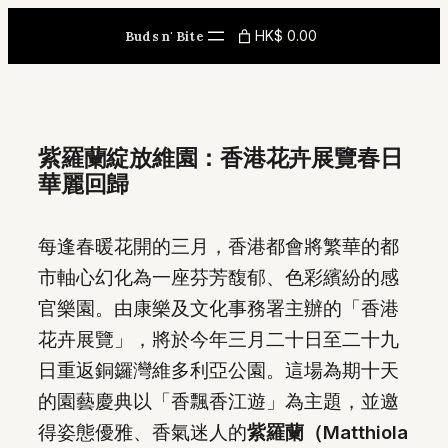
Skip
HK$ 0.00
Buds n' Bite
to
content
紫羅蘭綻放維園：香港花卉展覽春日
華麗回歸
每逢春暖花開的三月，香港都會將繁華的都
市軸心幻化為一座芬芳馥郁、色彩繽紛的感
官樂園。由康樂及文化事務署主辦的「香港
花卉展覽」，將於今年三月二十日至二十九
日重返銅鑼灣維多利亞公園。這場為期十天
的園藝慶典以「香飄香江遊」為主題，並邀
得姿態優雅、香氣迷人的
紫羅蘭（Matthiola