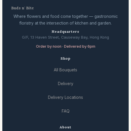
Buds n' Bite
Where flowers and food come together — gastronomic
floristry at the intersection of kitchen and garden.
Headquarters
G/F, 13 Haven Street, Causeway Bay, Hong Kong
Order by noon · Delivered by 6pm
Shop
All Bouquets
Delivery
Delivery Locations
FAQ
About