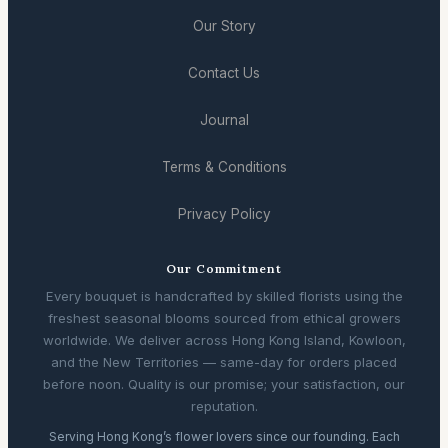
Our Story
Contact Us
Journal
Terms & Conditions
Privacy Policy
Our Commitment
Every bouquet is handcrafted by skilled florists using the
freshest seasonal blooms sourced from ethical growers
worldwide. We deliver across Hong Kong Island, Kowloon,
and the New Territories — same-day for orders placed
before noon. Quality is our promise; your satisfaction, our
reputation.
Serving Hong Kong’s flower lovers since our founding. Each