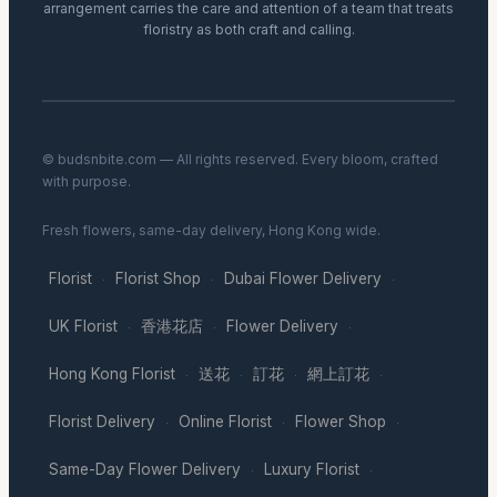
arrangement carries the care and attention of a team that treats
floristry as both craft and calling.
© budsnbite.com — All rights reserved. Every bloom, crafted
with purpose.
Fresh flowers, same-day delivery, Hong Kong wide.
Florist
Florist Shop
Dubai Flower Delivery
·
·
·
UK Florist
香港花店
Flower Delivery
·
·
·
Hong Kong Florist
送花
訂花
網上訂花
·
·
·
·
Florist Delivery
Online Florist
Flower Shop
·
·
·
Same-Day Flower Delivery
Luxury Florist
·
·