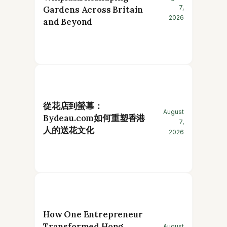
7,
Gardens Across Britain
2026
and Beyond
從花店到螢幕：
August
Bydeau.com如何重塑香港
7,
人的送花文化
2026
How One Entrepreneur
Transformed Hong
August