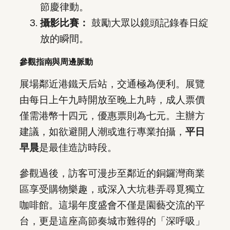
節慶律動。
攝影比賽：
鼓勵大眾以鏡頭記錄春日綻
放的瞬間。
參觀指南與周邊脈動
展場鄰近港鐵天后站，交通極為便利。展覽
由每日上午九時開放至晚上九時，成人票價
僅需港幣十四元，優惠票則為七元。主辦方
建議，如欲避開人潮或進行專業拍攝，
平日
早晨
是最佳造訪時段。
參觀過後，訪客可漫步至鄰近的銅鑼灣商業
區享受購物樂趣，或深入大坑巷弄尋覓獨立
咖啡館。這場年度盛會不僅是園藝交流的平
台，更是這座高節奏城市難得的「深呼吸」