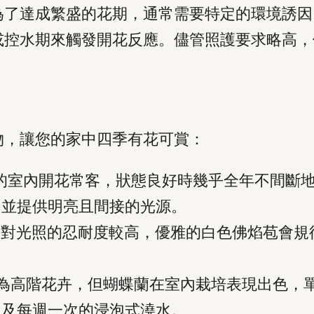
為了達成繁盛的花期，通常需要特定的環境誘因
或控水期來觸發開花反應。儘管照護要求略高，
物，讓您的家中四季有花可賞：
的室內開花常客，狀態良好時幾乎全年不間斷
，並提供明亮且間接的光源。
對光照的忍耐度較高，優雅的白色佛焰苞會規
為高階花卉，但蝴蝶蘭在室內栽培表現出色，
）及每週一次的浸泡式澆水。