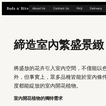
Skip
Buds n' Bite
About Us
Contact Us
FAQ
Delivery
to
content
締造室內繁盛景緻
將盛放的花卉引入室內空間，不僅能以
外，但事實上，眾多品種皆能於室內條
度都能綻放的室內開花植物。
室內開花植物的獨特需求