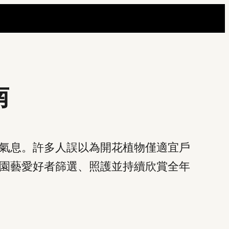
南
氣息。許多人誤以為開花植物僅適宜戶
園藝愛好者篩選、照護並持續欣賞全年