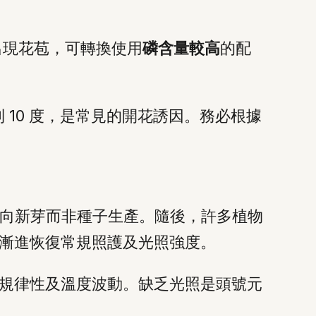
出現花苞，可轉換使用
磷含量較高
的配
 10 度，是常見的開花誘因。務必根據
向新芽而非種子生產。隨後，許多植物
漸進恢復常規照護及光照強度。
規律性及溫度波動。缺乏光照是頭號元