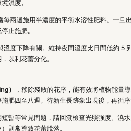
環境濕度。
議每兩週施用半濃度的平衡水溶性肥料。一旦
或停止施肥。
溫度下降有關。維持夜間溫度比日間低約 5 到
期，以利花蕾分化。
ing）
，移除殘敗的花序，能有效將植物能量導
停施肥四至八週。待新生長跡象出現後，再循序
期短暫等常見問題，請回溯檢查光照強度、澆水
位）則常導致花蕾脫落。