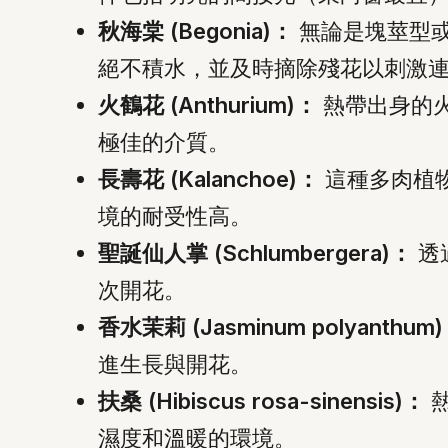
秋海棠 (Begonia)：
無論是塊莖型或
絕不積水，並及時摘除殘花以刺激
火鶴花 (Anthurium)：
熱帶出身的
極佳的介質。
長壽花 (Kalanchoe)：
這種多肉植
境的耐受性高。
聖誕仙人掌 (Schlumbergera)：
透
次開花。
香水茉莉 (Jasminum polyanthum
進生長與開花。
扶桑 (Hibiscus rosa-sinensis)：
熱
濕度和溫暖的環境。