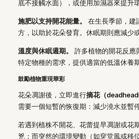
底不接觸水面），或使用加濕器來提升
施肥以支持開花能量。
在生長季節，建
方，以助於花朵發育。休眠期則應減少
溫度與休眠週期。
許多植物的開花反應與
特定物種的需求，提供適當的低溫休養
鼓勵植物重現華彩
花朵凋謝後，立即進行
摘花（deadhead
需要一個短暫的恢復期：減少澆水並暫
若遇到植株不開花、花蕾提早凋謝或花
兇；而突然的環境變動（如穿堂風或移