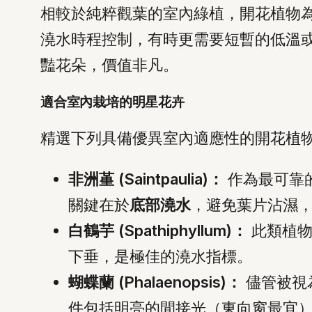
相較於純粹觀葉的室內綠植，開花植物
澆水時程控制，有時更需要短暫的低溫
豔花朵，價值非凡。
適合室內栽培的明星花卉
精選下列具備優異室內適應性的開花植
非洲堇 (Saintpaulia)：
作為最可靠
關鍵在於
底部澆水
，避免葉片沾濕
白鶴芋 (Spathiphyllum)：
此類植物
下垂，是極佳的澆水指標。
蝴蝶蘭 (Phalaenopsis)：
儘管被視
件包括明亮的間接光（東向窗最宜