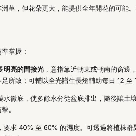
非洲堇，但花朵更大，能提供全年開花的可能。
精準掌握：
愛
明亮的間接光
，意指靠近朝東或朝南的窗邊
所致；可輔以全光譜生長燈輔助每日 12 至 1
澆水徹底，使多餘水分從盆底排出，隨後讓土
衝擊。
要求 40% 至 60% 的濕度。可透過將植