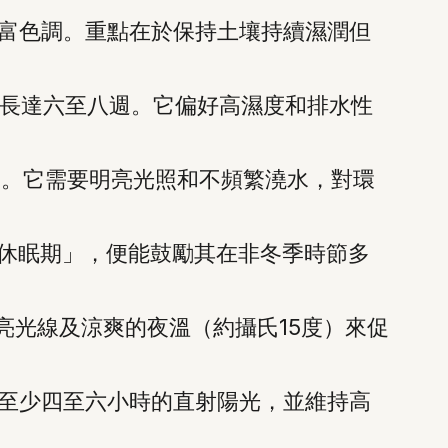
富色調。重點在於保持土壤持續濕潤但
長達六至八週。它偏好高濕度和排水性
。它需要明亮光照和不頻繁澆水，對環
「休眠期」，便能鼓勵其在非冬季時節多
亮光線及涼爽的夜溫（約攝氏15度）來促
至少四至六小時的直射陽光，並維持高