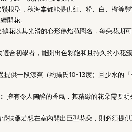
鬚根型，秋海棠都能提供紅、粉、白、橙等豐
連續開花。
火鶴花以其光滑的心形佛焰苞聞名，每朵花期可
物適合初學者，能開出色彩飽和且持久的小花簇
過提供一段涼爽（約攝氏10-13度）且少水的
)：
擁有令人陶醉的香氣，其精緻的花朵需要明
帶扶桑若想在室內開出巨型花朵，則必須提供