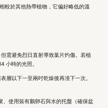
相較於其他熱帶植物，它偏好略低的溫
，但需避免烈日直射導致葉片灼傷。若植
4 小時的光照。
壤表層以下一至兩吋乾燥後再澆下一次。
株群聚、使用裝有鵝卵石與水的托盤（確保盆