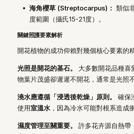
海角櫻草 (Streptocarpus)：
類似
度範圍（攝氏15-21度）。
關鍵照護要素解析
開花植物的成功仰賴對幾個核心要素的
光照是開花的基石。
大多數開花品種喜
物葉片茂盛卻遲遲不開花，通常是光照不足
澆水應遵循「浸透後乾燥」原則。
確保
使用
室溫水
，因為冷水可能對根系造成
濕度管理至關重要。
許多花卉源自熱帶，