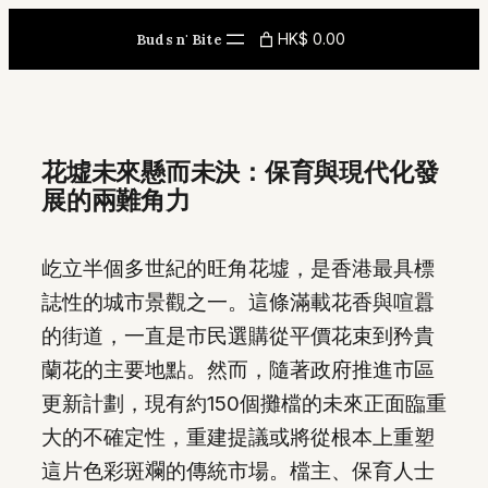
Skip
HK$ 0.00
Buds n' Bite
to
content
花墟未來懸而未決：保育與現代化發
展的兩難角力
屹立半個多世紀的旺角花墟，是香港最具標
誌性的城市景觀之一。這條滿載花香與喧囂
的街道，一直是市民選購從平價花束到矜貴
蘭花的主要地點。然而，隨著政府推進市區
更新計劃，現有約150個攤檔的未來正面臨重
大的不確定性，重建提議或將從根本上重塑
這片色彩斑斕的傳統市場。檔主、保育人士