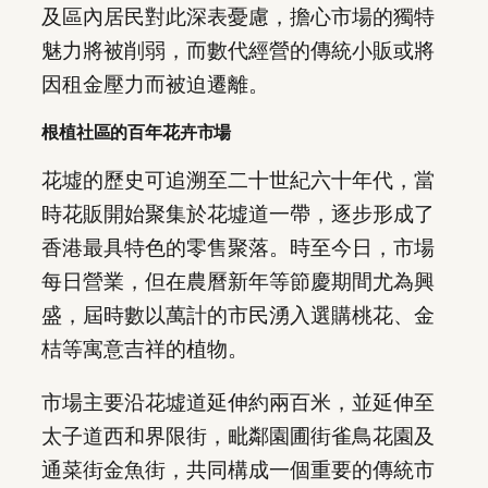
及區內居民對此深表憂慮，擔心市場的獨特
魅力將被削弱，而數代經營的傳統小販或將
因租金壓力而被迫遷離。
根植社區的百年花卉市場
花墟的歷史可追溯至二十世紀六十年代，當
時花販開始聚集於花墟道一帶，逐步形成了
香港最具特色的零售聚落。時至今日，市場
每日營業，但在農曆新年等節慶期間尤為興
盛，屆時數以萬計的市民湧入選購桃花、金
桔等寓意吉祥的植物。
市場主要沿花墟道延伸約兩百米，並延伸至
太子道西和界限街，毗鄰園圃街雀鳥花園及
通菜街金魚街，共同構成一個重要的傳統市