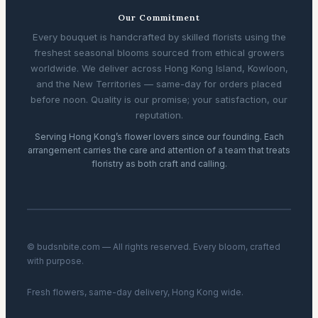
Our Commitment
Every bouquet is handcrafted by skilled florists using the
freshest seasonal blooms sourced from ethical growers
worldwide. We deliver across Hong Kong Island, Kowloon,
and the New Territories — same-day for orders placed
before noon. Quality is our promise; your satisfaction, our
reputation.
Serving Hong Kong’s flower lovers since our founding. Each
arrangement carries the care and attention of a team that treats
floristry as both craft and calling.
© budsnbite.com — All rights reserved. Every bloom, crafted
with purpose.
Fresh flowers, same-day delivery, Hong Kong wide.