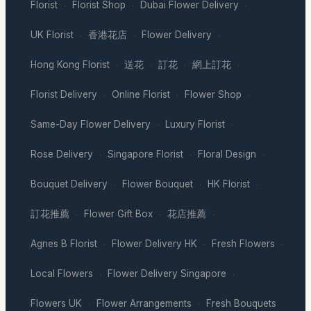
Florist
Florist Shop
Dubai Flower Delivery
·
·
·
UK Florist
香港花店
Flower Delivery
·
·
·
Hong Kong Florist
送花
訂花
網上訂花
·
·
·
·
Florist Delivery
Online Florist
Flower Shop
·
·
·
Same-Day Flower Delivery
Luxury Florist
·
·
Rose Delivery
Singapore Florist
Floral Design
·
·
·
Bouquet Delivery
Flower Bouquet
HK Florist
·
·
·
訂花推薦
Flower Gift Box
花店推薦
·
·
·
Agnes B Florist
Flower Delivery HK
Fresh Flowers
·
·
·
Local Flowers
Flower Delivery Singapore
·
·
Flowers UK
Flower Arrangements
Fresh Bouquets
·
·