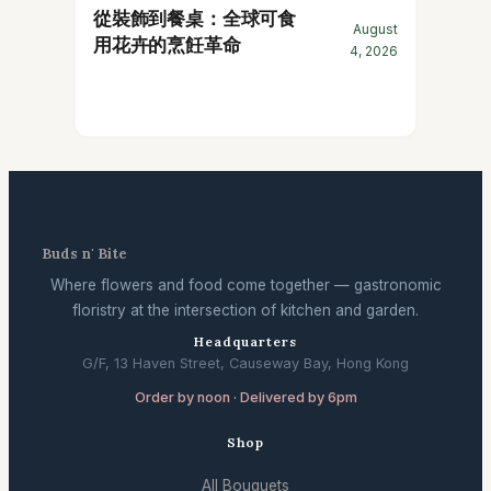
從裝飾到餐桌：全球可食
August
用花卉的烹飪革命
4, 2026
Buds n' Bite
Where flowers and food come together — gastronomic
floristry at the intersection of kitchen and garden.
Headquarters
G/F, 13 Haven Street, Causeway Bay, Hong Kong
Order by noon · Delivered by 6pm
Shop
All Bouquets