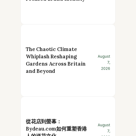
The Chaotic Climate
Whiplash Reshaping
August
7,
Gardens Across Britain
2026
and Beyond
從花店到螢幕：
August
Bydeau.com如何重塑香港
7,
人的送花文化