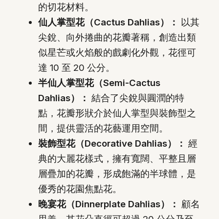
的切花材料。
仙人掌型花（Cactus Dahlias）：
以其
尖銳、向外捲曲的花瓣著稱，創造出類
似星芒或火焰般的戲劇化外觀，花徑可
達 10 至 20 公分。
半仙人掌型花（Semi-Cactus
Dahlias）：
結合了尖銳與圓潤的特
點，花瓣形狀介於仙人掌型與裝飾型之
間，提供靈活的花藝運用空間。
裝飾型花（Decorative Dahlias）：
經
典的大麗花樣式，擁有寬闊、平整且層
層疊加的花瓣，形成飽滿的半球體，是
優秀的花園焦點花。
晚宴花（Dinnerplate Dahlias）：
顧名