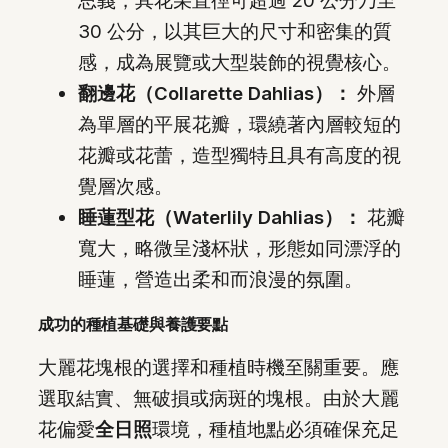
思義，其花朵直徑可超過 20 公分乃至
30 公分，以其巨大的尺寸和密集的質
感，成為展覽或大型裝飾的視覺核心。
翻邊花（Collarette Dahlias）：
外層
為單層的平展花瓣，環繞著內層較短的
花瓣或花蕾，造型獨特且具有高度的視
覺層次感。
睡蓮型花（Waterlily Dahlias）：
花瓣
寬大，略微呈淺杯狀，形態如同漂浮的
睡蓮，營造出柔和而浪漫的氛圍。
成功的種植基礎與養護要點
大麗花塊根的選擇和種植時機至關重要。應
選取結實、無破損或病斑的塊根。由於大麗
花偏愛
全日照
環境，種植地點必須確保充足