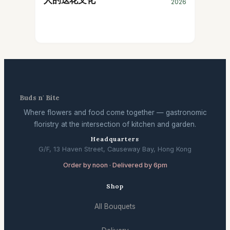
2026
Buds n' Bite
Where flowers and food come together — gastronomic
floristry at the intersection of kitchen and garden.
Headquarters
G/F, 13 Haven Street, Causeway Bay, Hong Kong
Order by noon · Delivered by 6pm
Shop
All Bouquets