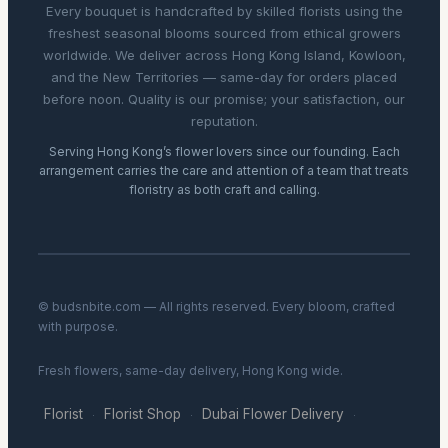
Every bouquet is handcrafted by skilled florists using the
freshest seasonal blooms sourced from ethical growers
worldwide. We deliver across Hong Kong Island, Kowloon,
and the New Territories — same-day for orders placed
before noon. Quality is our promise; your satisfaction, our
reputation.
Serving Hong Kong’s flower lovers since our founding. Each
arrangement carries the care and attention of a team that treats
floristry as both craft and calling.
© budsnbite.com — All rights reserved. Every bloom, crafted
with purpose.
Fresh flowers, same-day delivery, Hong Kong wide.
Florist
Florist Shop
Dubai Flower Delivery
·
·
·