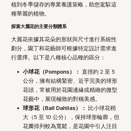
植到冬季儲存的專業養護策略，助您駕馭這
種華麗的植物。
探索大麗花的主要分類體系
大麗花依據其花朵的形狀與尺寸進行系統性
劃分，園丁和花藝師可根據特定設計需求進
行選擇。以下是八種核心品種的區分：
小球花（Pompons）：
直徑約 2 至 5
公分，擁有結構緊密、近乎完美的球形
花頭，常被用於花園邊緣或精緻的微型
花藝中，展現極致的對稱美感。
球形花（Ball Dahlias）：
比小球花稍
大（5 至 10 公分），保持球形輪廓，但
花瓣排列較為寬鬆，是花園中引人注目