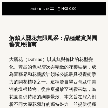
Skip
HK$ 0.00
Buds n' Bite
to
content
解鎖大麗花無限風采：品種鑑賞與園
藝實用指南
大麗花（Dahlias）以其無與倫比的花型變
化、豐富的色彩層次與精緻的花瓣結構，成
為園藝界和花藝設計領域公認最具視覺衝擊
力的開花植物之一。這種源自墨西哥及中美
洲的塊根植物，從仲夏盛放至初霜來臨，為
花園提供持續的絢爛景致。本文旨在深入剖
析不同大麗花類群的獨特魅力，並提供從種