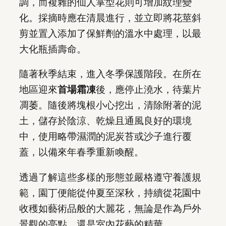
調，而複雜的仙人掌型花則可增加紋理變
化。採摘時應在清晨進行，並立即將花莖斜
剪並置入添加了保鮮劑的溫水中處理，以最
大化瓶插壽命。
隨著秋季結束，進入冬季保護階段。在所在
地區迎來
首場霜凍
後，應停止澆水，待葉片
凋萎。隨後將塊根小心挖出，清除附著的泥
土，儲存於陰涼、乾燥且通風良好的環境
中，使用略帶濕潤的泥炭苔或沙子進行覆
蓋，以備來年春季重新喚醒。
透過了解這些多樣的形態並嚴格遵守養護規
範，園丁便能從仲夏至深秋，持續從花園中
收穫如藝術品般的大麗花，無論是作為戶外
景觀的亮點，還是室內花藝的精華。