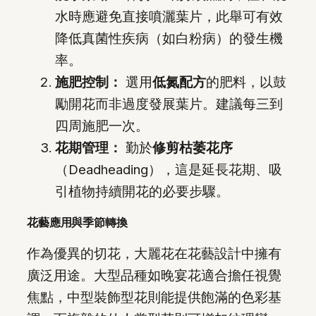
水時應避免直接噴灑葉片，此舉可有效
降低真菌性疾病（如白粉病）的發生機
率。
施肥控制：
選用
低氮配方
的肥料，以鼓
勵開花而非過度發展葉片。建議每三到
四周施肥一次。
花期管理：
勤於
修剪枯萎花序
（Deadheading），這是延長花期、吸
引植物持續開花的必要步驟。
花藝應用與季節轉換
作為優異的切花，大麗花在花藝設計中擁有
廣泛用途。大型品種如晚宴花適合擔任視覺
焦點，中型裝飾型花則能提供飽滿的色彩基