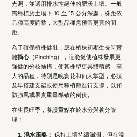
光照，並選用排水性絕佳的肥沃土壤。一般
需種植於土壤下 10 至 15 公分深處，株距依
品種高度調整，大型品種需預留更寬的間
距。
為了確保植株健壯，應在植株初期生長時實
施
摘心
（Pinching），這能促使植株發展更
強健的分枝結構，使其株型更具體積感。高
大的品種，特別是晚宴花和仙人掌型，必須
及早搭建支架或使用種植籠進行支撐，以預
防強風或果實重量導致的倒伏。
在生長旺季，養護重點在於水分與養分管
理：
澆水策略：
保持土壤持續濕潤，但在澆