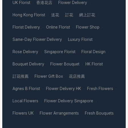
UK Florist
香港花店
Flower Delivery
·
·
·
Hong Kong Florist
送花
訂花
網上訂花
·
·
·
·
Florist Delivery
Online Florist
Flower Shop
·
·
·
Same-Day Flower Delivery
Luxury Florist
·
·
Rose Delivery
Singapore Florist
Floral Design
·
·
·
Bouquet Delivery
Flower Bouquet
HK Florist
·
·
·
訂花推薦
Flower Gift Box
花店推薦
·
·
·
Agnes B Florist
Flower Delivery HK
Fresh Flowers
·
·
·
Local Flowers
Flower Delivery Singapore
·
·
Flowers UK
Flower Arrangements
Fresh Bouquets
·
·