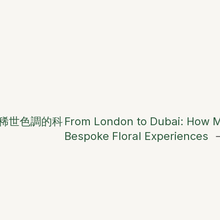
稀世色調的科
From London to Dubai: How M
Bespoke Floral Experiences