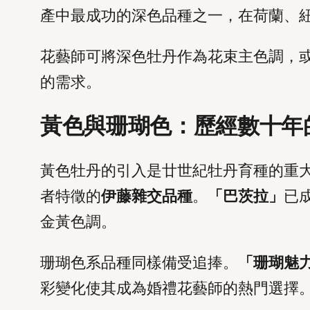
產中最成功的深色品種之一，在荷蘭、
花藝師可將深色牡丹作為花束主色調，
的需求。
黃色與珊瑚色：歷經數十年
黃色牡丹的引入是廿世紀牡丹育種的重大
者特徵的
伊藤雜交品種
。
「巴茨拉」
已
金黃色調。
珊瑚色系品種同樣備受追捧。
「珊瑚魅
彩變化使其成為婚禮花藝師的熱門選擇