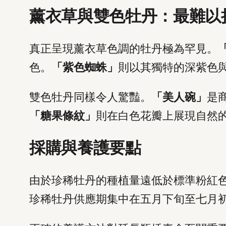
薰衣草與雙色牡丹：最難以
真正呈現薰衣草色調的牡丹極為罕見。
色。
「紫色蜘蛛」
則以其獨特的深紫色
雙色牡丹同樣令人驚豔。
「美人碗」
是
「糖果條紋」
則在白色花瓣上展現自然
採購與養護要點
由於珍稀牡丹的種植量遠低於標準粉紅
珍稀牡丹供應期集中在五月下旬至七月