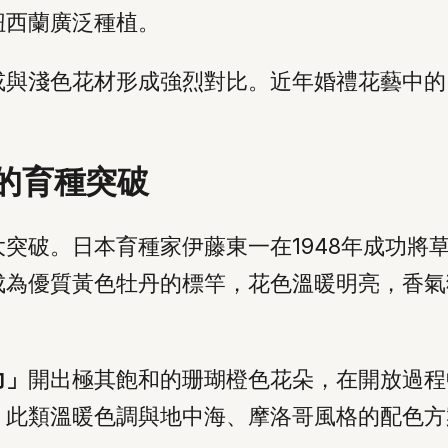
紐西蘭廣泛種植。
或與淺色花材形成強烈對比。近年婚禮花藝中的
的育種突破
突破。日本育種家伊藤東一在1948年成功將
成為優質黃色牡丹的標竿，花色溫暖明亮，香氣
力」
開出極其飽和的珊瑚橙色花朵，在開放過程
。此類溫暖色調與地中海、摩洛哥風格的配色方