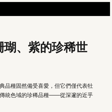
珊瑚、紫的珍稀世
典品種固然備受喜愛，但它們僅代表牡
傳統色域的珍稀品種——從深邃的近乎