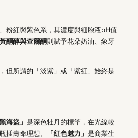
、粉紅與紫色系，其濃度與細胞液pH值
黃酮醇與查爾酮
則賦予花朵奶油、象牙
，但所謂的「淡紫」或「紫紅」始終是
黑海盜」
是深色牡丹的標竿，在光線較
瓶插壽命理想。
「紅色魅力」
是商業生