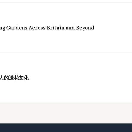
ng Gardens Across Britain and Beyond
港人的送花文化