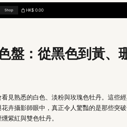
HK$ 0.00
Shop
色盤：從黑色到黃、
會看見熟悉的白色、淡粉與玫瑰色牡丹。這些經
與花卉攝影師眼中，真正令人驚豔的是那些突破
煙燻紫紅與雙色牡丹。