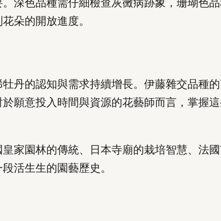
要。深色品種需仔細檢查灰黴病跡象，珊瑚色品
制花朵的開放進度。
稀牡丹的認知與需求持續增長。伊藤雜交品種的
對於願意投入時間與資源的花藝師而言，掌握這
國皇家園林的傳統、日本寺廟的栽培智慧、法國
一段活生生的園藝歷史。