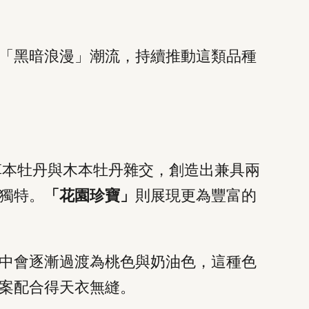
「黑暗浪漫」潮流，持續推動這類品種
草本牡丹與木本牡丹雜交，創造出兼具兩
獨特。
「花園珍寶」
則展現更為豐富的
中會逐漸過渡為桃色與奶油色，這種色
案配合得天衣無縫。