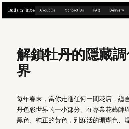
Skip
Buds n' Bite
About Us
Contact Us
FAQ
Delivery
to
content
解鎖牡丹的隱藏調
界
每年春末，當你走進任何一間花店，總
丹色彩世界的一小部分。在專業花藝師
黑色、純正的黃色，到鮮活的珊瑚色、