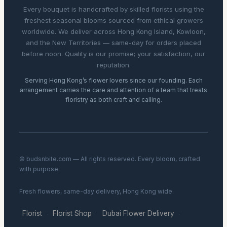
Every bouquet is handcrafted by skilled florists using the
freshest seasonal blooms sourced from ethical growers
worldwide. We deliver across Hong Kong Island, Kowloon,
and the New Territories — same-day for orders placed
before noon. Quality is our promise; your satisfaction, our
reputation.
Serving Hong Kong’s flower lovers since our founding. Each
arrangement carries the care and attention of a team that treats
floristry as both craft and calling.
© budsnbite.com — All rights reserved. Every bloom, crafted
with purpose.
Fresh flowers, same-day delivery, Hong Kong wide.
Florist
Florist Shop
Dubai Flower Delivery
·
·
·