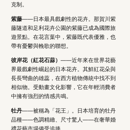
克制。
紫藤
——日本最具戲劇性的花卉。那賀川紫
藤隧道和足利花卉公園的紫藤已成為國際旅
遊景點。在花言葉中，紫藤既代表優雅，也
帶有憂鬱與輓歌的聯想。
彼岸花（紅花石蒜）
——近年來在世界花藝
界最戲劇性崛起的日本花卉。其鮮紅花朵與
長長彎曲的雄蕊，在西方植物傳統中找不到
相似物。受動畫文化影響，它在年輕消費者
中擁有強烈的情感共鳴。
牡丹
——被稱為「花王」。日本培育的牡丹
品種——色調精緻、尺寸驚人——在奢華婚
禮花藝市場備受追捧。