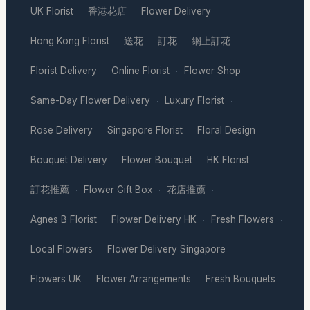
UK Florist
香港花店
Flower Delivery
·
·
·
Hong Kong Florist
送花
訂花
網上訂花
·
·
·
·
Florist Delivery
Online Florist
Flower Shop
·
·
·
Same-Day Flower Delivery
Luxury Florist
·
·
Rose Delivery
Singapore Florist
Floral Design
·
·
·
Bouquet Delivery
Flower Bouquet
HK Florist
·
·
·
訂花推薦
Flower Gift Box
花店推薦
·
·
·
Agnes B Florist
Flower Delivery HK
Fresh Flowers
·
·
·
Local Flowers
Flower Delivery Singapore
·
·
Flowers UK
Flower Arrangements
Fresh Bouquets
·
·