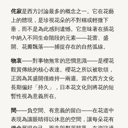
侘寂
是西方討論最多的概念之一。它在花藝
上的體現，是珍視花朵的不對稱或輕微下
垂，而不是為此感到遺憾。它意味著在插花
中納入不同生命階段的元素——花蕾、盛
開、花瓣飄落——捕捉存在的自然弧線。
物哀
——對事物無常的悲憫意識——是櫻花
觀賞傳統的核心表達。櫻花之所以被歌頌，
正因為其盛開僅維持一兩週。當代西方文化
長期偏好「持久」，日本花文化則將花的短
暫性視為意義所在。
間
——負空間、有意義的留白——在花道中
表現為讓眼睛得以休息的空間，讓每朵花有
機會展現自己，而非與鄰居競爭。在資訊過