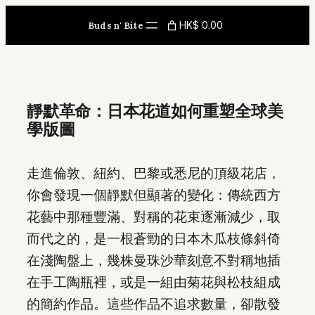
Skip
HK$ 0.00
Buds n' Bite
to
content
靜默革命：日本花道如何重塑全球美
學版圖
走進倫敦、紐約、巴黎或悉尼的頂級花店，
你會發現一個靜默但顯著的變化：傳統西方
花藝中那種豐滿、對稱的花束逐漸減少，取
而代之的，是一根蒼勁的日本木瓜枝條斜倚
在淺陶盤上，幾株曼珠沙華刻意不對稱地插
在手工陶瓶裡，或是一組由菊花與松枝組成
的簡約作品。這些作品不追求數量，卻散發