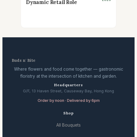
Dynamic Retail Role
Buds n' Bite
Where flowers and food come together — gastronomic
floristry at the intersection of kitchen and garden.
Headquarters
G/F, 13 Haven Street, Causeway Bay, Hong Kong
Order by noon · Delivered by 6pm
Shop
All Bouquets