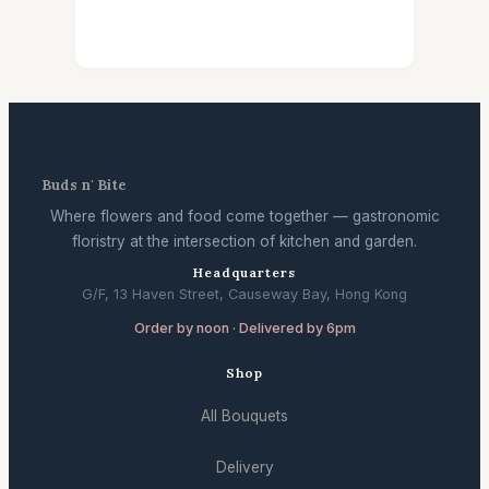
Buds n' Bite
Where flowers and food come together — gastronomic
floristry at the intersection of kitchen and garden.
Headquarters
G/F, 13 Haven Street, Causeway Bay, Hong Kong
Order by noon · Delivered by 6pm
Shop
All Bouquets
Delivery