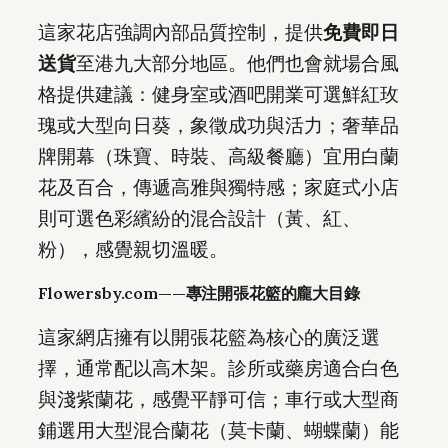
這家花店強調內部品質控制，提供
免費即日
送貨
至港九大部分地區。他們也會就場合風
格提供建議：健身室或酒吧開業可選鮮紅玫
瑰或大型向日葵，象徵成功與活力；奢華品
牌開幕（珠寶、時裝、高級餐廳）宜用白蘭
花及百合，傳遞高雅與獨特感；家庭式小店
則可選色彩繽紛的混合設計（黃、紅、
粉），感覺親切溫暖。
Flowersby.com——專注開張花籃的龐大目錄
這家網店擁有以開張花籃為核心的廣泛選
擇，通常配以高木架。診所或藥房適合白色
與淺紫蘭花，感覺平靜可信；車行或大型商
鋪選用大型混合蘭花（莫卡蘭、蝴蝶蘭）能