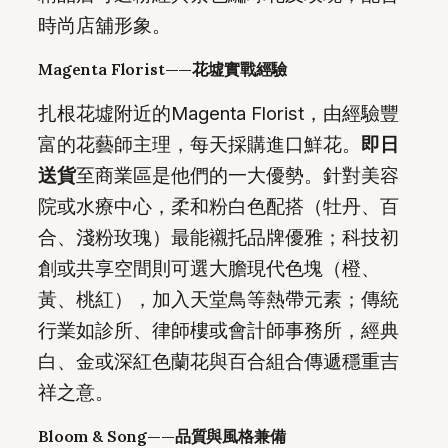
時尚店舖形象。
Magenta Florist——花墟實戰經驗
扎根花墟附近的Magenta Florist，由經驗豐
富的花藝師主理，每天採購進口鮮花。
即日
送貨
至商業區是他們的一大優勢。針對美容
院或水療中心，柔和粉白色配搭（牡丹、百
合、淺粉玫瑰）最能襯托品牌優雅；科技初
創或共享空間則可選大膽現代色塊（橙、
黃、桃紅），加入天堂鳥等熱帶元素；傳統
行業如診所、律師樓或會計師事務所，經典
白、金或深紅色蘭花與百合組合傳遞穩重吉
祥之意。
Bloom & Song——品質與風格兼備