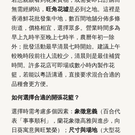
無需經網站，
旺角花墟
是必到之地。這裡是
香港鮮花批發集中地，數百間地舖分佈多條
街道，價格相宜，選擇眾多。營業時間多為
早上九時半至晚上七時半，農曆年初一除
外；批發活動最早清晨七時開始。建議上午
較晚時段前往人流較少，清晨則是最佳補貨
時間。許多花店可即場或數小時內製作花
籃，若能以粵語溝通，直接要求混合合適的
品種會更方便。
如何選擇合適的開張花籃？
選擇時需考慮多個因素：
象徵意義
（百合代
表「事事順利」，蘭花象徵高雅與進步，向
日葵寓意興旺繁榮）；
尺寸與場地
（大型花