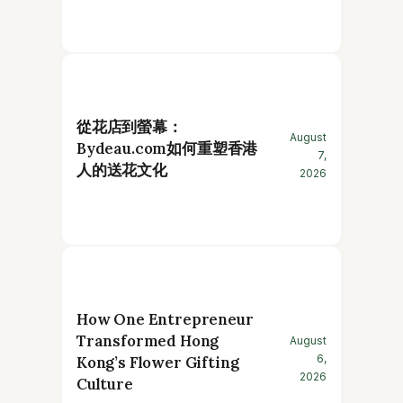
從花店到螢幕：
August
Bydeau.com如何重塑香港
7,
人的送花文化
2026
How One Entrepreneur
Transformed Hong
August
6,
Kong’s Flower Gifting
2026
Culture