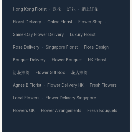
Hong Kong Florist
送花
訂花
網上訂花
·
·
·
·
Florist Delivery
Online Florist
Flower Shop
·
·
·
Same-Day Flower Delivery
Luxury Florist
·
·
Rose Delivery
Singapore Florist
Floral Design
·
·
·
Bouquet Delivery
Flower Bouquet
HK Florist
·
·
·
訂花推薦
Flower Gift Box
花店推薦
·
·
·
Agnes B Florist
Flower Delivery HK
Fresh Flowers
·
·
·
Local Flowers
Flower Delivery Singapore
·
·
Flowers UK
Flower Arrangements
Fresh Bouquets
·
·