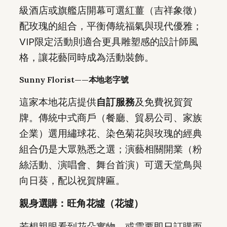
級酒店或旗艦店開幕可選紅薑（吉祥象徵）
配玫瑰的組合，平衡傳統福氣與現代優雅；
VIP限定活動則適合更具雕塑感的設計師風
格，讓花藝同時成為活動裝飾。
Sunny Florist——本地老字號
這家本地花店提供
自訂服務
及免費祝賀賀
牌。傳統中式商戶（餐廳、貿易公司、家族
企業）選用繡球花、染色菊花與玫瑰的經典
組合仍是大眾熟悉之選；演藝相關開業（粉
絲活動、演唱會、舞台首演）可選天堂鳥與
向日葵，配以祝賀牌匾。
親身選購：旺角花墟（花墟）
若想親眼看到花朵實物，或需要即日訂購而