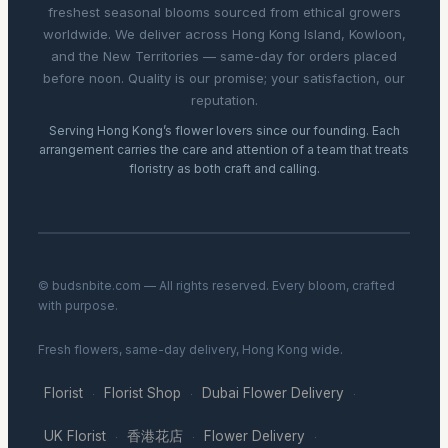
freshest seasonal blooms sourced from ethical growers
worldwide. We deliver across Hong Kong Island, Kowloon,
and the New Territories — same-day for orders placed
before noon. Quality is our promise; your satisfaction, our
reputation.
Serving Hong Kong’s flower lovers since our founding. Each
arrangement carries the care and attention of a team that treats
floristry as both craft and calling.
© budsnbite.com — All rights reserved. Every bloom, crafted
with purpose.
Fresh flowers, same-day delivery, Hong Kong wide.
Florist
Florist Shop
Dubai Flower Delivery
·
·
·
UK Florist
香港花店
Flower Delivery
·
·
·