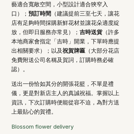
藝適合寬敞空間，小型設計適合狹窄入
口）；
預訂時間
（建議提前三至七天，讓花
店有足夠時間採購新鮮花材並讓花朵適度綻
放，但即日服務亦常見）；
吉時送貨
（許多
本地商家會指定「吉時」開業，下單時應提
出相關要求）；以及
祝賀牌匾
（大部分花店
免費附送公司名稱及賀詞，訂購時務必確
認）。
送出一份恰如其分的開張花籃，不單是禮
儀，更是對新店主人的真誠祝福。掌握以上
資訊，下次訂購時便能從容不迫，為對方送
上最貼心的賀禮。
Blossom flower delivery