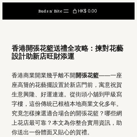
Skip
HK$ 0.00
Buds n' Bite
to
content
香港開張花籃送禮全攻略：揀對花藝
設計助新店旺財添運
香港商業開業幾乎離不開
開張花籃
——一座
座高聳的花藝擺設置於新店門前，寓意祝賀
生意興隆、好運連連。從街頭小舖到甲級寫
字樓，這份傳統已根植本地商業文化多年。
究竟怎樣揀選適合場合的開張花籃？哪些網
上花店最可靠？本文為你整合實用資訊，助
你送出一份體面又貼心的賀禮。