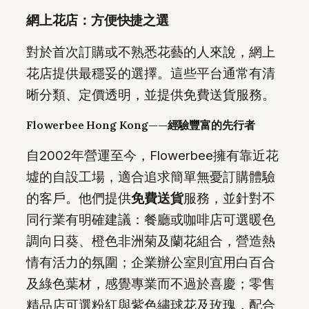
網上花店：方便快捷之選
對於首次訂購或不熟悉花藝的人來說，網上
花店提供最穩妥的選擇。這些平台通常有清
晰分類、定價透明，並提供免費送貨服務。
Flowerbee Hong Kong——經驗豐富的先行者
自2002年營運至今，Flowerbee擁有靠近花
墟的自設工場，適合追求簡單無憂訂購體驗
的客戶。他們提供
免費送貨
服務，並針對不
同行業有明確建議：餐廳或咖啡店可選暖色
調向日葵、橙色非洲菊及蘭花組合，營造熱
情有活力的氛圍；企業辦公室則宜用白百合
及綠色葉材，感覺專業而不過於喜慶；零售
精品店可選粉紅與紫色繡球花及玫瑰，配合