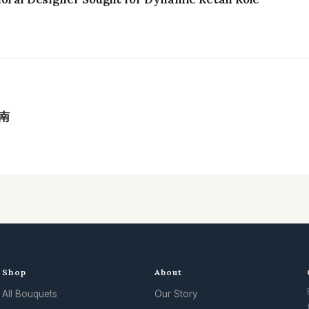
南
Shop
About
All Bouquets
Our Story