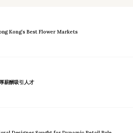
ong Kong’s Best Flower Markets
厚薪酬吸引人才
loral Designer Sought for Dynamic Retail Role