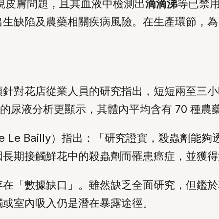
出現皮膚問題，且其血液中檢測出
滴滴涕
等已禁
出生缺陷及農藥相關疾病風險。在生產環節，為
項針對花店從業人員的研究指出，短短兩至三小
工的尿液分析更顯示，其體內平均含有 70 種
re Le Bailly）指出：「研究證實，殺蟲
因長期接觸鮮花中的殺蟲劑而罹患癌症，並獲得
存在「數據缺口」。雖然缺乏全面研究，但鑑於
觸或室內吸入仍是潛在暴露途徑。