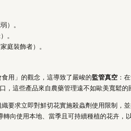
脆弱）。
錄）。
度家庭裝飾者）。
會食用」的觀念，這導致了嚴峻的
監管真空
：在
賴進口，這些產品來自農藥管理遠不如歐美寬鬆的
組織要求立即對鮮切花實施殺蟲劑使用限制，並
ent）正倡導轉向使用本地、當季且可持續種植的花