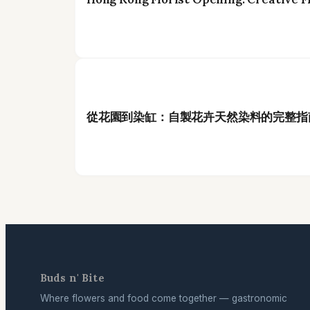
從花園到染缸：自製花卉天然染料的完整指
Buds n' Bite
Where flowers and food come together — gastronomic