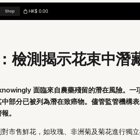
HK$ 0.00
Shop
：檢測揭示花束中潛
knowingly 面臨來自農藥殘留的潛在風險
其中部分已被列為潛在致癌物。儘管監管機構表
警報。
別對市售鮮花，如玫瑰、非洲菊及菊花進行獨立