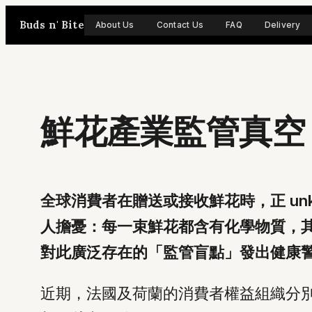
Skip
Buds n' Bite
About Us
Contact Us
FAQ
Delivery
to
content
鮮花產業監管真空
全球消費者在贈送或接收鮮花時，正 un
人擔憂：每一束鮮花都含有化學物質，
對此廣泛存在的「監管盲點」發出健康
近期，法國及荷蘭的消費者權益組織分