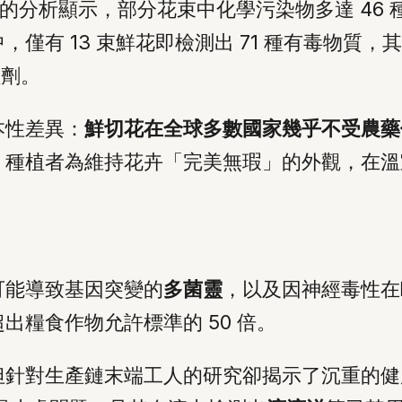
ir 組織的分析顯示，部分花束中化學污染物多達 4
有 13 束鮮花即檢測出 71 種有毒物質，其
蟲劑。
本性差異：
鮮切花在全球多數國家幾乎不受農藥
，種植者為維持花卉「完美無瑕」的外觀，在溫
可能導致基因突變的
多菌靈
，以及因神經毒性在
出糧食作物允許標準的 50 倍。
針對生產鏈末端工人的研究卻揭示了沉重的健康