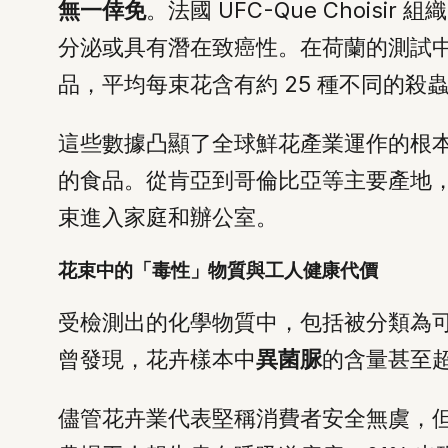
無一倖免
。法國 UFC-Que Chois
分泌或具有潛在致癌性。在荷蘭的測試中，僅
品，平均每束花含有約 25 種不同的殺
這些數據凸顯了全球鮮花產業運作的根
的食品。從肯亞到哥倫比亞等主要產地
束進入家庭和辦公室。
花束中的「毒性」物質與工人健康代價
受檢測出的化學物質中，包括被分類為
曾發現，花卉樣本中
異菌脲
的含量甚至超
儘管花卉業代表堅稱消費者安全無虞，但