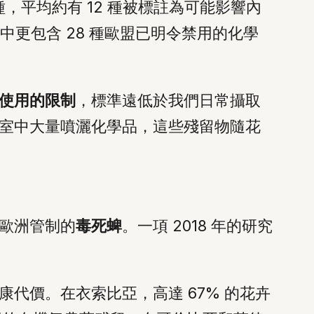
6 種，平均約有 12 種被標註為可能影響內
中更包含 28 種歐盟已明令禁用的化學
使用的限制
，標準遠低於我們日常攝取
室中大量噴灑化學品，這些殘留物隨花
歐洲管制的
毒死蜱
。一項 2018 年的研究
代價。在衣索比亞，高達 67% 的花卉