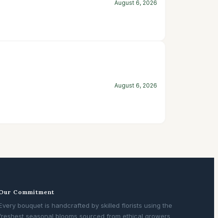
August 6, 2026
August 6, 2026
Our Commitment
Every bouquet is handcrafted by skilled florists using the
freshest seasonal blooms sourced from ethical growers