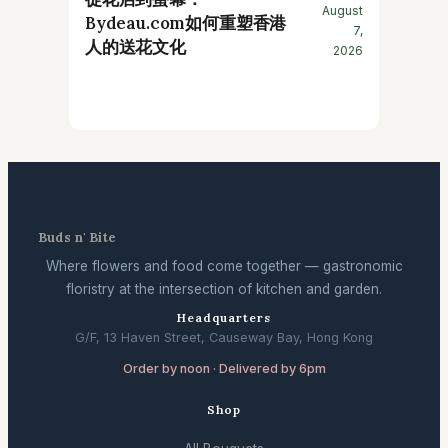
August
Bydeau.com如何重塑香港
7,
人的送花文化
2026
Buds n' Bite
Where flowers and food come together — gastronomic
floristry at the intersection of kitchen and garden.
Headquarters
G/F, 13 Haven Street, Causeway Bay, Hong Kong
Order by noon · Delivered by 6pm
Shop