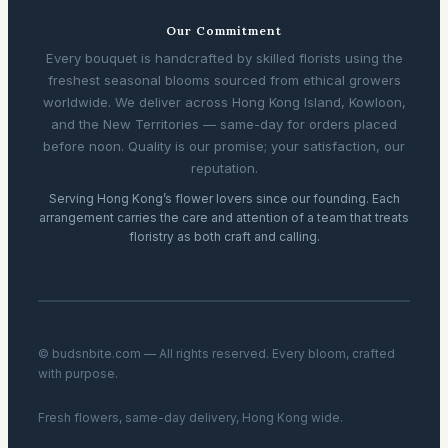
Our Commitment
Every bouquet is handcrafted by skilled florists using the
freshest seasonal blooms sourced from ethical growers
worldwide. We deliver across Hong Kong Island, Kowloon,
and the New Territories — same-day for orders placed
before noon. Quality is our promise; your satisfaction, our
reputation.
Serving Hong Kong’s flower lovers since our founding. Each
arrangement carries the care and attention of a team that treats
floristry as both craft and calling.
© budsnbite.com — All rights reserved. Every bloom, crafted
with purpose.
Fresh flowers, same-day delivery, Hong Kong wide.