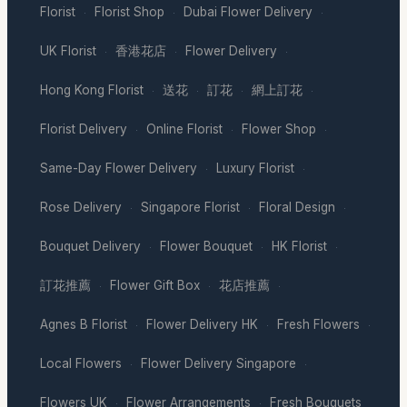
Florist
Florist Shop
Dubai Flower Delivery
·
·
·
UK Florist
香港花店
Flower Delivery
·
·
·
Hong Kong Florist
送花
訂花
網上訂花
·
·
·
·
Florist Delivery
Online Florist
Flower Shop
·
·
·
Same-Day Flower Delivery
Luxury Florist
·
·
Rose Delivery
Singapore Florist
Floral Design
·
·
·
Bouquet Delivery
Flower Bouquet
HK Florist
·
·
·
訂花推薦
Flower Gift Box
花店推薦
·
·
·
Agnes B Florist
Flower Delivery HK
Fresh Flowers
·
·
·
Local Flowers
Flower Delivery Singapore
·
·
Flowers UK
Flower Arrangements
Fresh Bouquets
·
·