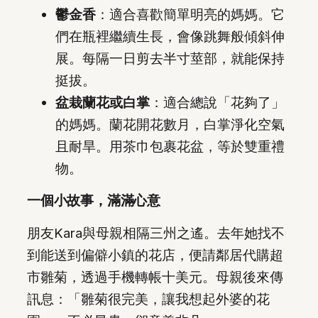
鬱金香
：適合喜歡簡單明亮的媽媽。它
們在瓶裡繼續生長，會像跳舞般傾斜伸
展。每隔一日剪去半寸莖部，就能保持
挺拔。
盆栽蘭花或白掌
：適合總說「花夠了」
的媽媽。蘭花開花數月，白掌淨化空氣
且耐旱。用茶巾包裹花盆，等於雙重禮
物。
一個小故事，滿滿心意
朋友Kara與母親相隔三州之遙。去年她找不
到能送到偏僻小鎮的花店，便請鄰居代購超
市雛菊，透過手機轉帳十美元。母親後來傳
訊息：「雛菊很完美，讓我想起外婆的花