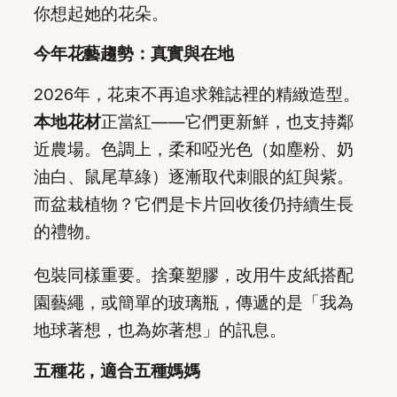
你想起她的花朵。
今年花藝趨勢：真實與在地
2026年，花束不再追求雜誌裡的精緻造型。
本地花材
正當紅——它們更新鮮，也支持鄰
近農場。色調上，柔和啞光色（如塵粉、奶
油白、鼠尾草綠）逐漸取代刺眼的紅與紫。
而盆栽植物？它們是卡片回收後仍持續生長
的禮物。
包裝同樣重要。捨棄塑膠，改用牛皮紙搭配
園藝繩，或簡單的玻璃瓶，傳遞的是「我為
地球著想，也為妳著想」的訊息。
五種花，適合五種媽媽