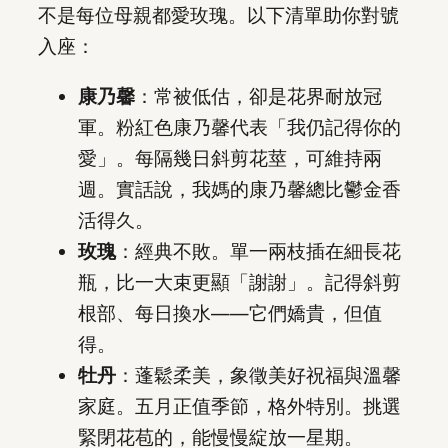
不是每位母親都愛玫瑰。以下清單助你對號
入座：
康乃馨
：常被低估，卻是花界耐放冠
軍。粉紅色康乃馨代表「我仍記得你的
愛」。每隔幾日斜剪花莖，可維持兩
週。實話說，我媽的康乃馨總比鬱金香
活得久。
玫瑰
：經典不敗。單一兩枝插在細長花
瓶，比一大束更顯「謝謝」。記得斜剪
根部、每日換水——它們嬌貴，但值
得。
牡丹
：蓬鬆柔美，象徵美好祝福與溫馨
家庭。五月正值季節，格外特別。挑選
緊閉花苞的，能慢慢綻放一星期。