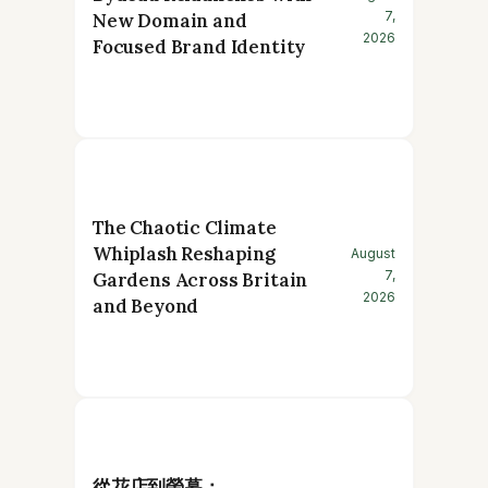
7,
New Domain and
2026
Focused Brand Identity
The Chaotic Climate
Whiplash Reshaping
August
7,
Gardens Across Britain
2026
and Beyond
從花店到螢幕：