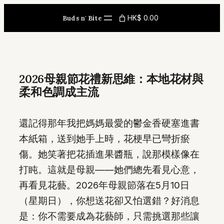
Skip
HK$ 0.00
Buds n' Bite
to
content
2026母親節花禮新思維：本地花材與
柔和色調成主流
還記得那年我把媽媽最愛的鬱金香硬塞進書
本紙箱，送到她手上時，花梗早已彎折瘀
傷。她笑著把花插進果醬瓶，說那模樣像在
打盹。這就是母親——她們總先看見心意，
再看見花藝。2026年母親節落在5月10日
（星期日），你想送花卻又怕選錯？好消息
是：你不需要成為花藝師，只需挑選那些讓