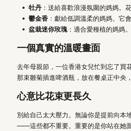
牡丹
：送給喜歡浪漫氛圍的媽媽。
鬱金香
：獻給低調溫柔的媽媽。它
盆栽迷你玫瑰
：適合愛種植的媽媽
一個真實的溫暖畫面
去年母親節，一位香港女兒忙到忘了買
那束雛菊插進啤酒瓶，放在餐桌正中央
心意比花束更長久
別給自己太大壓力。無論你是提前向本
——這些都不重要。重要的是你站在她