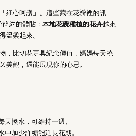
「細心呵護」。這些藏在花瓣裡的訊
份簡約的體貼：
本地花農種植的花卉
越來
得溫柔起來。
物，比切花更具紀念價值，媽媽每天澆
又美觀，還能展現你的心思。
每天換水，可維持一週。
水中加少許糖能延長花期。