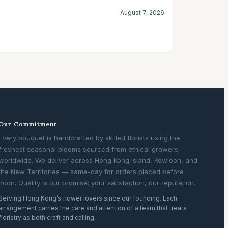
August 7, 2026
Our Commitment
Every bouquet is handcrafted by skilled florists using the
freshest seasonal blooms sourced from ethical growers
worldwide. We deliver across Hong Kong Island, Kowloon, and
the New Territories — same-day for orders placed before
noon. Quality is our promise; your satisfaction, our reputation.
Serving Hong Kong’s flower lovers since our founding. Each
arrangement carries the care and attention of a team that treats
floristry as both craft and calling.