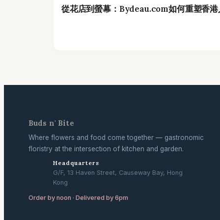
從花店到螢幕：Bydeau.com如何重塑香
Buds n' Bite
Where flowers and food come together — gastronomic
floristry at the intersection of kitchen and garden.
Headquarters
G/F, 13 Haven Street, Causeway Bay, Hong
Kong
Order by noon · Delivered by 6pm