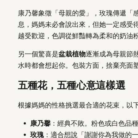
康乃馨象徵「母親的愛」，玫瑰傳遞「
息，媽媽未必會說出來，但她一定感受得
越受歡迎，色調從鮮豔轉為柔和的奶油
另一個驚喜是
盆栽植物
逐漸成為母親節
水時都會想起你。包裝方面，捨棄亮面
五種花，五種心意這樣選
根據媽媽的性格挑選最合適的花束，以
康乃馨
：經典不敗。粉色或白色品
玫瑰
：適合想說「謝謝你為我做的