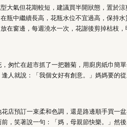
花型大氣但花期較短，建議買半開狀態，置於涼
會在瓶中繼續長高，花瓶水位不宜過高，保持水
。放在窗邊，每週澆水一次，花謝後剪掉枯枝，
花，匆忙在超市抓了一把雛菊，用廚房紙巾簡單
，逢人就說：「我個女好有創意。」媽媽要的從
地花店預訂一束柔和色調，還是路邊順手買一盆
面前，笑著說一句：「媽，母親節快樂。」然後