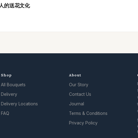
港人的送花文化
Shop
About
All Bouquets
Our Story
Delivery
Contact Us
Delivery Locations
Journal
FAQ
Terms & Conditions
Privacy Policy