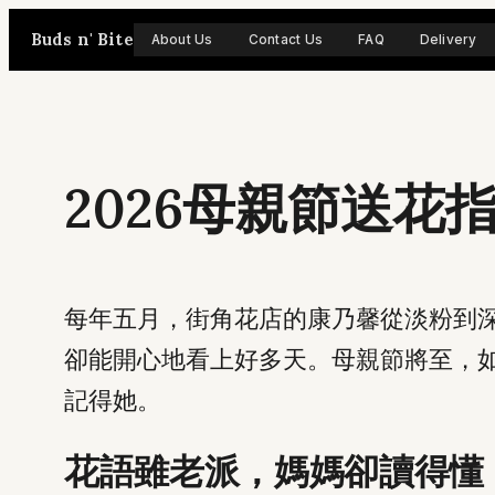
Skip
Buds n' Bite
About Us
Contact Us
FAQ
Delivery
to
content
2026母親節送
每年五月，街角花店的康乃馨從淡粉到
卻能開心地看上好多天。母親節將至，
記得她。
花語雖老派，媽媽卻讀得懂