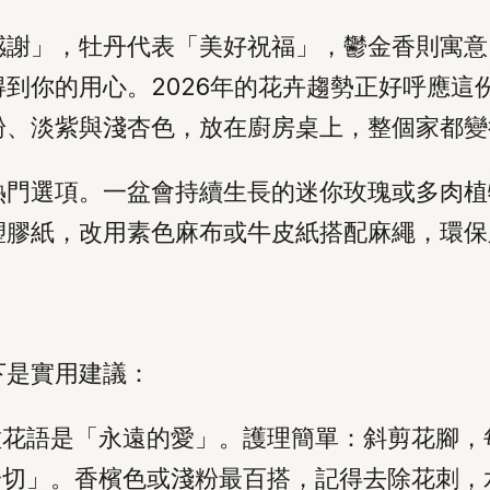
感謝」，牡丹代表「美好祝福」，鬱金香則寓意
到你的用心。2026年的花卉趨勢正好呼應這
粉、淡紫與淺杏色，放在廚房桌上，整個家都變
熱門選項。一盆會持續生長的迷你玫瑰或多肉植
塑膠紙，改用素色麻布或牛皮紙搭配麻繩，環保
下是實用建議：
種花語是「永遠的愛」。護理簡單：斜剪花腳，
一切」。香檳色或淺粉最百搭，記得去除花刺，