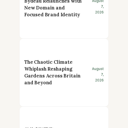
Bydeau Relaunches with
August
7,
New Domain and
2026
Focused Brand Identity
The Chaotic Climate
Whiplash Reshaping
August
7,
Gardens Across Britain
2026
and Beyond