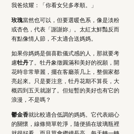
我爸炫耀：「你看女兒多孝順。」
玫瑰
當然也可以，但要選暖色系，像是淡粉
或杏色，代表「謝謝妳」。太紅太鮮豔反而
有點像情人節，不太適合送媽媽。
如果你媽媽是個喜歡儀式感的人，那就要考
慮
牡丹
了。牡丹象徵圓滿和美好的祝願，開
花時非常華麗，擺在客廳茶几上，整個家都
亮起來。只是要注意，牡丹花期不算長，大
概四到五天就謝了。但短暫的美好也有它的
浪漫，不是嗎？
鬱金香
就比較適合低調的媽媽。它代表細心
的關懷，線條簡單乾淨，隨便插在玻璃瓶裡
就很好看。而且莖會繼續長高，每天轉一轉