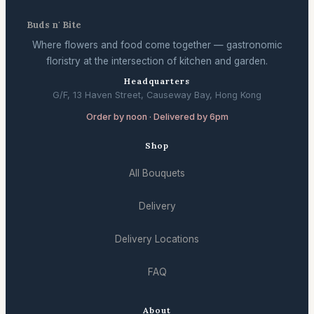
Buds n' Bite
Where flowers and food come together — gastronomic
floristry at the intersection of kitchen and garden.
Headquarters
G/F, 13 Haven Street, Causeway Bay, Hong Kong
Order by noon · Delivered by 6pm
Shop
All Bouquets
Delivery
Delivery Locations
FAQ
About