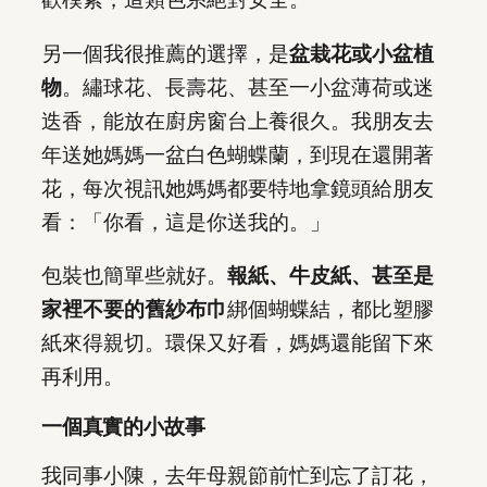
另一個我很推薦的選擇，是
盆栽花或小盆植
物
。繡球花、長壽花、甚至一小盆薄荷或迷
迭香，能放在廚房窗台上養很久。我朋友去
年送她媽媽一盆白色蝴蝶蘭，到現在還開著
花，每次視訊她媽媽都要特地拿鏡頭給朋友
看：「你看，這是你送我的。」
包裝也簡單些就好。
報紙、牛皮紙、甚至是
家裡不要的舊紗布巾
綁個蝴蝶結，都比塑膠
紙來得親切。環保又好看，媽媽還能留下來
再利用。
一個真實的小故事
我同事小陳，去年母親節前忙到忘了訂花，