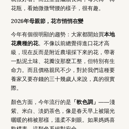
花瓶，看她微微彎腰的樣子，很有趣。
2026年母親節，花市悄悄在變
今年有個很明顯的趨勢：大家都開始買
本地
花農種的花
。不像以前總覺得進口花才高
級，現在反而是附近農場採下來的花，帶著
一點泥土味、花瓣沒那麼工整，但特別有生
命力。而且價格親民不少，對於我們這種要
養家又要存錢的三十幾歲人來說，真的很實
際。
顏色方面，今年流行的是
「軟色調」
——淺
紫、米白、淡奶茶色，像是春天早上被陽光
曬暖的棉被那樣，溫柔不刺眼。如果媽媽喜
歡樸素，這類色系絕對安全。