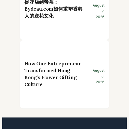
從花店到螢幕：
August
Bydeau.com如何重塑香港
7,
人的送花文化
2026
How One Entrepreneur
Transformed Hong
August
6,
Kong’s Flower Gifting
2026
Culture