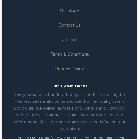
Our Story
Contact Us
Journal
Terms & Conditions
Privacy Policy
Our Commitment
Every bouquet is handcrafted by skilled florists using the
freshest seasonal blooms sourced from ethical growers
worldwide. We deliver across Hong Kong Island, Kowloon,
and the New Territories — same-day for orders placed
before noon. Quality is our promise; your satisfaction, our
reputation.
Serving Hong Kong’s flower lovers since our founding. Each