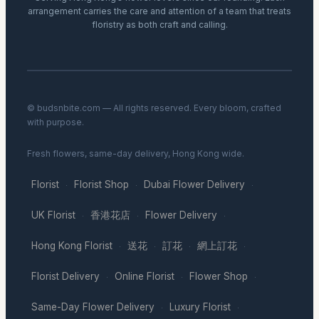
arrangement carries the care and attention of a team that treats
floristry as both craft and calling.
© budsnbite.com — All rights reserved. Every bloom, crafted
with purpose.
Fresh flowers, same-day delivery, Hong Kong wide.
Florist
Florist Shop
Dubai Flower Delivery
·
·
·
UK Florist
香港花店
Flower Delivery
·
·
·
Hong Kong Florist
送花
訂花
網上訂花
·
·
·
·
Florist Delivery
Online Florist
Flower Shop
·
·
·
Same-Day Flower Delivery
Luxury Florist
·
·