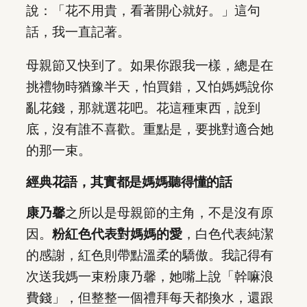
說：「花不用貴，看著開心就好。」這句
話，我一直記著。
母親節又快到了。如果你跟我一樣，總是在
挑禮物時猶豫半天，怕買錯，又怕媽媽說你
亂花錢，那就選花吧。花這種東西，說到
底，沒有誰不喜歡。重點是，要挑對適合她
的那一束。
經典花語，其實都是媽媽聽得懂的話
康乃馨
之所以是母親節的主角，不是沒有原
因。
粉紅色代表對媽媽的愛
，白色代表純潔
的感謝，紅色則帶點溫柔的驕傲。我記得有
次送我媽一束粉康乃馨，她嘴上說「幹嘛浪
費錢」，但整整一個禮拜每天都換水，還跟