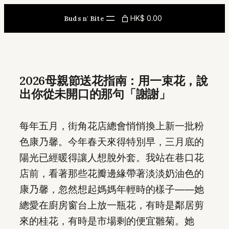
Skip
HK$ 0.00
Buds n' Bite
to
content
2026母親節送花指南：用一束花，說
出你從未開口的那句「謝謝」
每年五月，街角花店總會悄悄換上新一批粉
色康乃馨。今年春天來得特別早，三月底的
陽光已經暖得讓人想脫外套。我站在巷口花
店前，看著那些花瓣邊緣帶著淡淡奶油色的
康乃馨，忽然想起媽媽年輕時的樣子——她
總愛在廚房窗台上放一瓶花，有時是鄰居剪
來的桂花，有時是市場剩的便宜雛菊。她