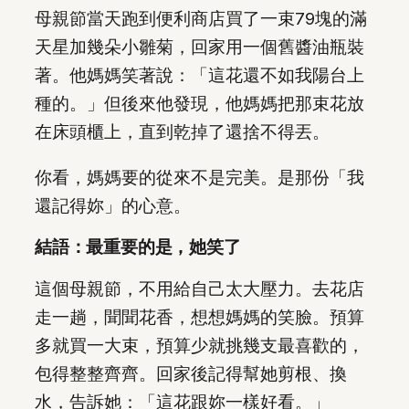
母親節當天跑到便利商店買了一束79塊的滿
天星加幾朵小雛菊，回家用一個舊醬油瓶裝
著。他媽媽笑著說：「這花還不如我陽台上
種的。」但後來他發現，他媽媽把那束花放
在床頭櫃上，直到乾掉了還捨不得丟。
你看，媽媽要的從來不是完美。是那份「我
還記得妳」的心意。
結語：最重要的是，她笑了
這個母親節，不用給自己太大壓力。去花店
走一趟，聞聞花香，想想媽媽的笑臉。預算
多就買一大束，預算少就挑幾支最喜歡的，
包得整整齊齊。回家後記得幫她剪根、換
水，告訴她：「這花跟妳一樣好看。」