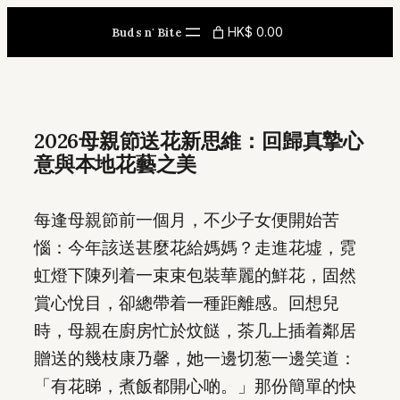
Skip
HK$ 0.00
Buds n' Bite
to
content
2026母親節送花新思維：回歸真摯心
意與本地花藝之美
每逢母親節前一個月，不少子女便開始苦
惱：今年該送甚麼花給媽媽？走進花墟，霓
虹燈下陳列着一束束包裝華麗的鮮花，固然
賞心悅目，卻總帶着一種距離感。回想兒
時，母親在廚房忙於炆餸，茶几上插着鄰居
贈送的幾枝康乃馨，她一邊切葱一邊笑道：
「有花睇，煮飯都開心啲。」那份簡單的快