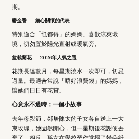
期。
鬱金香——細心關懷的代表
特別適合「乜都得」的媽媽。喜歡涼爽環
境，切勿置於陽光直射或暖氣旁。
盆栽蘭花——2026年人氣之選
花期長達數月，每星期澆水一次即可，切忌
過量。最適合常說「唔好浪費錢」的媽媽，
讓她們日日有花賞。
心意永不過時：一個小故事
去年母親節，鄰居陳太的子女各自送上一大
束玫瑰，她固然開心，但一星期後花謝便丟
棄了。相反，孫女在學校勞作堂摺了幾朵紙