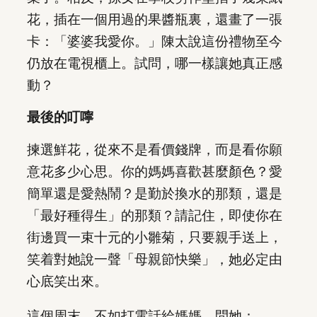
花，插在一個用過的果醬瓶裏，還畫了一張
卡：「婆婆我愛你。」陳太說這份禮物至今
仍放在電視櫃上。試問，哪一樣讓她真正感
動？
最後的叮嚀
揀選鮮花，從來不是看價錢牌，而是看你願
意花多少心思。你的媽媽喜歡甚麼顏色？愛
簡單還是愛熱鬧？是勤於換水的那類，還是
「最好種得生」的那類？請記住，即使你在
街邊買一束十元的小雛菊，只要親手送上，
笑着對她說一聲「母親節快樂」，她必定由
心底笑出來。
這個周末，不如打電話給媽媽，問她：