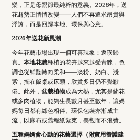
樂，正是母親節最純粹的意義。2026年，送
花趨勢正悄悄改變——人們不再追求昂貴與
浮誇，而是回歸本地、環保與心意。
2026年送花新風潮
今年花藝市場出現一個可喜現象：返璞歸
真。
本地花農
種植的花卉越來越受青睞，色
調也從鮮豔轉向柔和——淡粉、奶白、淺
紫，擺在飯桌或床頭，欣賞多日仍不覺厭
倦。此外，
盆栽植物
成為大熱，尤其是蘭花
或多肉植物，能夠生長數月甚至數年，讓媽
媽每日都有綠色相伴。環保包裝亦漸成主
流，以麻布或舊報紙紮束，美觀而不浪費。
五種媽媽會心動的花藝選擇（附實用養護建