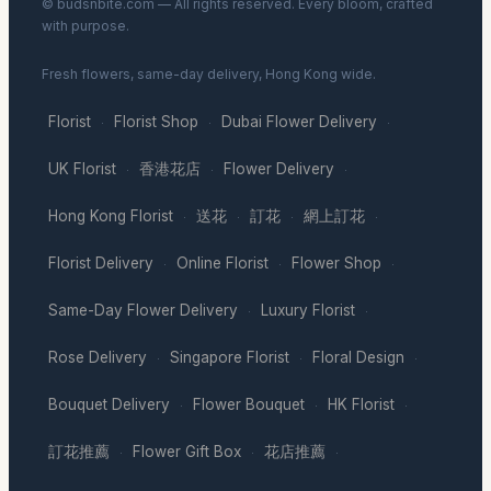
© budsnbite.com — All rights reserved. Every bloom, crafted
with purpose.
Fresh flowers, same-day delivery, Hong Kong wide.
Florist
Florist Shop
Dubai Flower Delivery
·
·
·
UK Florist
香港花店
Flower Delivery
·
·
·
Hong Kong Florist
送花
訂花
網上訂花
·
·
·
·
Florist Delivery
Online Florist
Flower Shop
·
·
·
Same-Day Flower Delivery
Luxury Florist
·
·
Rose Delivery
Singapore Florist
Floral Design
·
·
·
Bouquet Delivery
Flower Bouquet
HK Florist
·
·
·
訂花推薦
Flower Gift Box
花店推薦
·
·
·