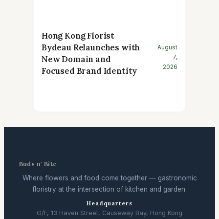
Hong Kong Florist
Bydeau Relaunches with
August
7,
New Domain and
2026
Focused Brand Identity
Buds n' Bite
Where flowers and food come together — gastronomic
floristry at the intersection of kitchen and garden.
Headquarters
G/F, 13 Haven Street, Causeway Bay, Hong Kong