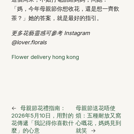
「媽，今年母親節你想收花，還是想一齊飲
茶？」她的答案，就是最好的指引。
更多花藝靈感可參考 Instagram
@lover.florals
Flower delivery hong kong
←
母親節花禮指南：
母親節送花唔使
2026年5月10日，用對的
煩：五種耐放又窩
花傳遞「我記得你喜歡什
心嘅花，媽媽見到
麼」的心意
就笑
→