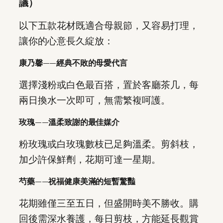
議）
以下五款花材既適合母親節，又容易打理，
讓你的心意長久綻放：
康乃馨——經典不敗的母愛代言
選擇淺粉或白色最百搭，置於客廳茶几，每
兩日換水一次即可，無需繁複呵護。
玫瑰——溫柔致謝的最佳媒介
粉玫瑰或白玫瑰數枝已足夠溫柔。剪斜枝，
加少許保鮮劑，花期可達一星期。
芍藥——祝福健康美滿的短暫驚豔
花期雖僅三至五日，但盛開時美不勝收。購
回後需深水養護，每日剪枝，方能延長觀賞