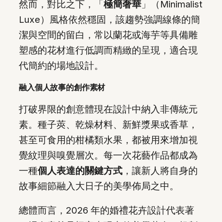
然而，對比之下，「
極簡奢華
」（Minimalist
Luxe）風格依然穩固，該趨勢強調線條的簡
潔與空間的留白，常以蘭花或海芋等具備雕
塑感的花材進行低調而精緻的呈現，適合現
代簡約的場地設計。
融入個人故事的創作素材
打破界限的創意體現在設計中納入非傳統元
素。種子莢、乾燥材料、新鮮漿果或香草，
甚至可食用的柑橘類水果，都被用來增加視
覺紋理與嗅覺層次。每一次花藝作品都成為
一種
個人表達的關鍵方式
，讓新人將自身的
故事細節融入大日子的美學佈局之中。
總體而言，2026 年的婚禮花卉設計代表著