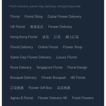
Fresh flowers, same-day delivery, Hong Kong wide.
Florist
Florist Shop
Dubai Flower Delivery
·
·
·
UK Florist
香港花店
Flower Delivery
·
·
·
Hong Kong Florist
送花
訂花
網上訂花
·
·
·
·
Florist Delivery
Online Florist
Flower Shop
·
·
·
Same-Day Flower Delivery
Luxury Florist
·
·
Rose Delivery
Singapore Florist
Floral Design
·
·
·
Bouquet Delivery
Flower Bouquet
HK Florist
·
·
·
訂花推薦
Flower Gift Box
花店推薦
·
·
·
Agnes B Florist
Flower Delivery HK
Fresh Flowers
·
·
·