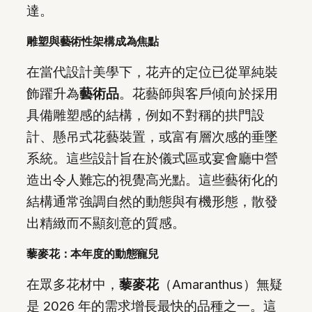
達。
雕塑與藝術性架構成為焦點
在當代設計美學下，花卉的定位已從單純裝
飾躍升為
藝術品
。花藝師與客戶傾向於採用
具備雕塑感的結構，例如不對稱的拱門設
計、懸吊式花藝裝置，或富有層次感的垂墜
系統。這些設計旨在於儀式區或宴會廳中營
造出令人難忘的視覺高光點。這些藝術化的
結構通常強調自然的動態與有機形態，散發
出精緻而不顯刻意的質感。
藜麥花：本年度的動態寵兒
在眾多花材中，
藜麥花
（Amaranthus）無疑
是 2026 年的需求增長最快的品種之一。這