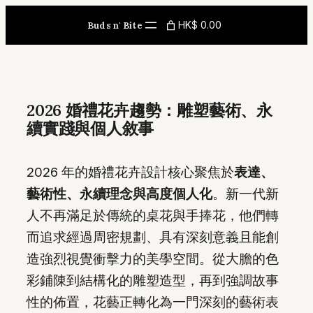
Skip
HK$ 0.00
Buds n' Bite
to
content
2026 婚禮花卉趨勢：雕塑藝術、永
續實踐與個人敘事
2026 年的婚禮花卉設計核心聚焦於
表達、
藝術性、永續理念與高度個人化
。新一代新
人不再滿足於傳統的桌花與手捧花，他們轉
而追求經過周密規劃、具有深刻意義且能創
造強烈視覺衝擊力的美學空間。從大膽的色
彩鋪陳到結構化的雕塑造型，再到強調故事
性的佈置，花藝正轉化為一門深刻的藝術表