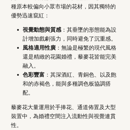
種原本較偏向小眾市場的花材，因其獨特的
優勢迅速竄紅：
視覺動態與質感
：其垂墜的形態能為設
計增加戲劇張力，同時避免了沉重感。
風格適用性廣
：無論是極繁的現代風格
還是精緻的花園婚禮，藜麥花皆能完美
融入。
色彩豐富
：其深酒紅、青銅色、以及飽
和的赤褐色，能與多種調色板協調搭
配。
藜麥花大量運用於手捧花、通道佈置及大型
裝置中，為婚禮空間注入流動性與視覺連貫
性。