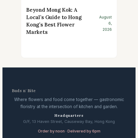
Beyond Mong Kok: A
Local’s Guide to Hong
August
6,
Kong’s Best Flower
2026
Markets
Buds n' Bite
Where flowers and food come together — gastronomic
floristry at the intersection of kitchen and garden.
Headquarters
G/F, 13 Haven Street, Causeway Bay, Hong Kong
Order by noon · Delivered by 6pm