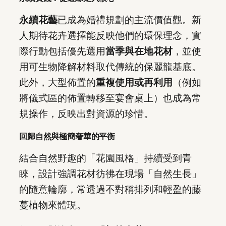
永續花藝
已成為婚禮規劃的主流價值觀。新
人期待花卉選擇能反映他們的環保理念，實
際行動包括優先選用
當季與在地花材
，並使
用可生物降解材料取代傳統的保麗龍基底。
此外，大型佈置的
重複使用或再利用
（例如
將儀式區的佈置轉移至宴會桌上）也成為常
規操作，反映出對資源的珍惜。
回歸自然與極簡奢華的平衡
結合自然野趣的「花園風格」持續受到青
睞，設計強調花材彷彿在現場「自然生長」
的隨意輪廓，常透過不對稱排列和輕盈的藤
蔓植物來體現。