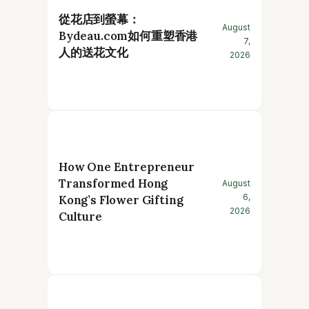
從花店到螢幕：
August
Bydeau.com如何重塑香港
7,
人的送花文化
2026
How One Entrepreneur
Transformed Hong
August
6,
Kong’s Flower Gifting
2026
Culture