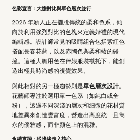
色彩宣言：大膽對比與單色層次並行
2026 年新人正在擺脫傳統的柔和色系，傾
向於利用強烈對比的色塊來定義婚禮的現代
編輯感。設計師常見的吸睛組合包括紫紅色
搭配長春花藍，以及赤陶色與柔和藍的碰
撞。這種大膽用色在伴娘服裝襯托下，能創
造出極具時尚感的視覺效果。
與此相對的另一極趨勢則是
單色層次設計
。
花藝師專注於選用單一色系（如純白或全
粉），透過不同深淺的層次和細微的花材質
地差異來創造豐富度，營造出高度統一且雋
永的優雅感，而非顏色上的混雜。
永續實踐：從邊緣走入核心