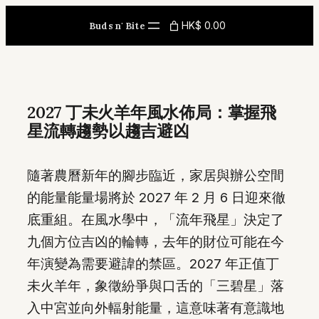
Skip
HK$ 0.00
Buds n' Bite
to
content
2027 丁未火羊年風水佈局：掌握飛
星流轉趨勢以趨吉避凶
隨著農曆新年的腳步臨近，家居與辦公空間
的能量能量場將於 2027 年 2 月 6 日迎來徹
底重組。在風水學中，「流年飛星」決定了
九個方位吉凶的輪轉，去年的財位可能在今
年演變為需要避諱的禁區。2027 年正值丁
未火羊年，象徵紛爭與口舌的「三碧星」落
入中宮並向外輻射能量，這意味著有意識地