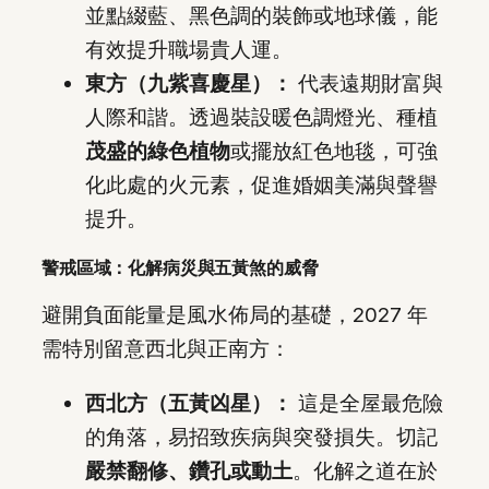
並點綴藍、黑色調的裝飾或地球儀，能
有效提升職場貴人運。
東方（九紫喜慶星）：
代表遠期財富與
人際和諧。透過裝設暖色調燈光、種植
茂盛的綠色植物
或擺放紅色地毯，可強
化此處的火元素，促進婚姻美滿與聲譽
提升。
警戒區域：化解病災與五黃煞的威脅
避開負面能量是風水佈局的基礎，2027 年
需特別留意西北與正南方：
西北方（五黃凶星）：
這是全屋最危險
的角落，易招致疾病與突發損失。切記
嚴禁翻修、鑽孔或動土
。化解之道在於