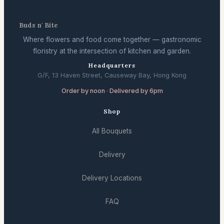
Buds n' Bite
Where flowers and food come together — gastronomic
floristry at the intersection of kitchen and garden.
Headquarters
G/F, 13 Haven Street, Causeway Bay, Hong Kong
Order by noon · Delivered by 6pm
Shop
All Bouquets
Delivery
Delivery Locations
FAQ