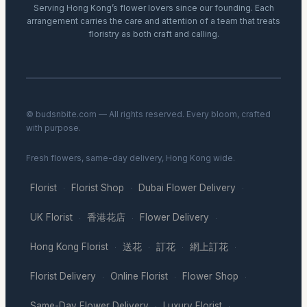
Serving Hong Kong’s flower lovers since our founding. Each
arrangement carries the care and attention of a team that treats
floristry as both craft and calling.
© budsnbite.com — All rights reserved. Every bloom, crafted
with purpose.
Fresh flowers, same-day delivery, Hong Kong wide.
Florist
Florist Shop
Dubai Flower Delivery
·
·
·
UK Florist
香港花店
Flower Delivery
·
·
·
Hong Kong Florist
送花
訂花
網上訂花
·
·
·
·
Florist Delivery
Online Florist
Flower Shop
·
·
·
Same-Day Flower Delivery
Luxury Florist
·
·