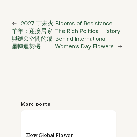
←
2027 丁未火
Blooms of Resistance:
羊年：迎接居家
The Rich Political History
與辦公空間的飛
Behind International
星轉運契機
Women’s Day Flowers
→
More posts
How Global Flower