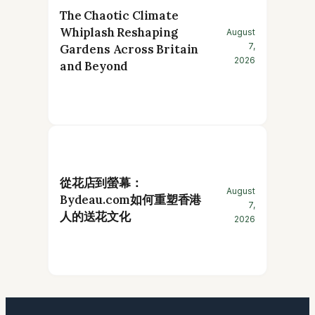
The Chaotic Climate
Whiplash Reshaping
August
7,
Gardens Across Britain
2026
and Beyond
從花店到螢幕：
August
Bydeau.com如何重塑香港
7,
人的送花文化
2026