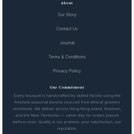
About
Our Story
Contact Us
Journal
Terms & Conditions
Privacy Policy
Our Commitment
Every bouquet is handcrafted by skilled florists using the
freshest seasonal blooms sourced from ethical growers
worldwide. We deliver across Hong Kong Island, Kowloon,
and the New Territories — same-day for orders placed
before noon. Quality is our promise; your satisfaction, our
reputation.