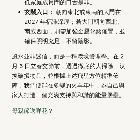
低家庭成員間的口舌是非。
玄關入口：
朝向東北或東南的大門在
2027 年福澤深厚；若大門朝向西北、
南或西面，則需加強金屬化煞佈置，並
確保照明充足，不留陰影。
風水並非迷信，而是一種環境管理學。在 2
月 6 日立春交節前，透過徹底的大掃除、汰
換破損物品，並根據上述飛星方位精準佈
陣，我們便能在多變的火羊年中，為自己與
家人打造一個充滿支持與和諧的能量堡壘。
母親節送咩花？