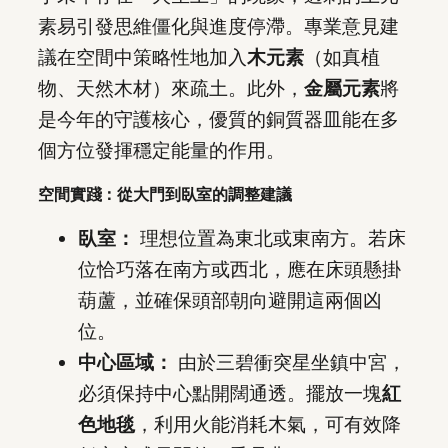
素易引發思維僵化與進度停滯。專業意見建
議在空間中策略性地加入
木元素
（如真植
物、天然木材）來疏土。此外，
金屬元素
將
是今年的守護核心，優質的銅質器皿能在多
個方位發揮穩定能量的作用。
空間實踐：從大門到臥室的調整建議
臥室：
理想位置為東北或東南方。若床
位恰巧落在南方或西北，應在床頭懸掛
葫蘆，並確保頭部朝向避開這兩個凶
位。
中心區域：
由於三碧衝突星坐鎮中宮，
必須保持中心點開闊通透。擺放一塊
紅
色地毯
，利用火能消耗木氣，可有效降