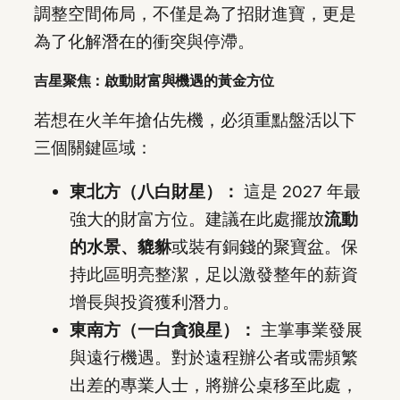
調整空間佈局，不僅是為了招財進寶，更是
為了化解潛在的衝突與停滯。
吉星聚焦：啟動財富與機遇的黃金方位
若想在火羊年搶佔先機，必須重點盤活以下
三個關鍵區域：
東北方（八白財星）：
這是 2027 年最
強大的財富方位。建議在此處擺放
流動
的水景、貔貅
或裝有銅錢的聚寶盆。保
持此區明亮整潔，足以激發整年的薪資
增長與投資獲利潛力。
東南方（一白貪狼星）：
主掌事業發展
與遠行機遇。對於遠程辦公者或需頻繁
出差的專業人士，將辦公桌移至此處，