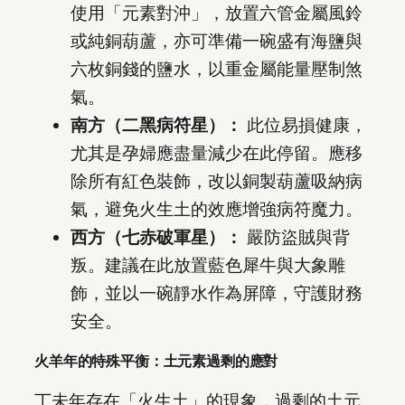
使用「元素對沖」，放置六管金屬風鈴
或純銅葫蘆，亦可準備一碗盛有海鹽與
六枚銅錢的鹽水，以重金屬能量壓制煞
氣。
南方（二黑病符星）：
此位易損健康，
尤其是孕婦應盡量減少在此停留。應移
除所有紅色裝飾，改以銅製葫蘆吸納病
氣，避免火生土的效應增強病符魔力。
西方（七赤破軍星）：
嚴防盜賊與背
叛。建議在此放置藍色犀牛與大象雕
飾，並以一碗靜水作為屏障，守護財務
安全。
火羊年的特殊平衡：土元素過剩的應對
丁未年存在「火生土」的現象，過剩的土元