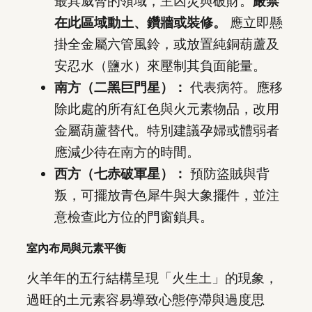
最具威脅的領域，主凶災與破財。
嚴禁
在此區域動土、鑽牆或裝修。
應立即懸
掛全金屬六管風鈴，或放置純銅葫蘆及
安忍水（鹽水）來壓制其負面能量。
南方（二黑巨門星）：
代表病符。應移
除此處的所有紅色與火元素物品，改用
金屬葫蘆替代。特別建議孕婦或體弱者
應減少待在南方的時間。
西方（七赤破軍星）：
預防盜賊與背
叛，可擺放青色犀牛與大象擺件，並注
意檢查此方位的門窗鎖具。
室內布局與元素平衡
火羊年的五行結構呈現「火生土」的現象，
過旺的土元素容易導致心態停滯與過度思