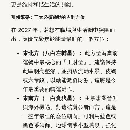
更是維持和諧生活的關鍵。
引領繁榮：三大必須啟動的吉利方位
在 2027 年，若想在職場與生活圈中突圍而
出，應優先聚焦於能量最旺的三個方位：
東北方（八白左輔星）：
此方位為當前
運勢中最核心的「正財位」。建議保持
此區明亮整潔，並擺放流動水景、皮綯
或六帝錢，以動能激發財源，這將是今
年最重要的轉運動作。
東南方（一白貪狼星）：
主掌事業晉升
與海外機遇。對遠端辦公者而言，這是
一整年最佳的座位朝向。可利用藍色或
黑色系裝飾、地球儀或小型噴泉，強化