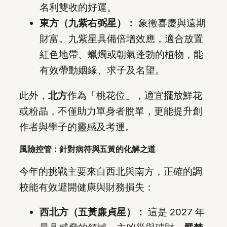
名利雙收的好運。
東方（九紫右弼星）：
象徵喜慶與遠期
財富。九紫星具備倍增效應，適合放置
紅色地帶、蠟燭或朝氣蓬勃的植物，能
有效帶動姻緣、求子及名望。
此外，
北方
作為「桃花位」，適宜擺放鮮花
或粉晶，不僅助力單身者脫單，更能提升創
作者與學子的靈感及考運。
風險控管：針對病符與五黃的化解之道
今年的挑戰主要來自西北與南方，正確的調
校能有效避開健康與財務損失：
西北方（五黃廉貞星）：
這是 2027 年