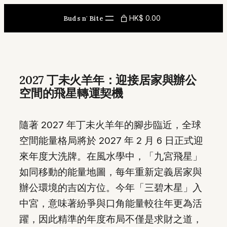
Skip
HK$ 0.00
Buds n' Bite
to
content
2027 丁未火羊年：迎接居家與辦公
空間的飛星轉運契機
隨著 2027 年丁未火羊年的腳步臨近，全球
空間能量格局將於 2027 年 2 月 6 日正式迎
來年度大洗牌。在風水學中，「九宮飛星」
如同移動的能量地圖，每年重新定義居家與
辦公環境的吉凶方位。今年「三碧木星」入
中宮，意味著紛爭與口角能量較往年更為活
躍，因此精準的年度布局不僅是求財之道，