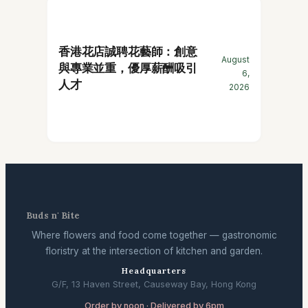
香港花店誠聘花藝師：創意
August
與專業並重，優厚薪酬吸引
6,
人才
2026
Buds n' Bite
Where flowers and food come together — gastronomic
floristry at the intersection of kitchen and garden.
Headquarters
G/F, 13 Haven Street, Causeway Bay, Hong Kong
Order by noon · Delivered by 6pm