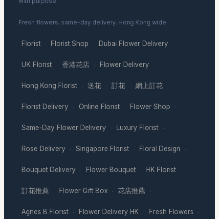
with purpose.
Fresh flowers, same-day delivery, Hong Kong wide.
Florist
Florist Shop
Dubai Flower Delivery
·
·
·
UK Florist
香港花店
Flower Delivery
·
·
·
Hong Kong Florist
送花
訂花
網上訂花
·
·
·
·
Florist Delivery
Online Florist
Flower Shop
·
·
·
Same-Day Flower Delivery
Luxury Florist
·
·
Rose Delivery
Singapore Florist
Floral Design
·
·
·
Bouquet Delivery
Flower Bouquet
HK Florist
·
·
·
訂花推薦
Flower Gift Box
花店推薦
·
·
·
Agnes B Florist
Flower Delivery HK
Fresh Flowers
·
·
·