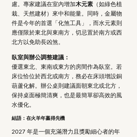
慮。專家建議在室內增加
木元素
（如綠色植
栽、天然建材）來中和能量。同時，金屬物
件是今年的首選「化煞工具」，而水元素則
應僅限於東北與東南方，切忌置於南方或西
北方以免助長凶煞。
臥室與辦公調整建議：
優選東北、東南或東方的房間作為臥室。若
床位恰位於西北或南方，務必在床頭增設銅
葫蘆化解。辦公桌則建議面朝東北或北方，
保持桌面極簡清爽，也是最簡單卻高效的風
水優化。
結語：在火羊年贏得先機
2027 年是一個充滿潛力且獎勵細心者的年