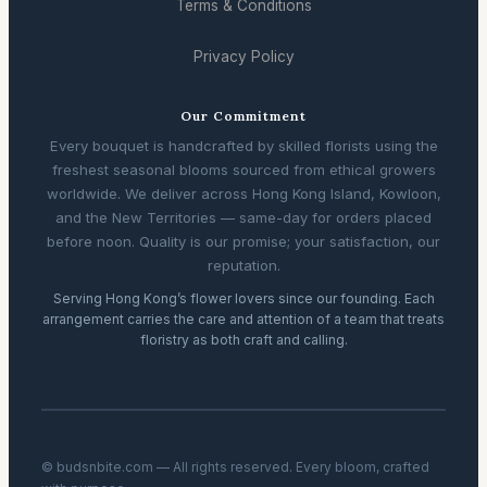
Terms & Conditions
Privacy Policy
Our Commitment
Every bouquet is handcrafted by skilled florists using the
freshest seasonal blooms sourced from ethical growers
worldwide. We deliver across Hong Kong Island, Kowloon,
and the New Territories — same-day for orders placed
before noon. Quality is our promise; your satisfaction, our
reputation.
Serving Hong Kong’s flower lovers since our founding. Each
arrangement carries the care and attention of a team that treats
floristry as both craft and calling.
© budsnbite.com — All rights reserved. Every bloom, crafted