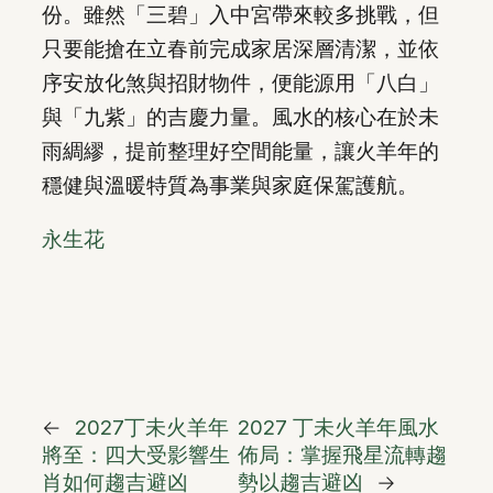
份。雖然「三碧」入中宮帶來較多挑戰，但
只要能搶在立春前完成家居深層清潔，並依
序安放化煞與招財物件，便能源用「八白」
與「九紫」的吉慶力量。風水的核心在於未
雨綢繆，提前整理好空間能量，讓火羊年的
穩健與溫暖特質為事業與家庭保駕護航。
永生花
←
2027丁未火羊年
2027 丁未火羊年風水
將至：四大受影響生
佈局：掌握飛星流轉趨
肖如何趨吉避凶
勢以趨吉避凶
→