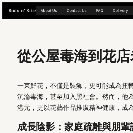
Skip
Buds n' Bite
About Us
Contact Us
FAQ
Delivery
to
content
從公屋毒海到花店
一束鮮花，不僅是裝飾，更可能成為扭轉
沉淪毒海，甚至加入黑社會。然而，他為摯愛妻
港元，更以花藝作品推廣精神健康，成
成長陰影：家庭疏離與朋輩