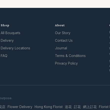
Shop
About
All Bouquets
Our Story
Delivery
Contact Us
Delivery Locations
Journal
FAQ
Terms & Conditions
Privacy Policy
 purpose.
花店
Flower Delivery
Hong Kong Florist
送花
訂花
網上訂花
Florist
·
·
·
·
·
·