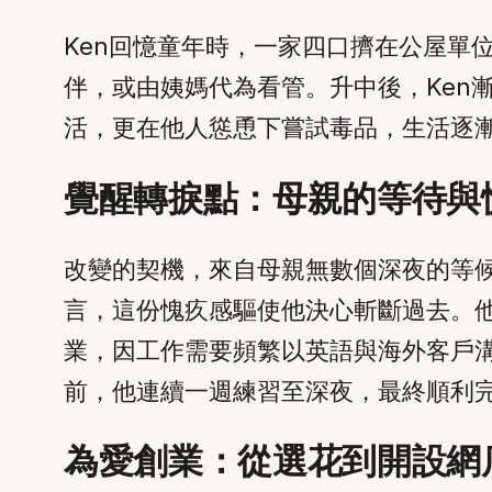
Ken回憶童年時，一家四口擠在公屋單
伴，或由姨媽代為看管。升中後，Ken
活，更在他人慫恿下嘗試毒品，生活逐
覺醒轉捩點：母親的等待與
改變的契機，來自母親無數個深夜的等候
言，這份愧疚感驅使他決心斬斷過去。
業，因工作需要頻繁以英語與海外客戶
前，他連續一週練習至深夜，最終順利
為愛創業：從選花到開設網