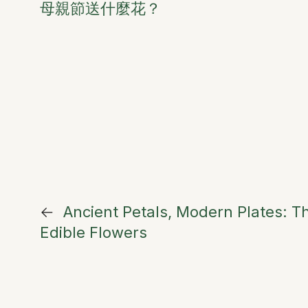
母親節送什麼花？
←
Ancient Petals, Modern Plates: T
Edible Flowers