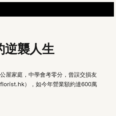
的逆襲人生
港公屋家庭，中學會考零分，曾誤交損友
rist.hk），如今年營業額約達600萬