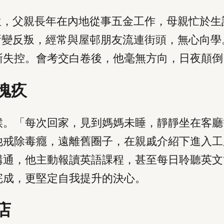
位，父親長年在內地從事五金工作，母親忙於
漸變反叛，經常與屋邨朋友流連街頭，無心向
漸失控。會考交白卷後，他毫無方向，日夜顛倒
愧疚
。「每次回家，見到媽媽未睡，靜靜坐在客廳
他戒除毒癮，遠離舊圈子，在親戚介紹下進入工
溝通，他主動報讀英語課程，甚至每日聆聽英文
完成，更堅定自我提升的決心。
店