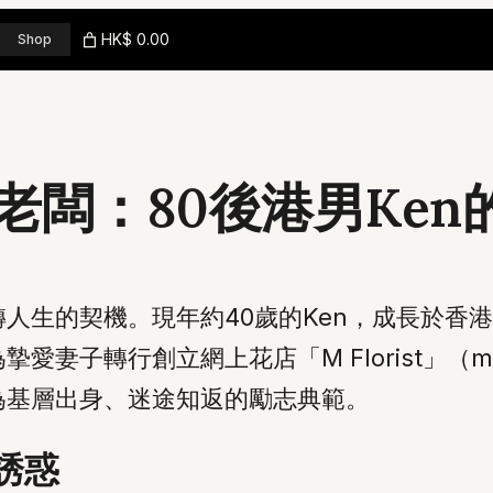
HK$ 0.00
Shop
老闆：80後港男Ken
人生的契機。現年約40歲的Ken，成長於香
子轉行創立網上花店「M Florist」（mflo
為基層出身、迷途知返的勵志典範。
誘惑