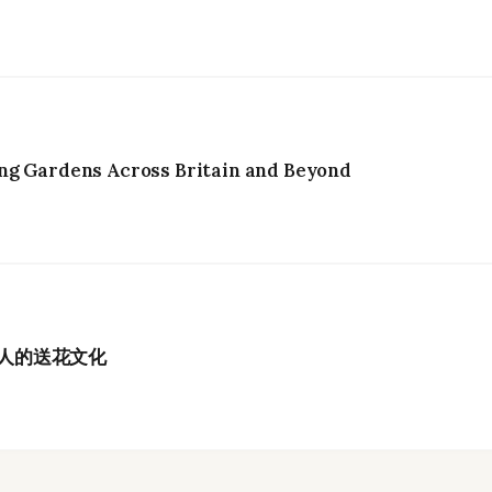
ng Gardens Across Britain and Beyond
港人的送花文化