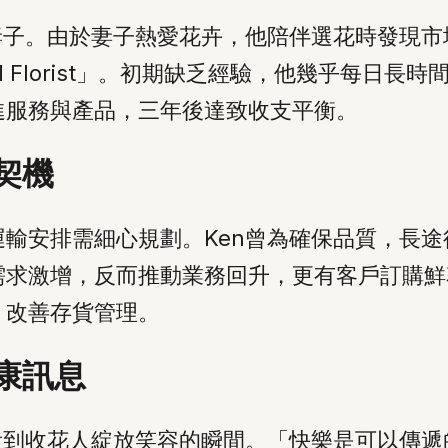
妻子。由於妻子熱愛花卉，他陪伴選花時發現市場
Florist」。初期缺乏經驗，他幾乎每日長
進服務與產品，三年後達致收支平衡。
契機
輸安排需細心規劃。Ken曾為確保品質，長
需求激增，反而推動業務回升，更有客戶訂購鮮
，改善存貨管理。
康訊息
看到收花人綻放笑容的瞬間。「快樂是可以傳