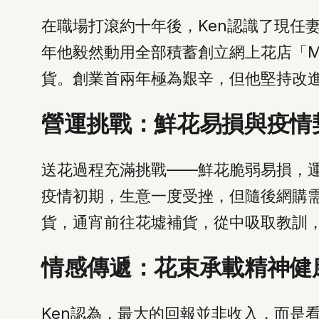
在職場打滾約十年後，Ken認識了現任
年他毅然動用全部積蓄創立網上花店「M 
貨。創業首兩年極為艱辛，但他堅持改
營運挑戰：鮮花易損與疫情
送花過程充滿挑戰——鮮花脆弱易損，運
疫情初期，生意一度受挫，但隨後網購
貨，通宵前往花墟補貨，從中吸取教訓
情感傳遞：花束承載精神健
Ken認為，最大的回報並非收入，而是