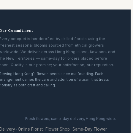
Our Commitment
Every bouquet is handcrafted by skilled florists using the
freshest seasonal blooms sourced from ethical growers
worldwide. We deliver across Hong Kong Island, Kowloon, and
the New Territories — same-day for orders placed before
noon. Quality is our promise; your satisfaction, our reputation.
Serving Hong Kong’s flower lovers since our founding. Each
arrangement carries the care and attention of a team that treats
floristry as both craft and calling.
Fresh flowers, same-day delivery, Hong Kong wide.
 Delivery
Online Florist
Flower Shop
Same-Day Flower
·
·
·