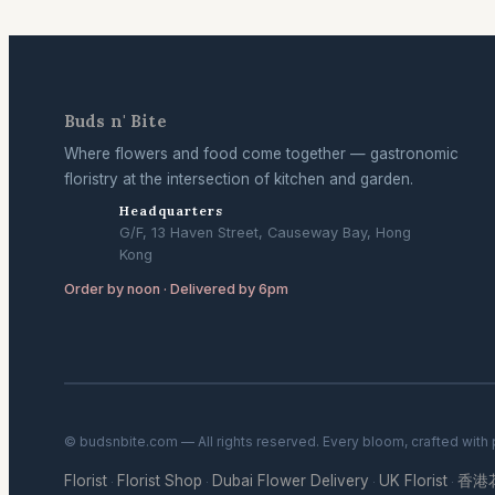
Buds n' Bite
Where flowers and food come together — gastronomic
floristry at the intersection of kitchen and garden.
Headquarters
G/F, 13 Haven Street, Causeway Bay, Hong
Kong
Order by noon · Delivered by 6pm
© budsnbite.com — All rights reserved. Every bloom, crafted with
Florist
Florist Shop
Dubai Flower Delivery
UK Florist
香港
·
·
·
·