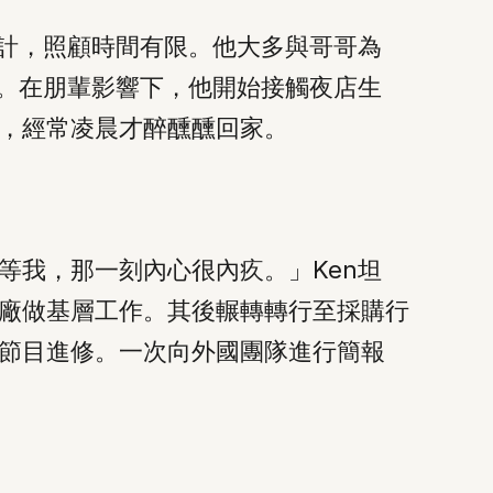
生計，照顧時間有限。他大多與哥哥為
學。在朋輩影響下，他開始接觸夜店生
，經常凌晨才醉醺醺回家。
等我，那一刻內心很內疚。」Ken坦
廠做基層工作。其後輾轉轉行至採購行
節目進修。一次向外國團隊進行簡報