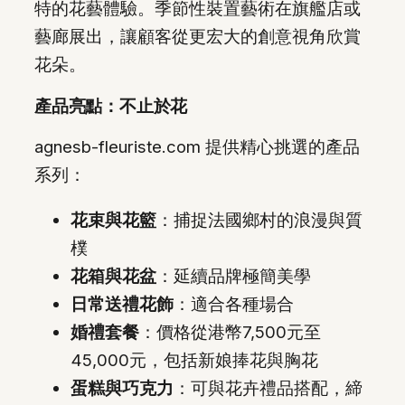
特的花藝體驗。季節性裝置藝術在旗艦店或
藝廊展出，讓顧客從更宏大的創意視角欣賞
花朵。
產品亮點：不止於花
agnesb-fleuriste.com 提供精心挑選的產品
系列：
花束與花籃
：捕捉法國鄉村的浪漫與質
樸
花箱與花盆
：延續品牌極簡美學
日常送禮花飾
：適合各種場合
婚禮套餐
：價格從港幣7,500元至
45,000元，包括新娘捧花與胸花
蛋糕與巧克力
：可與花卉禮品搭配，締