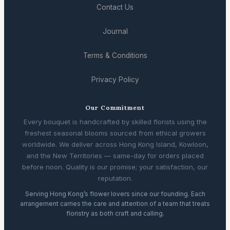
Contact Us
Journal
Terms & Conditions
Privacy Policy
Our Commitment
Every bouquet is handcrafted by skilled florists using the
freshest seasonal blooms sourced from ethical growers
worldwide. We deliver across Hong Kong Island, Kowloon,
and the New Territories — same-day for orders placed
before noon. Quality is our promise; your satisfaction, our
reputation.
Serving Hong Kong’s flower lovers since our founding. Each
arrangement carries the care and attention of a team that treats
floristry as both craft and calling.