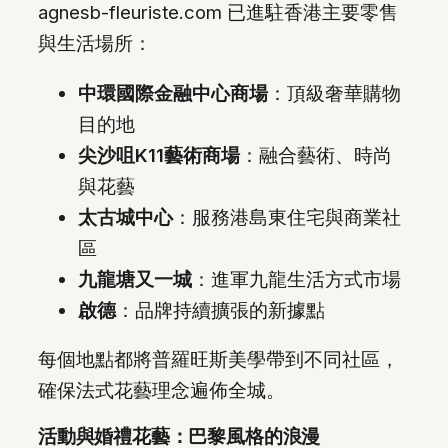
agnesb-fleuriste.com 已進駐香港主要零售
與生活場所：
中環國際金融中心商場
：頂級奢華購物
目的地
尖沙咀K11藝術商場
：融合藝術、時尚
與花藝
太古城中心
：服務港島東住宅與商業社
區
九龍塘又一城
：進軍九龍生活方式市場
啟德
：品牌持續擴張的新據點
每個地點都將普羅旺斯美學帶到不同社區，
確保法式花藝理念遍佈全城。
活動與婚禮花藝：巴黎風格的浪漫