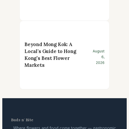
Beyond Mong Kok: A
Local’s Guide to Hong
August
6,
Kong’s Best Flower
2026
Markets
Buds n' Bite
Where flowers and food come together — gastronomic