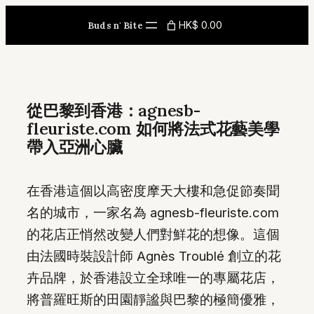
Skip
HK$ 0.00
Buds n' Bite
to
content
從巴黎到香港：agnesb-
fleuriste.com 如何將法式花藝美學
帶入亞洲心臟
在香港這個以高密度摩天大樓和急促節奏聞
名的城市，一家名為 agnesb-fleuriste.com
的花店正悄然改變人們對鮮花的想像。這個
由法國時裝設計師 Agnès Troublé 創立的花
卉品牌，於香港設立全球唯一的專屬花店，
將普羅旺斯的田園靜謐與巴黎的極簡優雅，