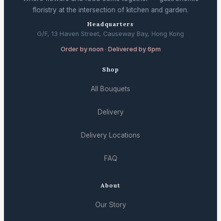
floristry at the intersection of kitchen and garden.
Headquarters
G/F, 13 Haven Street, Causeway Bay, Hong Kong
Order by noon · Delivered by 6pm
Shop
All Bouquets
Delivery
Delivery Locations
FAQ
About
Our Story