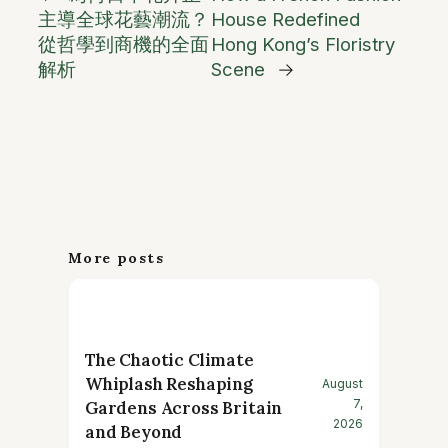
主導全球花藝潮流？
House Redefined
從哲學到商機的全面
Hong Kong’s Floristry
解析
Scene
→
More posts
The Chaotic Climate
Whiplash Reshaping
August
7,
Gardens Across Britain
2026
and Beyond