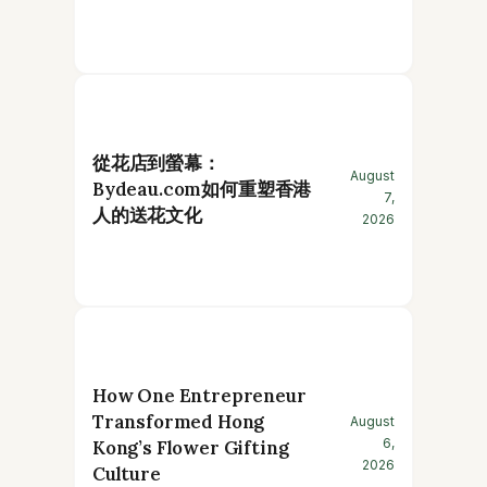
從花店到螢幕：
August
Bydeau.com如何重塑香港
7,
人的送花文化
2026
How One Entrepreneur
Transformed Hong
August
6,
Kong’s Flower Gifting
2026
Culture