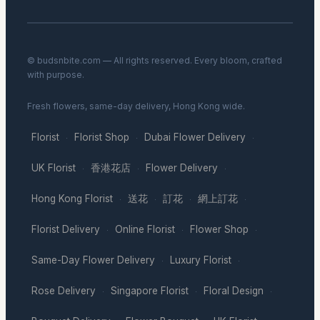
© budsnbite.com — All rights reserved. Every bloom, crafted
with purpose.
Fresh flowers, same-day delivery, Hong Kong wide.
Florist
Florist Shop
Dubai Flower Delivery
·
·
·
UK Florist
香港花店
Flower Delivery
·
·
·
Hong Kong Florist
送花
訂花
網上訂花
·
·
·
·
Florist Delivery
Online Florist
Flower Shop
·
·
·
Same-Day Flower Delivery
Luxury Florist
·
·
Rose Delivery
Singapore Florist
Floral Design
·
·
·