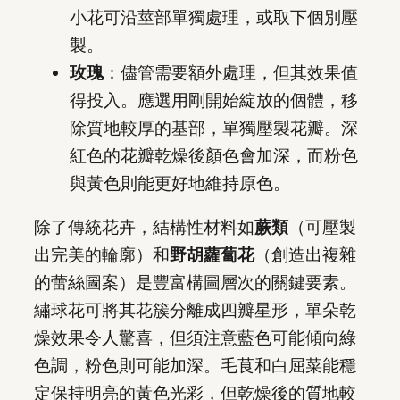
小花可沿莖部單獨處理，或取下個別壓
製。
玫瑰
：儘管需要額外處理，但其效果值
得投入。應選用剛開始綻放的個體，移
除質地較厚的基部，單獨壓製花瓣。深
紅色的花瓣乾燥後顏色會加深，而粉色
與黃色則能更好地維持原色。
除了傳統花卉，結構性材料如
蕨類
（可壓製
出完美的輪廓）和
野胡蘿蔔花
（創造出複雜
的蕾絲圖案）是豐富構圖層次的關鍵要素。
繡球花可將其花簇分離成四瓣星形，單朵乾
燥效果令人驚喜，但須注意藍色可能傾向綠
色調，粉色則可能加深。毛茛和白屈菜能穩
定保持明亮的黃色光彩，但乾燥後的質地較