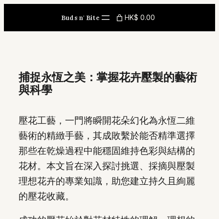
Skip
HK$ 0.00
Buds n' Bite
to
content
捕捉永恆之美：掌握花卉壓製的藝術
與科學
壓花工藝，一門將瞬開花朵幻化為永恆二維
藝術的精緻手藝，其成敗繫於能否精準選擇
那些在乾燥過程中能穩固維持色彩與結構的
花材。本文旨在深入探討挑選、採摘與壓製
理想花卉的專業知識，助您建立持久且絢麗
的壓花收藏。