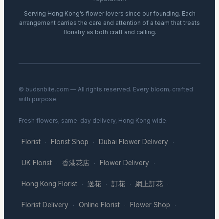
Serving Hong Kong’s flower lovers since our founding. Each
arrangement carries the care and attention of a team that treats
floristry as both craft and calling.
© budsnbite.com — All rights reserved. Every bloom, crafted
with purpose.
Fresh flowers, same-day delivery, Hong Kong wide.
Florist
Florist Shop
Dubai Flower Delivery
·
·
·
UK Florist
香港花店
Flower Delivery
·
·
·
Hong Kong Florist
送花
訂花
網上訂花
·
·
·
·
Florist Delivery
Online Florist
Flower Shop
·
·
·