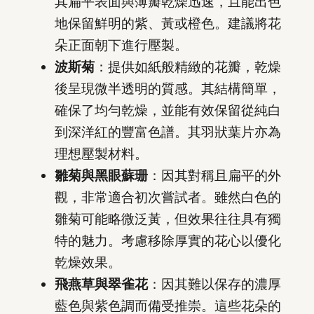
其扁平表面與薄瓣乾燥迅速，且能出色
地保留鮮明的紫、黃或橙色。建議將花
朵正面朝下進行壓製。
波斯菊
：提供如紙般精緻的花瓣，乾燥
後呈現微半透明的質感。其結構簡單，
確保了均勻乾燥，並能有效保留從純白
到深洋紅的豐富色譜。其羽狀葉片亦為
理想壓製材料。
雛菊與黑眼蘇珊
：因其對稱且扁平的外
觀，非常適合初次嘗試者。雖然白色的
雛菊可能略微泛黃，但效果往往具有獨
特的魅力。考慮移除厚實的花心以優化
乾燥效果。
飛燕草與翠雀花
：因其難以保存的濃厚
藍色與紫色調而備受推崇。這些花朵的