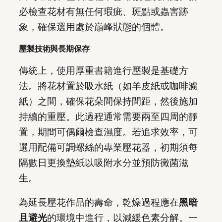
必檢查花材有無任何瑕疵、斑點或蟲害跡
象，確保選用處於巔峰狀態的個體。
壓製技術與長期保存
傳統上，使用厚重書籍進行壓製是基礎方
法。將花材置於吸水紙（如羊皮紙或咖啡濾
紙）之間，確保花朵間保持間距，然後施加
持續的重壓。此過程通常需要兩至四周的靜
置，期間可偶爾檢查濕度。若追求效率，可
選用配備可調螺絲的專業壓花器，初期須每
隔數日更換墊紙以吸附水分並預防黴菌滋
生。
為延長壓花作品的壽命，乾燥過程應在
黑暗
且避光
的環境中進行，以減緩色素分解。一