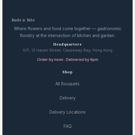
Buds n' Bite
Where flowers and food come together — gastronomic
floristry at the intersection of kitchen and garden.
Headquarters
G/F, 13 Haven Street, Causeway Bay, Hong Kong
Order by noon · Delivered by 6pm
Shop
All Bouquets
Delivery
Delivery Locations
FAQ