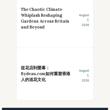
The Chaotic Climate
Whiplash Reshaping
August
7,
Gardens Across Britain
2026
and Beyond
從花店到螢幕：
August
Bydeau.com如何重塑香港
7,
人的送花文化
2026