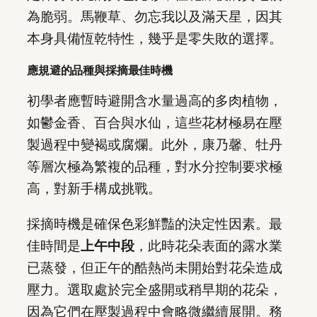
為脆弱。馬鞭草、勿忘我以及滿天星，因其
本身具備恆乾特性，幾乎是零失敗的選擇。
應規避的品種與採摘最佳時機
初學者應暫時避開含水量過高的多肉植物，
如鬱金香、百合與水仙，這些花材極易在壓
製過程中變褐或腐爛。此外，康乃馨、牡丹
等層次極為繁複的品種，對水分控制要求極
高，對新手構成挑戰。
採摘時機是確保色彩鮮豔的決定性因素。最
佳時間是
上午中段
，此時花朵表面的露水業
已蒸發，但正午的酷熱尚未開始對花朵造成
壓力。選取處於完全盛開或稍早期的花朵，
因為它們在壓製過程中會略微繼續展開。務