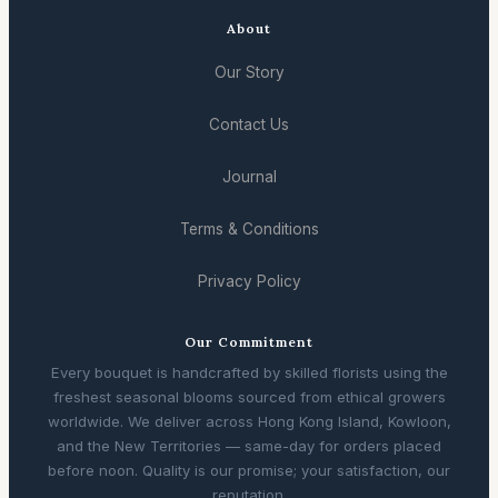
About
Our Story
Contact Us
Journal
Terms & Conditions
Privacy Policy
Our Commitment
Every bouquet is handcrafted by skilled florists using the
freshest seasonal blooms sourced from ethical growers
worldwide. We deliver across Hong Kong Island, Kowloon,
and the New Territories — same-day for orders placed
before noon. Quality is our promise; your satisfaction, our
reputation.