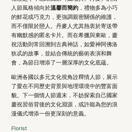
人節風格傾向於
溫馨而簡約
，禮物多為小巧
的鮮花或巧克力，更強調親密關係的維護，
而不僅限於戀人。丹麥人尤其熱衷於寄送帶
有幽默感的匿名卡片。而在希臘與東歐，慶
祝活動則常回溯到古典神話，如愛神阿佛洛
狄忒的故事，並結合傳統的藝術表演和舞
會，為節日增添了一層深厚的文化底蘊。
歐洲各國以多元文化視角詮釋情人節，展示
了愛在不同歷史背景與地理環境中的豐富面
貌。下一個情人節週末，不妨探索自己國家
慶祝習俗背後的文化淵源，或許能為您的浪
漫儀式增添一份更深刻的意義。
Florist