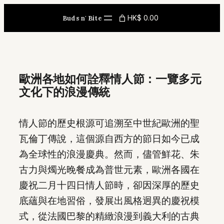
Skip
HK$ 0.00
Buds n' Bite
to
content
歐洲各地如何詮釋情人節：一覽多元
文化下的浪漫傳統
情人節的歷史根源可追溯至中世紀歐洲的聖
瓦倫丁傳說，這個源自西方的節日如今已成
為全球性的浪漫慶典。然而，儘管鮮花、朱
古力與燭光晚餐成為普世元素，歐洲各國在
慶祝二月十四日情人節時，卻因深厚的歷史
底蘊與在地習俗，發展出風格迥異的慶祝模
式，從法國巴黎的精緻浪漫到義大利的古典