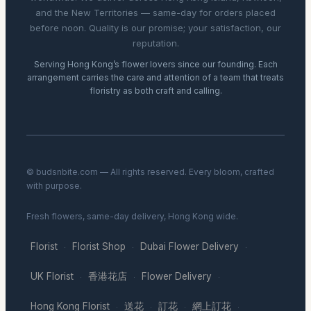
and the New Territories — same-day for orders placed
before noon. Quality is our promise; your satisfaction, our
reputation.
Serving Hong Kong’s flower lovers since our founding. Each
arrangement carries the care and attention of a team that treats
floristry as both craft and calling.
© budsnbite.com — All rights reserved. Every bloom, crafted
with purpose.
Fresh flowers, same-day delivery, Hong Kong wide.
Florist
Florist Shop
Dubai Flower Delivery
·
·
·
UK Florist
香港花店
Flower Delivery
·
·
·
Hong Kong Florist
送花
訂花
網上訂花
·
·
·
·