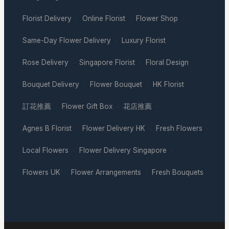
Florist Delivery
Online Florist
Flower Shop
·
·
·
Same-Day Flower Delivery
Luxury Florist
·
·
Rose Delivery
Singapore Florist
Floral Design
·
·
·
Bouquet Delivery
Flower Bouquet
HK Florist
·
·
·
訂花推薦
Flower Gift Box
花店推薦
·
·
·
Agnes B Florist
Flower Delivery HK
Fresh Flowers
·
·
·
Local Flowers
Flower Delivery Singapore
·
·
Flowers UK
Flower Arrangements
Fresh Bouquets
·
·