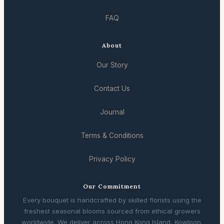
FAQ
About
Our Story
Contact Us
Journal
Terms & Conditions
Privacy Policy
Our Commitment
Every bouquet is handcrafted by skilled florists using the
freshest seasonal blooms sourced from ethical growers
worldwide. We deliver across Hong Kong Island, Kowloon,