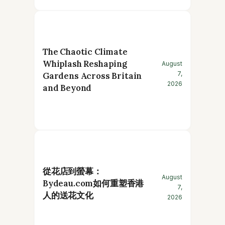
The Chaotic Climate
Whiplash Reshaping
August
7,
Gardens Across Britain
2026
and Beyond
從花店到螢幕：
August
Bydeau.com如何重塑香港
7,
人的送花文化
2026