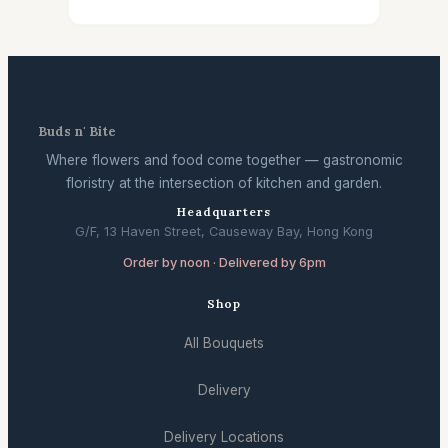
Buds n' Bite
Where flowers and food come together — gastronomic
floristry at the intersection of kitchen and garden.
Headquarters
G/F, 13 Haven Street, Causeway Bay, Hong Kong
Order by noon · Delivered by 6pm
Shop
All Bouquets
Delivery
Delivery Locations