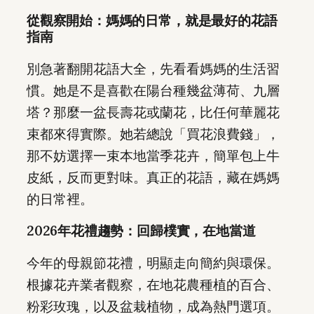
從觀察開始：媽媽的日常，就是最好的花語
指南
別急著翻開花語大全，先看看媽媽的生活習
慣。她是不是喜歡在陽台種幾盆薄荷、九層
塔？那麼一盆長壽花或蘭花，比任何華麗花
束都來得實際。她若總說「買花浪費錢」，
那不妨選擇一束本地當季花卉，簡單包上牛
皮紙，反而更對味。真正的花語，藏在媽媽
的日常裡。
2026年花禮趨勢：回歸樸實，在地當道
今年的母親節花禮，明顯走向簡約與環保。
根據花卉業者觀察，在地花農種植的百合、
粉彩玫瑰，以及盆栽植物，成為熱門選項。