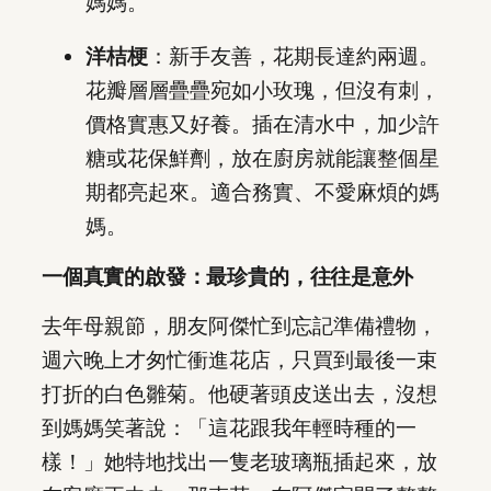
媽媽。
洋桔梗
：新手友善，花期長達約兩週。
花瓣層層疊疊宛如小玫瑰，但沒有刺，
價格實惠又好養。插在清水中，加少許
糖或花保鮮劑，放在廚房就能讓整個星
期都亮起來。適合務實、不愛麻煩的媽
媽。
一個真實的啟發：最珍貴的，往往是意外
去年母親節，朋友阿傑忙到忘記準備禮物，
週六晚上才匆忙衝進花店，只買到最後一束
打折的白色雛菊。他硬著頭皮送出去，沒想
到媽媽笑著說：「這花跟我年輕時種的一
樣！」她特地找出一隻老玻璃瓶插起來，放