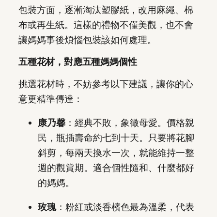
包裝方面，逐漸淘汰塑膠紙，改用麻繩、棉
布或再生紙。這樣的禮物不僅美觀，也不會
讓媽媽事後煩惱包裝該如何處理。
五種花材，對應五種媽媽個性
挑選花材時，不妨參考以下建議，讓你的心
意更精準傳達：
康乃馨
：經典不敗，象徵母愛。價格親
民，瓶插壽命約七到十天。只要將花腳
斜剪，每兩天換水一次，就能維持一整
週的觀賞期。適合個性隨和、什麼都好
的媽媽。
玫瑰
：粉紅或淡香檳色最為溫柔，代表