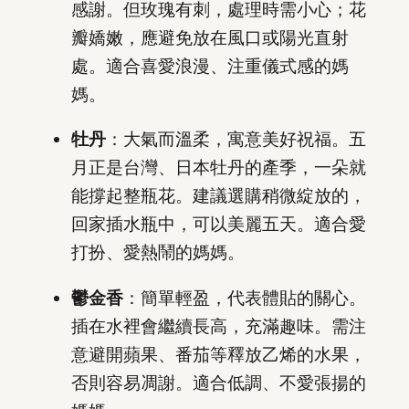
感謝。但玫瑰有刺，處理時需小心；花
瓣嬌嫩，應避免放在風口或陽光直射
處。適合喜愛浪漫、注重儀式感的媽
媽。
牡丹
：大氣而溫柔，寓意美好祝福。五
月正是台灣、日本牡丹的產季，一朵就
能撐起整瓶花。建議選購稍微綻放的，
回家插水瓶中，可以美麗五天。適合愛
打扮、愛熱鬧的媽媽。
鬱金香
：簡單輕盈，代表體貼的關心。
插在水裡會繼續長高，充滿趣味。需注
意避開蘋果、番茄等釋放乙烯的水果，
否則容易凋謝。適合低調、不愛張揚的