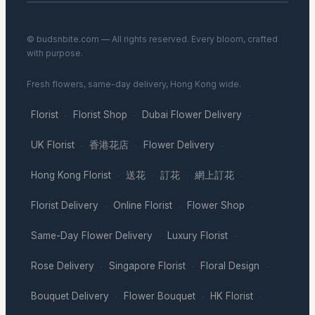
© budsnbite.com — All rights reserved. Every bloom, crafted
with purpose.
Fresh flowers, same-day delivery, Hong Kong wide.
Florist
Florist Shop
Dubai Flower Delivery
·
·
·
UK Florist
香港花店
Flower Delivery
·
·
·
Hong Kong Florist
送花
訂花
網上訂花
·
·
·
·
Florist Delivery
Online Florist
Flower Shop
·
·
·
Same-Day Flower Delivery
Luxury Florist
·
·
Rose Delivery
Singapore Florist
Floral Design
·
·
·
Bouquet Delivery
Flower Bouquet
HK Florist
·
·
·