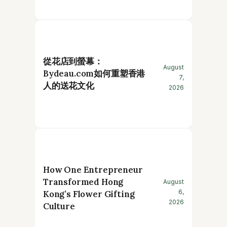
從花店到螢幕：
August
Bydeau.com如何重塑香港
7,
人的送花文化
2026
How One Entrepreneur
Transformed Hong
August
6,
Kong’s Flower Gifting
2026
Culture