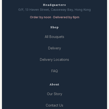
Headquarters
G/F, 13 Haven Street, Causeway Bay, Hong Kong
Order by noon · Delivered by 6pm
Shop
All Bouquets
Delivery
Delivery Locations
FAQ
About
Our Story
Contact Us