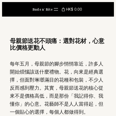
Skip
HK$ 0.00
Buds n' Bite
to
content
母親節送花不頭痛：選對花材，心意
比價格更動人
每年五月，母親節的腳步悄悄靠近，許多人
開始煩惱該送什麼禮物。花，向來是經典選
擇，但面對琳瑯滿目的花種和包裝，不少人
反而感到壓力。其實，母親節送花的核心從
來不是價格高低，而是那份「我記得你、我
懂你」的心意。花藝師不是人人當得起，但
一個貼心的選擇，每個人都做得到。