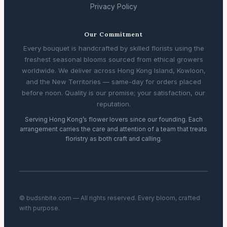
Privacy Policy
Our Commitment
Every bouquet is handcrafted by skilled florists using the
freshest seasonal blooms sourced from ethical growers
worldwide. We deliver across Hong Kong Island, Kowloon,
and the New Territories — same-day for orders placed
before noon. Quality is our promise; your satisfaction, our
reputation.
Serving Hong Kong’s flower lovers since our founding. Each
arrangement carries the care and attention of a team that treats
floristry as both craft and calling.
© budsnbite.com — All rights reserved. Every bloom, crafted
with purpose.