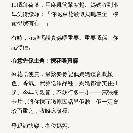
種嘅薄荷葉，用麻繩簡單紮起。媽媽收到嗰
陣笑得燦爛：「你呢束花最似我哋屋企，樸
素得嚟有心。」
有時，花靚唔靚真係唔重要。重要嘅係，你
記得佢。
心意先係主角：揀花嘅真諦
揀花唔使貴，最緊要係記低媽媽鍾意嘅顏
色、香氣。就算送錯品種，媽媽都會笑住插
起。今年母親節，不妨行多一步——寫張細
卡片，將你揀花嘅原因話畀佢聽。佢一定會
珍而重之，收喺床頭櫃。
母親節快樂，各位媽媽。