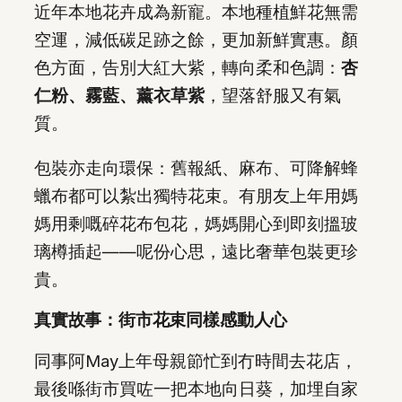
近年本地花卉成為新寵。本地種植鮮花無需
空運，減低碳足跡之餘，更加新鮮實惠。顏
色方面，告別大紅大紫，轉向柔和色調：
杏
仁粉、霧藍、薰衣草紫
，望落舒服又有氣
質。
包裝亦走向環保：舊報紙、麻布、可降解蜂
蠟布都可以紮出獨特花束。有朋友上年用媽
媽用剩嘅碎花布包花，媽媽開心到即刻搵玻
璃樽插起——呢份心思，遠比奢華包裝更珍
貴。
真實故事：街市花束同樣感動人心
同事阿May上年母親節忙到冇時間去花店，
最後喺街市買咗一把本地向日葵，加埋自家