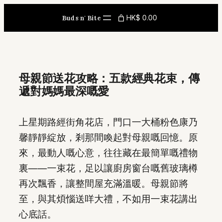
Skip
HK$ 0.00
Buds n' Bite
to
content
母親節送花攻略：五款經典花束，傳
遞對媽媽最深嘅愛
上星期路經街角花店，門口一大桶粉色康乃
馨靜靜綻放，剎那間喚起對母親嘅回憶。原
來，最動人嘅心意，往往藏在最簡單嘅禮物
裏——一束花，足以讓廚房窗台嘅舊玻璃樽
再次飄香，讓整間屋充滿溫暖。母親節將
至，與其煩惱送咩大禮，不如用一束花講出
心底話。