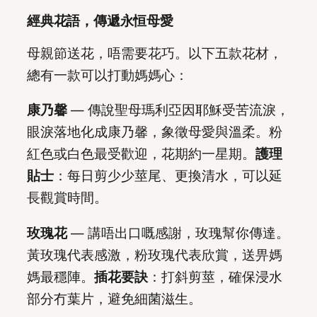
經典花語，傳遞永恒母愛
母親節送花，唔需要花巧。以下五款花材，
總有一款可以打動媽媽心：
康乃馨
— 傳說聖母瑪利亞因耶穌受苦流淚，
眼淚落地化成康乃馨，象徵母愛與溫柔。粉
紅色或白色最受歡迎，花期約一星期。
護理
貼士
：每日剪少少莖尾、更換清水，可以延
長觀賞時間。
玫瑰花
— 講唔出口嘅感謝，玫瑰幫你傳達。
黃玫瑰代表感激，粉玫瑰代表欣賞，送畀媽
媽最穩陣。
插花要訣
：打斜剪莖，確保浸水
部分冇葉片，避免細菌滋生。