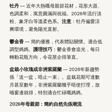
牡丹
— 近年大熱嘅母親節花材，花形大器、
色調柔和，寓意圓滿與祝福。2026年流行淡
粉、象牙白等溫柔色系。
注意
：牡丹偏愛涼
爽環境，避免陽光直射。
鬱金香
— 簡約優雅，代表體貼關懷。適合低
調型媽媽。
護理技巧
：鬱金香會追光，每日
轉動花瓶方向，令花莖企得筆直。
盆栽小玫瑰或非洲紫羅蘭
— 2026年新趨勢
係「送一盆，唔止一束」。盆栽花期可達數
月甚至數年，非洲紫羅蘭幾乎唔使打理，放
喺窗邊就得，特別適合忙碌嘅媽媽。
2026年母親節：簡約自然先係潮流