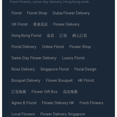
Fresh flowers, same-day delivery, Hong Kong wide.
Florist
Florist Shop
Dubai Flower Delivery
·
·
·
UK Florist
香港花店
Flower Delivery
·
·
·
Hong Kong Florist
送花
訂花
網上訂花
·
·
·
·
Florist Delivery
Online Florist
Flower Shop
·
·
·
Same-Day Flower Delivery
Luxury Florist
·
·
Rose Delivery
Singapore Florist
Floral Design
·
·
·
Bouquet Delivery
Flower Bouquet
HK Florist
·
·
·
訂花推薦
Flower Gift Box
花店推薦
·
·
·
Agnes B Florist
Flower Delivery HK
Fresh Flowers
·
·
·
Local Flowers
Flower Delivery Singapore
·
·