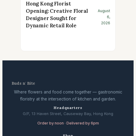
Hong Kong Florist
Opening: Creative Floral
August
6,
Designer Sought for
2026
Dynamic Retail Role
Buds n' Bite
Where flowers and food come together — gastronomic
floristry at the intersection of kitchen and garden.
Headquarters
G/F, 13 Haven Street, Causeway Bay, Hong Kong
Order by noon · Delivered by 6pm
Shop