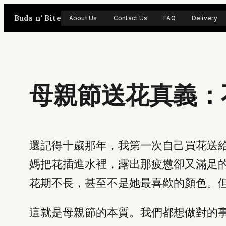
Skip
Buds n' Bite
About Us
Contact Us
FAQ
Delivery
to
content
母親節送花真義：
還記得十歲那年，我第一次自己買花送
媽把花插進水裡，露出那疲憊卻又滿足
花期不長，甚至不是她最喜歡的顏色。
這就是母親節的本質。我們都想做對的