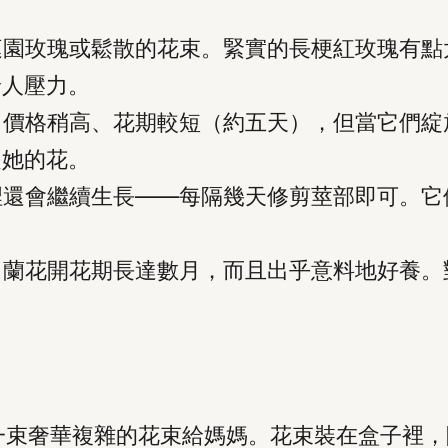
庭園玫瑰或鬆散的花束。緊實的長梗紅玫瑰有
給人壓力。
。價格稍高、花期較短（約五天），但當它們
是她的花。
裡還會繼續生長——每隔幾天修剪莖部即可。
。蘭花開花期長達數月，而且出乎意料地好養
一束奢華複雜的花束給媽媽。花束裝在盒子裡，