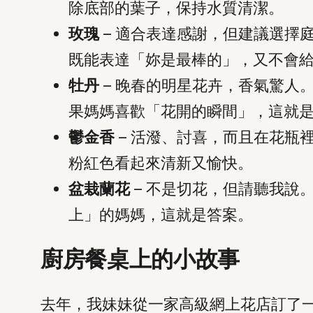
除底部的葉子，保持水質清潔。
玫瑰
– 適合表達感謝，但建議選擇
既能表達「妳是最棒的」，又不會
牡丹
– 晚春的明星花卉，香氣驚人
果媽媽喜歡「花開的瞬間」，這就
鬱金香
– 活潑、討喜，而且在花瓶
粉紅色看起來清新又愉快。
盆栽蘭花
– 不是切花，但請聽我說
上」的媽媽，這就是答案。
廚房餐桌上的小故事
去年，我妹妹從一家高級網上花店訂了