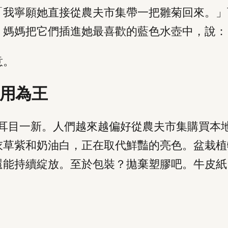
「我寧願她直接從農夫市集帶一把雛菊回來。」
。媽媽把它們插進她最喜歡的藍色水壺中，說：
意。
實用為王
人耳目一新。人們越來越偏好從農夫市集購買本
衣草紫和奶油白，正在取代鮮豔的亮色。盆栽植
還能持續綻放。至於包裝？拋棄塑膠吧。牛皮紙
。