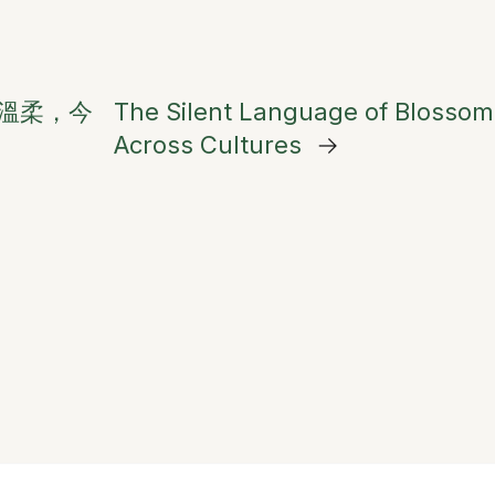
溫柔，今
The Silent Language of Blosso
Across Cultures
→