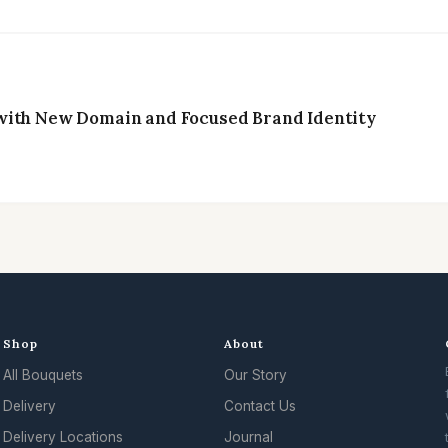
with New Domain and Focused Brand Identity
Shop
About
All Bouquets
Our Story
Delivery
Contact Us
Delivery Locations
Journal