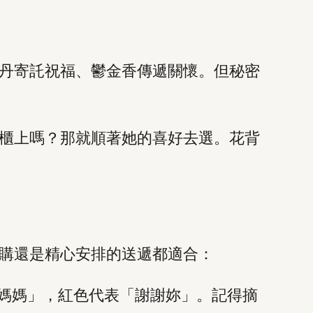
丹寄託祝福、鬱金香傳遞關懷。但秘密
櫃上嗎？那就順著她的喜好去選。花背
購還是精心安排的送遞都適合：
，媽媽」，紅色代表「謝謝妳」。記得摘