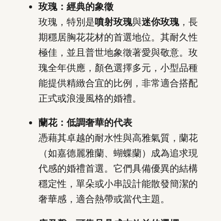
玫瑰：經典的象徵
玫瑰，特別是
噴射玫瑰
與
迷你玫瑰
，長
期穩居胸花花材的首選地位。其耐久性
極佳，並且普世地象徵著愛與敬意。玫
瑰全年供應，顏色選擇多元，小型品種
能提供精緻合宜的比例，非常適合搭配
正式或浪漫風格的婚禮。
蘭花：低調奢華的代表
憑藉其卓越的耐水性與高雅氣質，蘭花
（如嘉德麗雅蘭、蝴蝶蘭）成為追求現
代感的婚禮首選。它們具備優異的結構
穩定性，單朵或小串設計能散發簡潔的
奢華感，適合熱帶或當代主題。