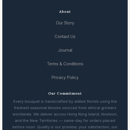
About
Our Story
Contact Us
Journal
Terms & Conditions
Privacy Policy
Our Commitment
Every bouquet is handcrafted by skilled florists using the
freshest seasonal blooms sourced from ethical growers
worldwide. We deliver across Hong Kong Island, Kowloon,
and the New Territories — same-day for orders placed
before noon. Quality is our promise; your satisfaction, our