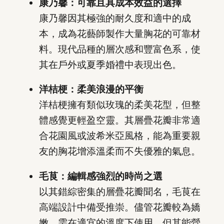
康乃馨：可靠且具成本效益的選擇
康乃馨因其極強的耐久度和適中的成
本，成為花藝師製作大量胸花的可靠材
料。現代品種的層次感和豐富色系，使
其在戶外或夏季婚禮中表現出色。
洋桔梗：柔美浪漫的平衡
洋桔梗擁有類似玫瑰的柔美花型，但整
體感覺更輕盈空靈。其層疊花瓣非常適
合花園風或波希米亞風格，能為重要親
友的胸花增添溫柔而不失優雅的氣息。
毛茛：編輯感強烈的時尚之選
以其錯綜密集的層疊花瓣聞名，毛茛在
高端設計中備受推崇。儘管花瓣較為嬌
嫩，需在適宜的溫度下使用，但其能營