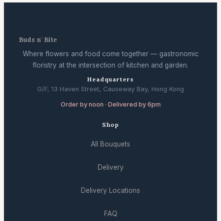
Buds n' Bite
Where flowers and food come together — gastronomic
floristry at the intersection of kitchen and garden.
Headquarters
G/F, 13 Haven Street, Causeway Bay, Hong Kong
Order by noon · Delivered by 6pm
Shop
All Bouquets
Delivery
Delivery Locations
FAQ