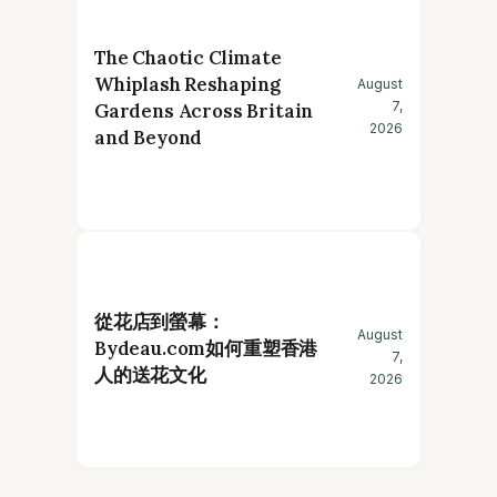
The Chaotic Climate
Whiplash Reshaping
August
7,
Gardens Across Britain
2026
and Beyond
從花店到螢幕：
August
Bydeau.com如何重塑香港
7,
人的送花文化
2026