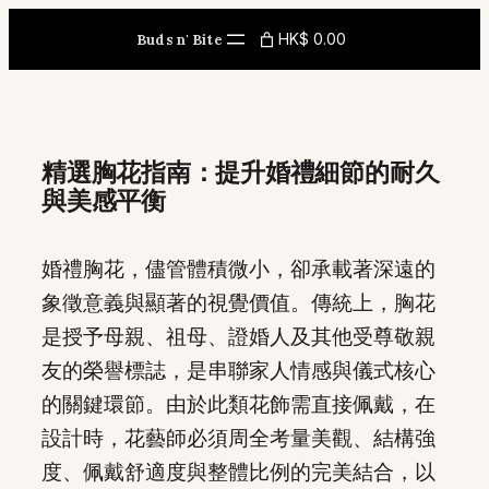
Skip
HK$ 0.00
Buds n' Bite
to
content
精選胸花指南：提升婚禮細節的耐久
與美感平衡
婚禮胸花，儘管體積微小，卻承載著深遠的
象徵意義與顯著的視覺價值。傳統上，胸花
是授予母親、祖母、證婚人及其他受尊敬親
友的榮譽標誌，是串聯家人情感與儀式核心
的關鍵環節。由於此類花飾需直接佩戴，在
設計時，花藝師必須周全考量美觀、結構強
度、佩戴舒適度與整體比例的完美結合，以