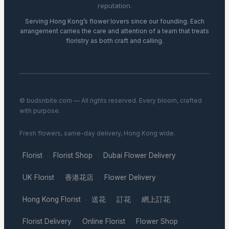
reputation.
Serving Hong Kong’s flower lovers since our founding. Each
arrangement carries the care and attention of a team that treats
floristry as both craft and calling.
© budsnbite.com — All rights reserved. Every bloom, crafted
with purpose.
Fresh flowers, same-day delivery, Hong Kong wide.
Florist
Florist Shop
Dubai Flower Delivery
·
·
·
UK Florist
香港花店
Flower Delivery
·
·
·
Hong Kong Florist
送花
訂花
網上訂花
·
·
·
·
Florist Delivery
Online Florist
Flower Shop
·
·
·