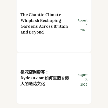
The Chaotic Climate
Whiplash Reshaping
August
7,
Gardens Across Britain
2026
and Beyond
從花店到螢幕：
August
Bydeau.com如何重塑香港
7,
人的送花文化
2026