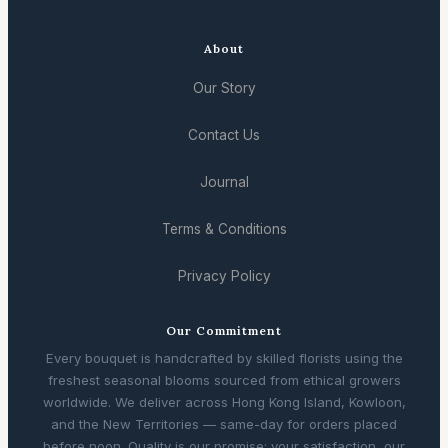
About
Our Story
Contact Us
Journal
Terms & Conditions
Privacy Policy
Our Commitment
Every bouquet is handcrafted by skilled florists using the
freshest seasonal blooms sourced from ethical growers
worldwide. We deliver across Hong Kong Island, Kowloon,
and the New Territories — same-day for orders placed
before noon. Quality is our promise; your satisfaction, our