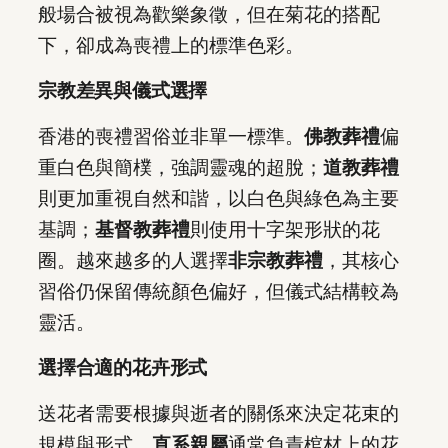
般場合被視為歡樂象徵，但在菊花的搭配
下，卻成為喪禮上的標準色彩。
宗教差異與儀式選擇
香港的喪禮習俗並非單一標準。
佛教葬禮
偏
重白色與簡樸，強調靈魂的超脫；
道教葬禮
則更加重視自然和諧，以白色與綠色為主要
基調；
基督教葬禮
則使用十字架形狀的花
圈。越來越多的人選擇
非宗教葬禮
，其核心
習俗仍保留傳統顏色偏好，但儀式結構較為
靈活。
選擇合適的花卉形式
送花者需要根據與逝者的關係來決定花束的
規模與形式。
直系親屬
通常負責棺材上的花