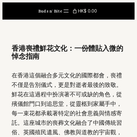
Skip
HK$ 0.00
Buds n' Bite
to
content
香港喪禮鮮花文化：一份體貼入微的
悼念指南
在香港這個融合多元文化的國際都會，喪禮
不僅是告別儀式，更是對逝者最後的致敬。
鮮花在這過程中扮演著不可或缺的角色，從
殯儀館門口到追思堂，從靈柩到家屬手中，
每一束花都承載著特定的社會意義與情感寄
託。這座城市的喪葬文化融合了中國傳統習
俗、英國殖民遺風、佛教與道教的宇宙觀，