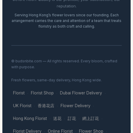
reputation.
Serving Hong Kong’s flower lovers since our founding. Each
arrangement carries the care and attention of a team that treats
floristry as both craft and calling.
© budsnbite.com — All rights reserved. Every bloom, crafted
with purpose.
Fresh flowers, same-day delivery, Hong Kong wide.
Florist
Florist Shop
Dubai Flower Delivery
·
·
·
UK Florist
香港花店
Flower Delivery
·
·
·
Hong Kong Florist
送花
訂花
網上訂花
·
·
·
·
Florist Delivery
Online Florist
Flower Shop
·
·
·