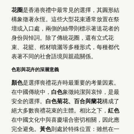
花圈
是香港喪禮中最常見的選擇，其圓形結
構象徵著永恆。這些大型花束通常放置在祭
壇或入口處，兩側的絲帶則標示著送花者的
身份與悼詞。除了傳統花圈，還有立式花
束、花籃、棺材噴灑等多種形式，每種都代
表著不同的社會語境與親疏關係。
色彩與花卉的深層意義
顏色
是選擇喪禮花卉時最重要的考量因素。
在中國傳統中，
白色
象徵純潔與哀悼，是最
安全的選擇。
白色菊花、百合與蘭花
構成了
絕大多數喪禮花束的主體。相比之下，
紅色
在中國文化中與喜慶場合密切相關，因此應
完全避免。
黃色
則處於特殊位置：雖然在一