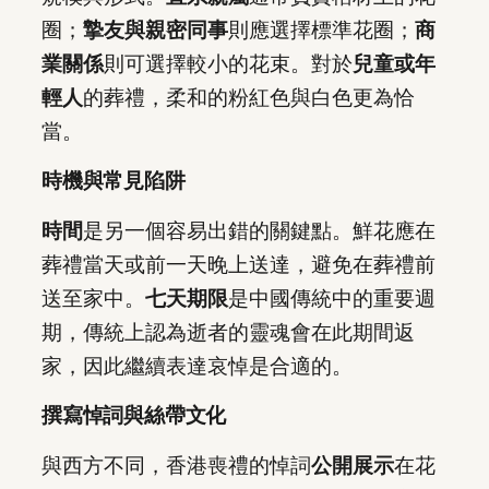
圈；
摯友與親密同事
則應選擇標準花圈；
商
業關係
則可選擇較小的花束。對於
兒童或年
輕人
的葬禮，柔和的粉紅色與白色更為恰
當。
時機與常見陷阱
時間
是另一個容易出錯的關鍵點。鮮花應在
葬禮當天或前一天晚上送達，避免在葬禮前
送至家中。
七天期限
是中國傳統中的重要週
期，傳統上認為逝者的靈魂會在此期間返
家，因此繼續表達哀悼是合適的。
撰寫悼詞與絲帶文化
與西方不同，香港喪禮的悼詞
公開展示
在花