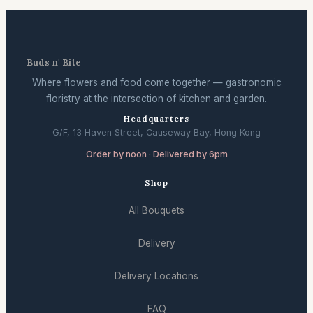
Buds n' Bite
Where flowers and food come together — gastronomic
floristry at the intersection of kitchen and garden.
Headquarters
G/F, 13 Haven Street, Causeway Bay, Hong Kong
Order by noon · Delivered by 6pm
Shop
All Bouquets
Delivery
Delivery Locations
FAQ