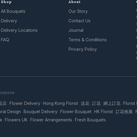
Shop
About
All Bouquets
Our Story
Delivery
Contact Us
Delivery Locations
Journal
FAQ
Terms & Conditions
Privacy Policy
 purpose.
花店
Flower Delivery
Hong Kong Florist
送花
訂花
網上訂花
Florist
·
·
·
·
·
·
oral Design
Bouquet Delivery
Flower Bouquet
HK Florist
訂花推薦
·
·
·
·
·
re
Flowers UK
Flower Arrangements
Fresh Bouquets
·
·
·