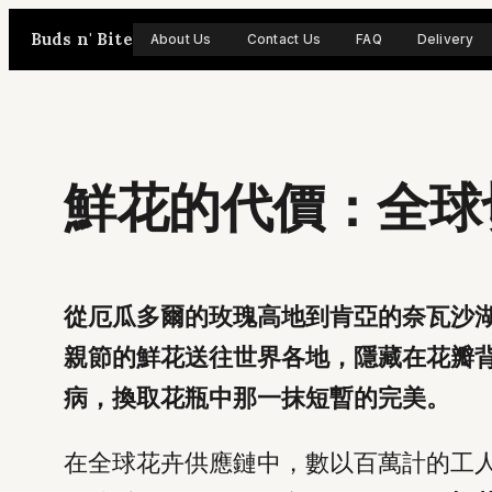
Skip
Buds n' Bite
About Us
Contact Us
FAQ
Delivery
to
content
鮮花的代價：全球
從厄瓜多爾的玫瑰高地到肯亞的奈瓦沙
親節的鮮花送往世界各地，隱藏在花瓣
病，換取花瓶中那一抹短暫的完美。
在全球花卉供應鏈中，數以百萬計的工