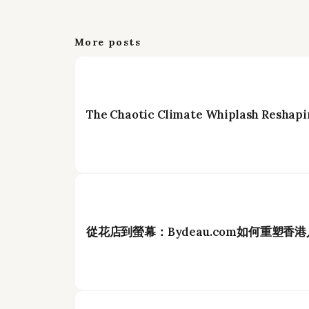
More posts
The Chaotic Climate Whiplash Reshapi
從花店到螢幕：Bydeau.com如何重塑香