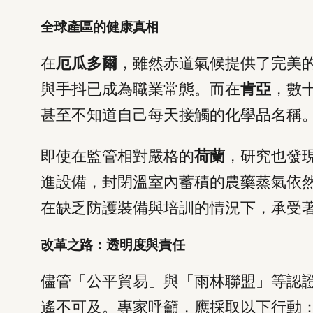
全球產區的健康真相
在
厄瓜多爾
，雖然赤道氣候提供了完美
與手抖已成為職業常態。而在
肯亞
，數
甚至不知道自己每天接觸的化學品名稱
即使在監管相對嚴格的
荷蘭
，研究也發
進設備，封閉溫室內蓄積的農藥蒸氣依
在缺乏防護裝備與培訓的情況下，承受
改革之路：透明度與責任
儘管「公平貿易」與「雨林聯盟」等認
遙不可及。專家呼籲，應採取以下行動