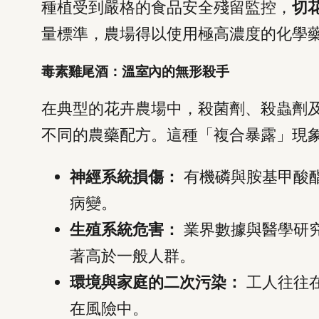
種植受到嚴格的食品安全殘留監控，
切
量標準，農場得以使用極高濃度的化學
毒素雞尾酒：溫室內的無形殺手
在典型的花卉農場中，殺菌劑、殺蟲劑
不同的農藥配方。這種「複合暴露」現
神經系統損傷：
有機磷與胺基甲酸
病變。
生殖系統危害：
業界數據與醫學研
著高於一般人群。
環境與家庭的二次污染：
工人往往
在風險中。