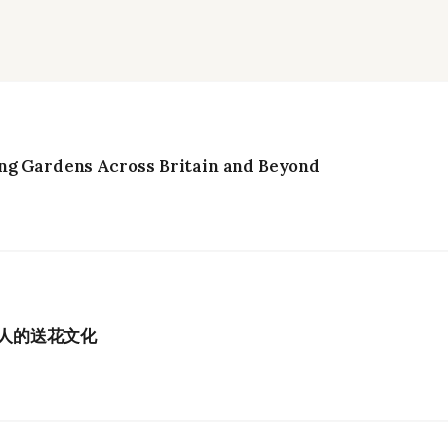
ng Gardens Across Britain and Beyond
港人的送花文化