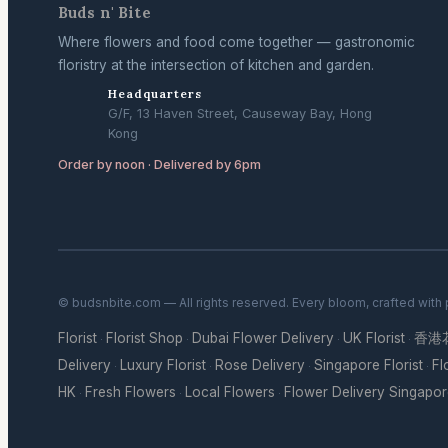
Buds n' Bite
Where flowers and food come together — gastronomic
floristry at the intersection of kitchen and garden.
Headquarters
G/F, 13 Haven Street, Causeway Bay, Hong
Kong
Order by noon · Delivered by 6pm
© budsnbite.com — All rights reserved. Every bloom, crafted with
Florist
Florist Shop
Dubai Flower Delivery
UK Florist
香港
·
·
·
·
Delivery
Luxury Florist
Rose Delivery
Singapore Florist
Fl
·
·
·
·
HK
Fresh Flowers
Local Flowers
Flower Delivery Singapo
·
·
·