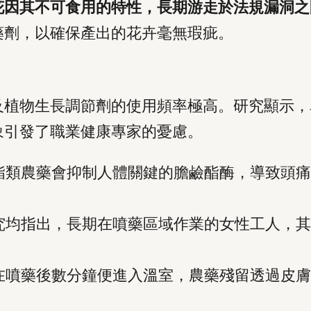
花因其不可食用的特性，長期游走於法規漏洞之
藥劑，以確保產出的花卉毫無瑕疵。
及植物生長調節劑的使用頻率極高。研究顯示，
象引發了職業健康專家的憂慮。
酯類農藥會抑制人體關鍵的膽鹼酯酶，導致頭痛
究均指出，長期在噴藥區域作業的女性工人，其
在噴藥後數分鐘便進入溫室，農藥殘留透過皮膚