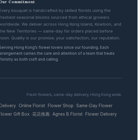
Our Commitment
Every bouquet is handcrafted by skilled florists using the
freshest seasonal blooms sourced from ethical growers
worldwide. We deliver across Hong Kong Island, Kowloon, and
the New Territories — same-day for orders placed before
noon. Quality is our promise; your satisfaction, our reputation.
Serving Hong Kong’s flower lovers since our founding. Each
arrangement carries the care and attention of a team that treats
floristry as both craft and calling.
Fresh flowers, same-day delivery, Hong Kong wide.
 Delivery
Online Florist
Flower Shop
Same-Day Flower
·
·
·
Flower Gift Box
花店推薦
Agnes B Florist
Flower Delivery
·
·
·