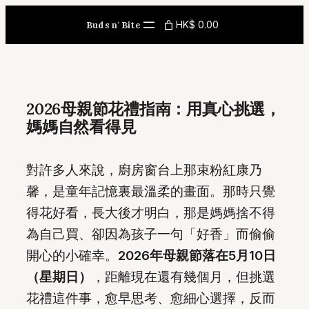
Skip
HK$ 0.00
Buds n' Bite
to
content
2026母親節花禮指南：用真心挑選，
媽媽自然看得見
對許多人來說，廚房窗台上那束粉紅康乃
馨，是童年記憶裏最溫柔的畫面。那時只覺
得花好看，長大後才明白，那是媽媽捨不得
為自己買、卻因為孩子一句「好香」而偷偷
開心的小確幸。
2026年母親節落在5月10日
（星期日）
，距離現在還有幾個月，但挑選
花禮這件事，愈早思考、愈細心選擇，反而