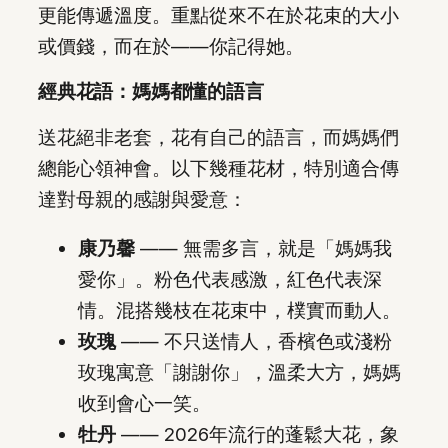
更能傳遞溫度。重點從來不在於花束的大小
或價錢，而在於——你記得她。
經典花語：媽媽都懂的語言
送花絕非老套，花有自己的語言，而媽媽們
總能心領神會。以下幾種花材，特別適合傳
達對母親的感謝與愛意：
康乃馨
—— 無需多言，就是「媽媽我
愛你」。粉色代表感激，紅色代表深
情。混搭幾枝在花束中，樸實而動人。
玫瑰
—— 不只送情人，香檳色或淺粉
玫瑰寓意「謝謝你」，溫柔大方，媽媽
收到會心一笑。
牡丹
—— 2026年流行的蓬鬆大花，象