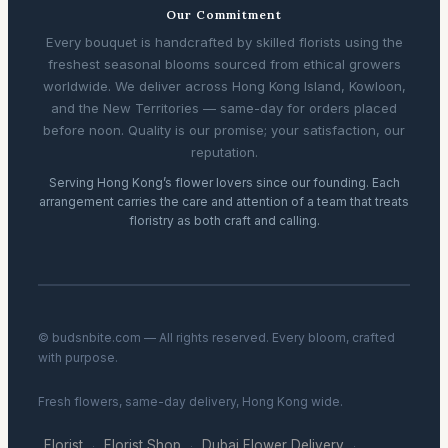
Our Commitment
Every bouquet is handcrafted by skilled florists using the
freshest seasonal blooms sourced from ethical growers
worldwide. We deliver across Hong Kong Island, Kowloon,
and the New Territories — same-day for orders placed
before noon. Quality is our promise; your satisfaction, our
reputation.
Serving Hong Kong’s flower lovers since our founding. Each
arrangement carries the care and attention of a team that treats
floristry as both craft and calling.
© budsnbite.com — All rights reserved. Every bloom, crafted
with purpose.
Fresh flowers, same-day delivery, Hong Kong wide.
Florist
Florist Shop
Dubai Flower Delivery
·
·
·