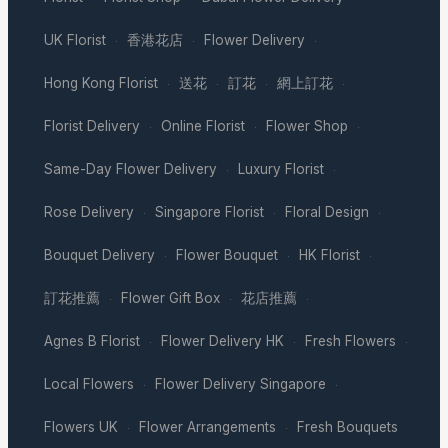
UK Florist
香港花店
Flower Delivery
·
·
·
Hong Kong Florist
送花
訂花
網上訂花
·
·
·
·
Florist Delivery
Online Florist
Flower Shop
·
·
·
Same-Day Flower Delivery
Luxury Florist
·
·
Rose Delivery
Singapore Florist
Floral Design
·
·
·
Bouquet Delivery
Flower Bouquet
HK Florist
·
·
·
訂花推薦
Flower Gift Box
花店推薦
·
·
·
Agnes B Florist
Flower Delivery HK
Fresh Flowers
·
·
·
Local Flowers
Flower Delivery Singapore
·
·
Flowers UK
Flower Arrangements
Fresh Bouquets
·
·