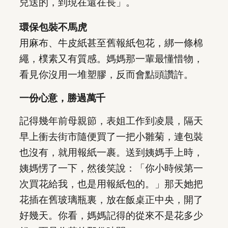
兒送的，到現在還在長」。
環保包裝不馬虎
用麻布、牛皮紙甚至舊報紙包花，綁一條棉
繩，樸素又有質感。媽媽那一輩最懂惜物，
看見你沒用一堆塑膠，反而會點頭讚許。
一份心意，勝過萬千
記得幾年前母親節，表姐工作到凌晨，隔天
早上衝去街市隨便買了一把小雛菊，連包裝
也沒有，就用報紙一裹。送到姨媽手上時，
姨媽愣了一下，然後笑說：「你小時候第一
次買花給我，也是用報紙包的。」那天她把
花插在舊玻璃瓶裏，放在飯桌正中央，開了
好幾天。你看，媽媽記得的從來不是花多少