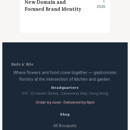
7,
New Domain and
2026
Focused Brand Identity
Buds n' Bite
Where flowers and food come together — gastronomic
floristry at the intersection of kitchen and garden.
Headquarters
G/F, 13 Haven Street, Causeway Bay, Hong Kong
Order by noon · Delivered by 6pm
Shop
All Bouquets