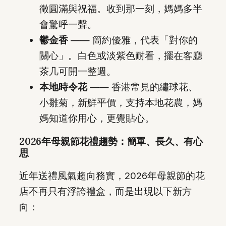
徵圓滿與祝福。收到那一刻，媽媽多半
會驚呼一聲。
鬱金香
—— 簡約優雅，代表「對你的
關心」。白色或淡紫色耐看，擺在客廳
茶几可開一整週。
本地時令花
—— 香港常見的繡球花、
小雛菊，新鮮平價，支持本地花農，媽
媽知道你用心，更覺貼心。
2026年母親節花禮趨勢：簡單、長久、有心
思
近年送禮風氣趨向務實，2026年母親節的花
店不再只有浮誇禮盒，而是出現以下新方
向：