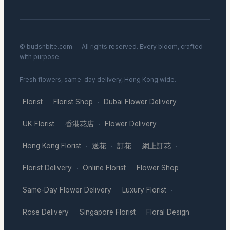
© budsnbite.com — All rights reserved. Every bloom, crafted
with purpose.
Fresh flowers, same-day delivery, Hong Kong wide.
Florist
Florist Shop
Dubai Flower Delivery
·
·
·
UK Florist
香港花店
Flower Delivery
·
·
·
Hong Kong Florist
送花
訂花
網上訂花
·
·
·
·
Florist Delivery
Online Florist
Flower Shop
·
·
·
Same-Day Flower Delivery
Luxury Florist
·
·
Rose Delivery
Singapore Florist
Floral Design
·
·
·