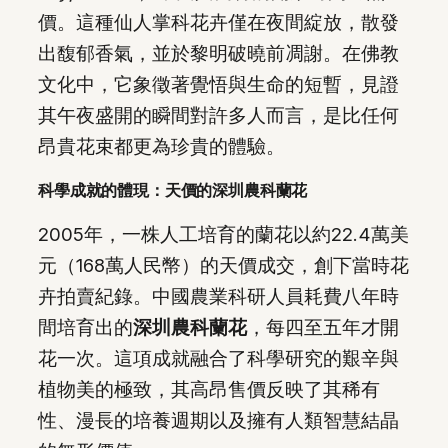
價。這種仙人掌科花卉僅在夜間綻放，散發
出馥郁香氣，並於黎明破曉前凋謝。在佛教
文化中，它象徵著覺悟與生命的短暫，見證
其午夜盛開的瞬間對許多人而言，是比任何
昂貴花束都更為珍貴的體驗。
科學成就的體現：天價的深圳農科蘭花
2005年，一株人工培育的蘭花以約22.4萬美
元（168萬人民幣）的天價成交，創下當時花
卉拍賣紀錄。中國農業科研人員耗費八年時
間培育出的
深圳農科蘭花
，每四至五年才開
花一次。這項成就融合了科學研究的艱辛與
植物美的極致，其高昂售價反映了其稀有
性、漫長的培養週期以及擁有人類智慧結晶