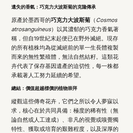
遺失的香氣：巧克力大波斯菊的克隆傳承
原產於墨西哥的
巧克力大波斯菊
（
Cosmos
atrosanguineus
）以其濃郁的巧克力香氣著
稱，但自19世紀末起便已在野外滅絕。現存
的所有植株均為從滅絕前的單一生長體複製
而來的無性繁殖體，無法自然結籽。這類花
卉代表了保存基因遺產的迫切性，每一株都
承載著人工努力延續的希望。
總結：價值超越標價的植物崇拜
縱觀這些傳奇花卉，它們之所以令人夢寐以
求，核心在於共同具備：極度的稀有性（無
論自然或人工達成）、非凡的視覺或嗅覺獨
特性、獲取或培育的艱難程度，以及深厚的