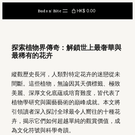
Skip
HK$ 0.00
Buds n' Bite
to
content
探索植物界傳奇：解鎖世上最奢華與
最稀有的花卉
縱觀歷史長河，人類對特定花卉的迷戀從未
間斷。這些植物，無論因其天價標籤、極致
美麗、深厚文化底蘊或培育難度，皆代表了
植物學研究與園藝藝術的巔峰成就。本文將
引領讀者深入探討全球最令人嚮往的十種花
卉，揭示它們如何超越單純的觀賞價值，成
為文化符號與科學奇蹟。