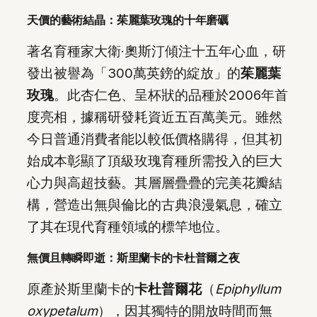
天價的藝術結晶：茱麗葉玫瑰的十年磨礪
著名育種家大衛·奧斯汀傾注十五年心血，研
發出被譽為「300萬英鎊的綻放」的
茱麗葉
玫瑰
。此杏仁色、呈杯狀的品種於2006年首
度亮相，據稱研發耗資近五百萬美元。雖然
今日普通消費者能以較低價格購得，但其初
始成本彰顯了頂級玫瑰育種所需投入的巨大
心力與高超技藝。其層層疊疊的完美花瓣結
構，營造出無與倫比的古典浪漫氣息，確立
了其在現代育種領域的標竿地位。
無價且轉瞬即逝：斯里蘭卡的卡杜普爾之夜
原產於斯里蘭卡的
卡杜普爾花
（
Epiphyllum
oxypetalum
），因其獨特的開放時間而無