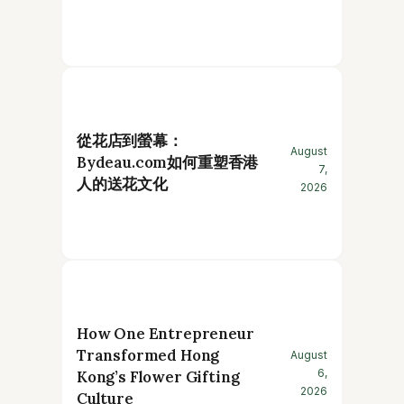
從花店到螢幕：
August
Bydeau.com如何重塑香港
7,
人的送花文化
2026
How One Entrepreneur
Transformed Hong
August
6,
Kong’s Flower Gifting
2026
Culture