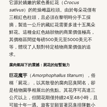
它源於嬌嫩的紫色番紅花（
Crocus
sativus
）的乾燥雌蕊柱頭。由於每朵花僅有
三根紅色柱頭，且必須在黎明時分手工採
摘，製造一公斤的藏紅花需要多達十五萬朵
鮮花。這種金紅色絲狀物的商業價值極高，
其價格區間從每磅500美元至5000美元不
等，體現了人類對特定植物商業價值的追
求。
腐肉氣味下的震撼：屍花的短暫魅力
巨花魔芋
（
Amorphophallus titanum
），俗
稱「屍花」，以其散發的腐肉惡臭聞名，卻
是植物園爭相展出的焦點。其花序可高達三
公尺以上，但開花期僅持續24至48小時，且
可能十年一遇。遊客甘願冒著惡臭排隊數小