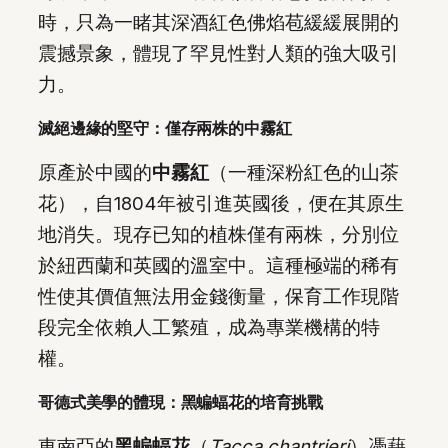
時，只為一睹其深酒紅色佛焰苞緩緩展開的
震撼景象，體現了罕見性對人類的強大吸引
力。
滅絕邊緣的堅守：僅存兩株的中霧紅
原產於中國的
中霧紅
（一種深粉紅色的山茶
花），自1804年被引進英國後，便在其原生
地消失。現存已知的植株僅有兩株，分別位
於紐西蘭和英國的溫室中。這種極端的稀有
性使其價值無法用金錢衡量，保育工作現階
段完全依賴人工繁殖，成為專業機構的特
權。
哥德式美學的體現：黑蝙蝠花的培育挑戰
東南亞的
黑蝙蝠花
（
Tacca chantrieri
）憑藉