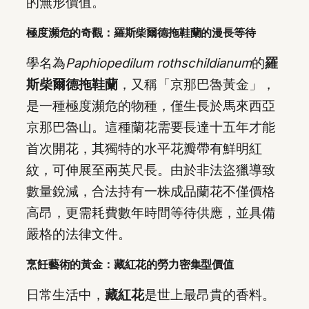
的無形價值。
極度瀕危的奇觀：羅斯柴爾德拖鞋蘭的漫長等待
學名為
Paphiopedilum rothschildianum
的
羅
斯柴爾德拖鞋蘭
，又稱「京那巴魯黃金」，
是一種極度瀕危的物種，僅生長於馬來西亞
京那巴魯山。這種蘭花需要長達十五年才能
首次開花，其獨特的水平花瓣帶有鮮明紅
紋，可伸展至兩英尺長。由於非法盜獵導致
數量銳減，合法持有一株成品蘭花不僅價格
高昂，更需耗費數年時間等待供應，並具備
嚴格的法律文件。
烹飪藝術的黃金：藏紅花的勞力密集型價值
日常生活中，
藏紅花
是世上最昂貴的香料。