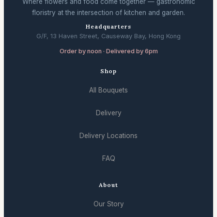
Where flowers and food come together — gastronomic
floristry at the intersection of kitchen and garden.
Headquarters
G/F, 13 Haven Street, Causeway Bay, Hong Kong
Order by noon · Delivered by 6pm
Shop
All Bouquets
Delivery
Delivery Locations
FAQ
About
Our Story